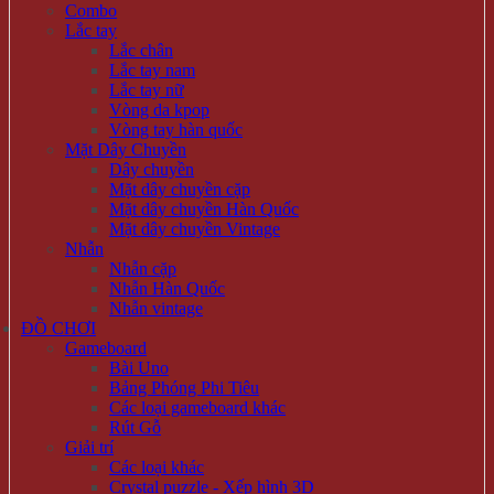
Combo
Lắc tay
Lắc chân
Lắc tay nam
Lắc tay nữ
Vòng da kpop
Vòng tay hàn quốc
Mặt Dây Chuyền
Dây chuyền
Mặt dây chuyền cặp
Mặt dây chuyền Hàn Quốc
Mặt dây chuyền Vintage
Nhẫn
Nhẫn cặp
Nhẫn Hàn Quốc
Nhẫn vintage
ĐỒ CHƠI
Gameboard
Bài Uno
Bảng Phóng Phi Tiêu
Các loại gameboard khác
Rút Gỗ
Giải trí
Các loại khác
Crystal puzzle - Xếp hình 3D