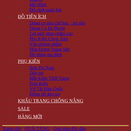
Mô Hình
Đồ chơi quán bar
ĐỒ TIỆN ÍCH
Dụng cụ pha chế bar – trà sữa
Dụng Cụ Đi Phượt
Lót giày tăng chiều cao
Phụ Kiện Chụp Ảnh
Văn phòng phẩm
Hộp Đựng Trang Sức
Đồ dùng gia đình
PHỤ KIỆN
Bóp Da Nam
Dây nịt
Mắt Kính Thời Trang
Nón Kiểu
Vớ Tất Hàn Quốc
Đồng hồ đeo tay
KHẨU TRANG CHỐNG NẮNG
SALE
HÀNG MỚI
Trang chủ
/
QUÀ TẶNG
/
Quà tặng độc đáo
/
Quà tặng 8-3