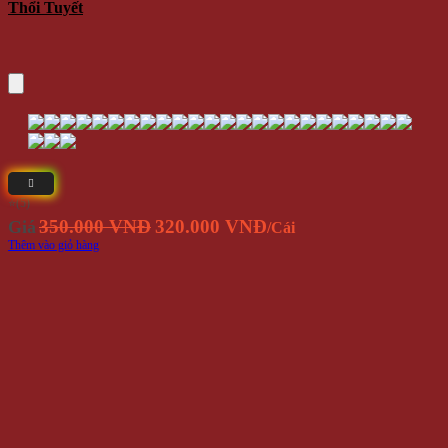
Thổi Tuyết
⭐(5)
Giá
Giá
350.000 VNĐ
320.000 VNĐ
Giá
/Cái
gốc
hiện
Thêm vào giỏ hàng
là:
tại
350.000
là:
VNĐ.
320.000
VNĐ.