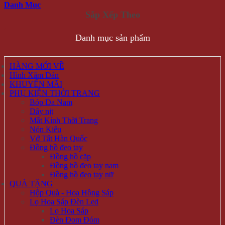
Danh Mục
Danh mục sản phẩm
HÀNG MỚI VỀ
Hình Xăm Dán
KHUYẾN MÃI
PHỤ KIỆN THỜI TRANG
Bóp Da Nam
Dây nịt
Mắt Kính Thời Trang
Nón Kiểu
Vớ Tất Hàn Quốc
Đồng hồ đeo tay
Đồng hồ cặp
Đồng hồ đeo tay nam
Đồng hồ đeo tay nữ
QUÀ TẶNG
Hộp Quà - Hoa Hồng Sáp
Lọ Hoa Sáp Đèn Led
Lọ Hoa Sáp
Đèn Đom Đóm