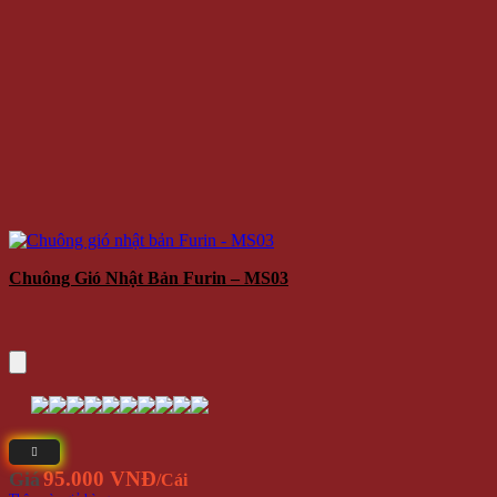
Chuông Gió Nhật Bản Furin – MS03
95.000 VNĐ
Giá
/Cái