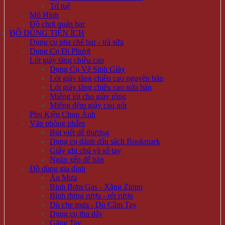
Trí tuệ
Mô Hình
Đồ chơi quán bar
ĐỒ DÙNG TIỆN ÍCH
Dụng cụ pha chế bar - trà sữa
Dụng Cụ Đi Phượt
Lót giày tăng chiều cao
Dụng Cụ Vệ Sinh Giày
Lót giày tăng chiều cao nguyên bàn
Lót giày tăng chiều cao nửa bàn
Miếng lót cho giày rộng
Miếng đệm giày cao gót
Phụ Kiện Chụp Ảnh
Văn phòng phẩm
Bút viết dễ thương
Dụng cụ đánh dấu sách Bookmark
Giấy ghi chú và sổ tay
Ngăn xếp để bàn
Đồ dùng gia đình
Áo Mưa
Bình Bơm Gas - Xăng Zippo
Bình đựng rượu - rót rượu
Dù che mưa - Dù Cầm Tay
Dụng cụ thu dây
Găng Tay