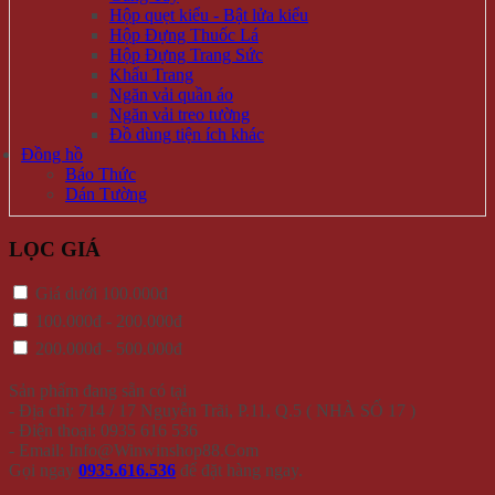
Hộp quẹt kiểu - Bật lửa kiểu
Hộp Đựng Thuốc Lá
Hộp Đựng Trang Sức
Khẩu Trang
Ngăn vải quần áo
Ngăn vải treo tường
Đồ dùng tiện ích khác
Đồng hồ
Báo Thức
Dán Tường
LỌC GIÁ
Giá dưới 100.000đ
100.000đ - 200.000đ
200.000đ - 500.000đ
Sản phẩm đang sẵn có tại
- Địa chỉ: 714 / 17 Nguyễn Trãi, P.11, Q.5 ( NHÀ SỐ 17 )
- Điện thoại: 0935 616 536
- Email: Info@Winwinshop88.Com
Gọi ngay
0935.616.536
để đặt hàng ngay.