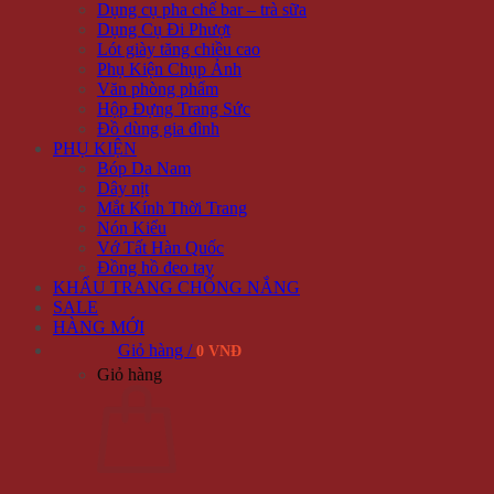
Dụng cụ pha chế bar – trà sữa
Dụng Cụ Đi Phượt
Lót giày tăng chiều cao
Phụ Kiện Chụp Ảnh
Văn phòng phẩm
Hộp Đựng Trang Sức
Đồ dùng gia đình
PHỤ KIỆN
Bóp Da Nam
Dây nịt
Mắt Kính Thời Trang
Nón Kiểu
Vớ Tất Hàn Quốc
Đồng hồ đeo tay
KHẨU TRANG CHỐNG NẮNG
SALE
HÀNG MỚI
Giỏ hàng /
0 VNĐ
Giỏ hàng