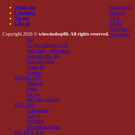
Trang chủ
Đăng nhập /
Cửa hàng
Đăng ký
Tin tức
QUÀ
Liên hệ
TẶNG
Hộp Quà –
Copyright 2026 ©
winwinshop88. All rights reserved.
Hoa Hồng
Sáp
Lọ Hoa Sáp Đèn Led
Móc khóa – điện thoại
Quà tặng độc đáo
Thú nhồi bông
Trang Trí
Combo
TRANG SỨC
Bông tai
Nhẫn
Lắc tay
Mặt Dây Chuyền
ĐỒ CHƠI
Gameboard
Giải trí
Mô Hình
Đồ chơi quán bar
ĐỒ TIỆN ÍCH