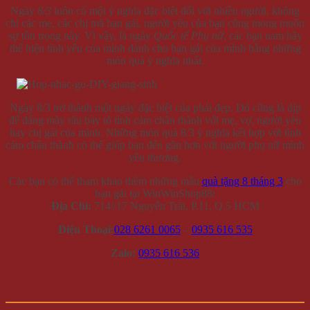
Ngày
8/3
luôn có một ý nghĩa đặc biệt đối với nhiều người, không
chỉ các mẹ, các chị mà bạn gái, người yêu của bạn cũng mong muốn
sự tôn trọng này. Vì vậy, là ngày
Quốc tế Phụ nữ
, các bạn nam hãy
thể hiện tình yêu của mình dành cho bạn gái của mình bằng những
món quà ý nghĩa nhất.
Ngày 8/3 trở thành một ngày đặc biệt của phái đẹp. Đó cũng là dịp
để đấng mày râu bày tỏ tình cảm chân thành với mẹ, vợ, người yêu
hay chị gái của mình. Những món quà 8/3 ý nghĩa kết hợp với tình
cảm chân thành có thể giúp bạn đến gần hơn với người phụ nữ mình
yêu thương.
Các bạn có thể tham khảo thêm những mẫu
quà tặng 8 tháng 3
cho
bạn gái tại WinWinShop88:
Địa Chỉ:
714//17 Nguyễn Trãi, P.11, Q.5 HCM
Điện Thoại:
028 6261 0065
–
0935 616 535
Zalo:
0935 616 536