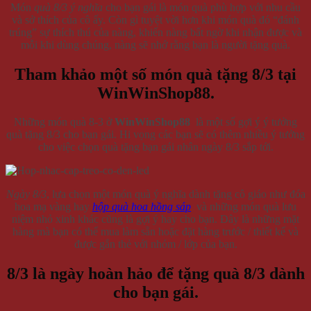
Món
quà 8/3 ý nghĩa
cho bạn gái là món quà phù hợp với nhu cầu
và sở thích của cô ấy. Còn gì tuyệt vời hơn khi món quà đó “đánh
trúng” sự thích thú của nàng, khiến nàng bất ngờ khi nhận được và
mỗi khi dùng chúng, nàng sẽ nhớ rằng bạn là người tặng quà.
Tham khảo một số món quà tặng 8/3 tại
WinWinShop88.
Những món quà 8-3 ở
WinWinShop88
là một số gợi ý ý tưởng
quà tặng 8/3 cho bạn gái. Hi vọng các bạn sẽ có thêm nhiều ý tưởng
cho việc chọn quà tặng bạn gái nhân ngày 8/3 sắp tới.
Ngày 8/3
, lựa chọn một món quà ý nghĩa dành tặng cô giáo như đóa
hoa mạ vàng hay
hộp quà hoa hồng sáp
và những món quà lưu
niệm nhỏ xinh khác cũng là gợi ý hay cho bạn. Đây là những mặt
hàng mà bạn có thể mua làm sẵn hoặc đặt hàng trước / thiết kế và
được gắn thẻ với nhóm / lớp của bạn.
8/3 là ngày hoàn hảo để tặng quà 8/3 dành
cho bạn gái.