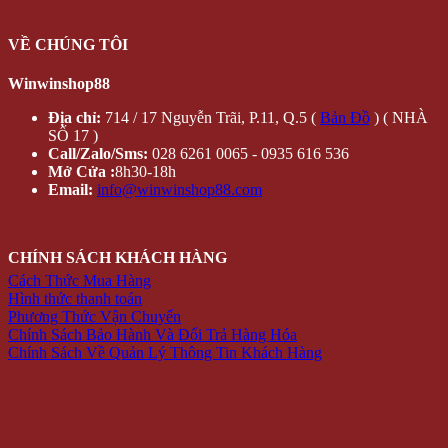
VỀ CHÚNG TÔI
Winwinshop88
Địa chỉ:
714 / 17 Nguyễn Trãi, P.11, Q.5 (
Bản Đồ
) ( NHÀ
SỐ 17 )
Call/Zalo/Sms:
028 6261 0065 - 0935 616 536
Mở Cửa :
8h30-18h
Email:
info@winwinshop88.com
CHÍNH SÁCH KHÁCH HÀNG
Cách Thức Mua Hàng
Hình thức thanh toán
Phương Thức Vận Chuyển
Chính Sách Bảo Hành Và Đổi Trả Hàng Hóa
Chính Sách Về Quản Lý Thông Tin Khách Hàng