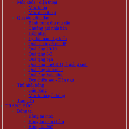
Móc khóa - điện thoại
Móc khóa
Móc điện thoại
Quà tặng độc đáo
Bánh trung thu rau câu
Chuông gió nhật bản
Hộp nhạc
Ly đổi màu - Ly kiểu
Quả cầu tuyết pha lê
Quà tặng 20/10
Quà tặng 8-3
Quà tặng bạn
Quà tặng noel & Quà giáng sinh
Quà tặng sinh nhật
Quà tặng Valentine
Đèn chiếu sao - Đèn ngủ
Thú nhồi bông
Gấu bông
Móc khóa gấu bông
Trang Trí
TRANG SỨC
Bông tai
Bông tai inox
Bông tai nam châm
Bông Tai Nữ