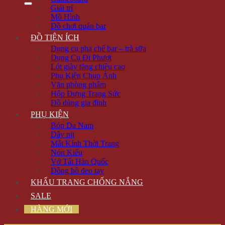
Giải trí
Mô Hình
Đồ chơi quán bar
ĐỒ TIỆN ÍCH
Dụng cụ pha chế bar – trà sữa
Dụng Cụ Đi Phượt
Lót giày tăng chiều cao
Phụ Kiện Chụp Ảnh
Văn phòng phẩm
Hộp Đựng Trang Sức
Đồ dùng gia đình
PHỤ KIỆN
Bóp Da Nam
Dây nịt
Mắt Kính Thời Trang
Nón Kiểu
Vớ Tất Hàn Quốc
Đồng hồ đeo tay
KHẨU TRANG CHỐNG NẮNG
SALE
HÀNG MỚI