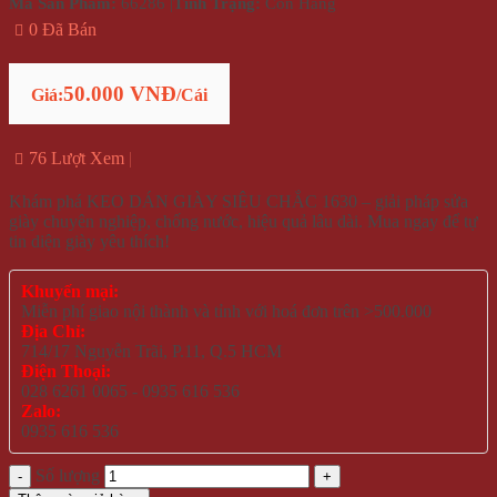
Mã Sản Phẩm:
66286
|
Tình Trạng:
Còn Hàng
0 Đã Bán
50.000 VNĐ
Giá:
/Cái
76 Lượt Xem
Khám phá KEO DÁN GIÀY SIÊU CHẮC 1630 – giải pháp sửa
giày chuyên nghiệp, chống nước, hiệu quả lâu dài. Mua ngay để tự
tin diện giày yêu thích!
Khuyến mại:
Miễn phí giao nội thành và tỉnh với hoá đơn trên >500.000
Địa Chỉ:
714/17 Nguyễn Trãi, P.11, Q.5 HCM
Điện Thoại:
028 6261 0065 - 0935 616 536
Zalo:
0935 616 536
Số lượng