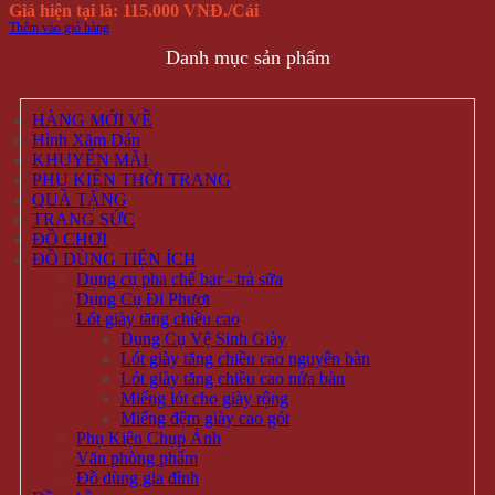
ĐỐI TÁC - CHỨNG THỰC
Trang chủ
Đăng nhập /
Cửa hàng
Đăng ký
Tin tức
QUÀ