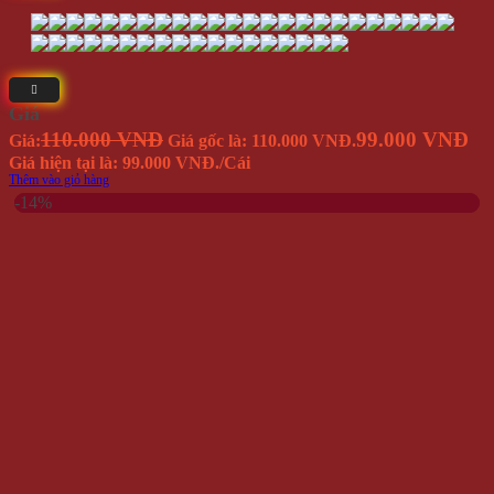
Hộp Đựng Mắt Kính Có Móc Treo