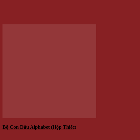
Bộ Con Dấu Alphabet (hộp Thiếc)
150.000 VNĐ
Giá
Giá:
/Cái
Thêm vào giỏ hàng
-20%