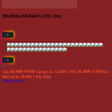
Hộp Quẹt Gas Classic Cổ Điển V.5
Yêu Thích
140.000 VNĐ
Giá
Giá:
/Cái
Thêm vào giỏ hàng
-12%