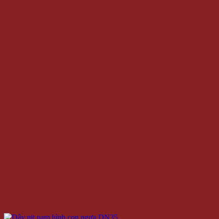
Dây Nịt Nam Hình Con Ngựa DN35
Giá
219.000 VNĐ
199.000 VNĐ
Giá:
Giá gốc là: 219.000 VNĐ.
Giá hiện tại là: 199.000 VNĐ.
/Cái