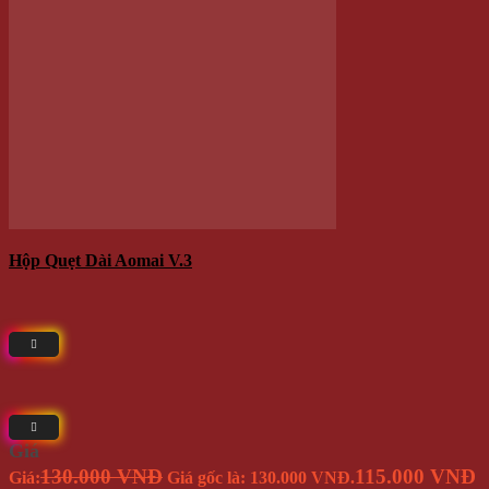
Winwinshop88
Địa chỉ:
714 / 17 Nguyễn Trãi, P.11, Q.5 (
Bản Đồ
) ( NHÀ
SỐ 17 )
Call/Zalo/Sms:
028 6261 0065 - 0935 616 536
Mở Cửa :
8h30-18h
Email:
info@winwinshop88.com
CHÍNH SÁCH KHÁCH HÀNG
Cách Thức Mua Hàng
Hình thức thanh toán
Phương Thức Vận Chuyển
Chính Sách Bảo Hành Và Đổi Trả Hàng Hóa
Chính Sách Về Quản Lý Thông Tin Khách Hàng