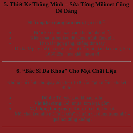
5. Thiết Kế Thông Minh – Sửa Từng Milimet Cũng
Dễ Dàng
Nhờ
ống keo dạng kim tiêm
, bạn có thể:
Bơm keo chính xác vào khe hở nhỏ nhất.
Kiểm soát lượng keo dễ dàng, tránh lãng phí.
Thao tác gọn gàng, không dính tay.
Dù là đế giày thể thao dày hay chi tiết mũi giày da mỏng, keo
1630 đều “hóa giải” ngon ơ!
6. “Bác Sĩ Đa Khoa” Cho Mọi Chất Liệu
Không chỉ dành cho giày dép, keo 1630 còn “ghi điểm” khi kết
dính:
Đồ da
: Túi xách, áo khoác, sofa.
Vật liệu cứng
: Gỗ, nhựa, kim loại, gốm.
Vật dụng hàng ngày
: Kính, đồ chơi, lều bạt.
Một chai keo nhỏ mà “giải cứu” cả trăm vật dụng trong nhà –
quá hời đúng không?