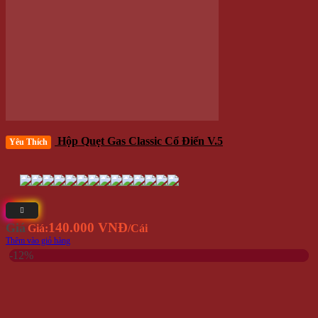
Giá
130.000 VNĐ
115.000 VNĐ
Giá:
Giá gốc là: 130.000 VNĐ.
Giá hiện tại là: 115.000 VNĐ.
/Cái
Thêm vào giỏ hàng
Danh mục sản phẩm
HÀNG MỚI VỀ
Hình Xăm Dán
KHUYẾN MÃI
PHỤ KIỆN THỜI TRANG
QUÀ TẶNG
TRANG SỨC
ĐỒ CHƠI
ĐỒ DÙNG TIỆN ÍCH