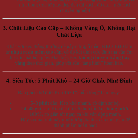
nứt, bong tróc từ giày dép đến túi xách, đồ da… một cách
chuyên nghiệp!
3. Chất Liệu Cao Cấp – Không Vàng Ố, Không Hại
Chất Liệu
Khác với keo thông thường dễ gây cứng, ố màu,
KEO 1630
làm
từ
nhựa resin mềm cao cấp
, có độ kết dính cực đỉnh mà vẫn êm
dịu với chất liệu giày. Đặc biệt, keo
không chuyển trắng hay
vàng
theo thời gian, giúp vết sửa “tàng hình” hoàn hảo.
4. Siêu Tốc: 5 Phút Khô – 24 Giờ Chắc Như Đinh
Bạn ghét chờ đợi? Keo 1630 “chiều lòng” bạn ngay:
5–8 phút
đầu: Keo khô nhanh, cố định sơ bộ.
24–48 giờ
sau: Keo đạt độ kết dính tối đa,
chống nước
100%
, co giãn tốt ngay cả khi vận động mạnh.
Hãy ví quá trình này như nướng bánh – cần thời gian để
thành phẩm hoàn hảo!