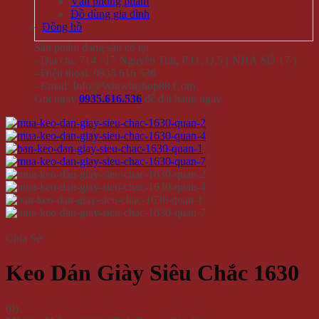
Văn phòng phẩm
Đồ dùng gia đình
Đồng hồ
Sản phẩm đang sẵn có tại
- Địa chỉ: 714 / 17 Nguyễn Trãi, P.11, Q.5 ( NHÀ SỐ 17 )
- Điện thoại: 0935 616 536
- Email: Info@Winwinshop88.Com
Gọi ngay
0935.616.536
để đặt hàng ngay.
Chia Sẻ:
Keo Dán Giày Siêu Chắc 1630
(
0
)