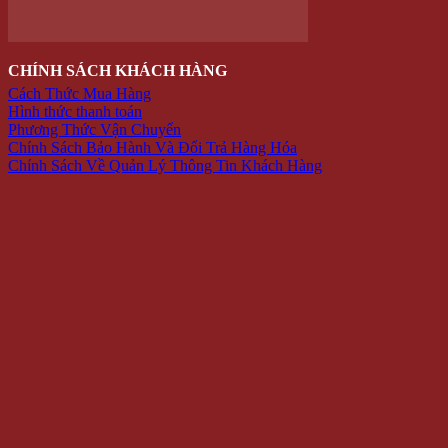
Văn phòng phẩm
Hộp Đựng Trang Sức
Đồ dùng gia đình
PHỤ KIỆN
Bóp Da Nam
Dây nịt
Mắt Kính Thời Trang
Nón Kiểu
Vớ Tất Hàn Quốc
Đồng hồ đeo tay
KHẨU TRANG CHỐNG NẮNG
SALE
HÀNG MỚI
Giỏ hàng /
0 VNĐ
Giỏ hàng
Chưa có sản phẩm trong giỏ hàng.
Quay trở lại cửa hàng