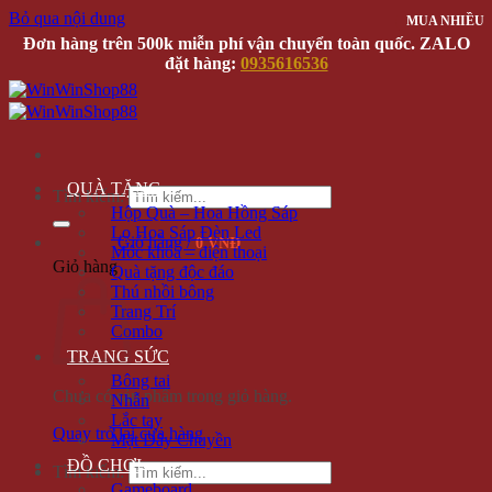
Bỏ qua nội dung
MUA NHIỀU
MUA NHIỀU
MUA NHIỀU
Đơn hàng trên 500k miễn phí vận chuyển toàn quốc. ZALO
đặt hàng:
0935616536
QUÀ TẶNG
Tìm kiếm:
Hộp Quà – Hoa Hồng Sáp
Lọ Hoa Sáp Đèn Led
Giỏ hàng /
0 VNĐ
Móc khóa – điện thoại
Giỏ hàng
Quà tặng độc đáo
Thú nhồi bông
Trang Trí
Combo
TRANG SỨC
Bông tai
Chưa có sản phẩm trong giỏ hàng.
Nhẫn
Lắc tay
Quay trở lại cửa hàng
Mặt Dây Chuyền
ĐỒ CHƠI
Tìm kiếm:
Gameboard