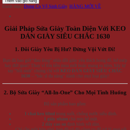
Thêm vào giỏ hàng
Danh mục:
Dụng Cụ Vệ Sinh Giày
,
HÀNG MỚI VỀ
Giải Pháp Sửa Giày Toàn Diện Với KEO
DÁN GIÀY SIÊU CHẮC 1630
1. Đôi Giày Yêu Bị Hư? Đừng Vội Vứt Đi!
Bạn đã bao giờ “đau lòng” nhìn đôi giày yêu thích bong đế, hở mép
hay đứt quai? Thay vì tốn tiền mua mới hoặc mang ra tiệm, hãy tự
tay “hồi sinh” chúng chỉ với
KEO DÁN GIÀY SIÊU CHẮC
1630
– “bác sĩ đa năng” dành cho mọi loại giày!
2. Bộ Sửa Giày “All-In-One” Cho Mọi Tình Huống
Bộ sản phẩm bao gồm:
1 chai keo 60ml
trong suốt, chống nước siêu đỉnh.
1 giấy nhám
chà mịn bề mặt.
2 dây cao su
định hình vết dán.
Chỉ cần một hộp nhỏ, bạn đã có đủ công cụ để xử lý mọi vết