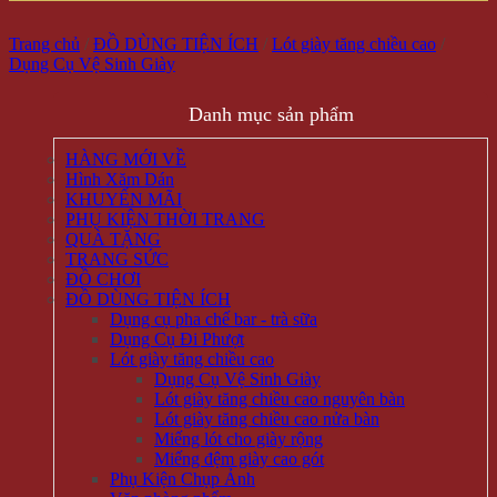
Trang chủ
/
ĐỒ DÙNG TIỆN ÍCH
/
Lót giày tăng chiều cao
/
Dụng Cụ Vệ Sinh Giày
Danh mục sản phẩm
HÀNG MỚI VỀ
Hình Xăm Dán
KHUYẾN MÃI
PHỤ KIỆN THỜI TRANG
QUÀ TẶNG
TRANG SỨC
ĐỒ CHƠI
ĐỒ DÙNG TIỆN ÍCH
Dụng cụ pha chế bar - trà sữa
Dụng Cụ Đi Phượt
Lót giày tăng chiều cao
Dụng Cụ Vệ Sinh Giày
Lót giày tăng chiều cao nguyên bàn
Lót giày tăng chiều cao nửa bàn
Miếng lót cho giày rộng
Miếng đệm giày cao gót
Phụ Kiện Chụp Ảnh