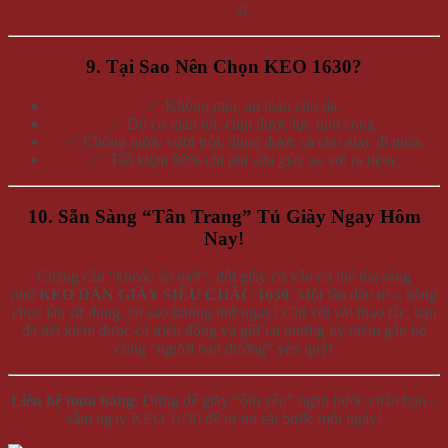
sĩ.
9. Tại Sao Nên Chọn KEO 1630?
✅ Không mùi, an toàn cho da.
✅ Độ co giãn tốt, chịu được lực uốn cong.
✅ Chống nước vượt trội, dùng được cả cho giày đi mưa.
✅ Tiết kiệm 80% chi phí sửa giày so với ra tiệm.
10. Sẵn Sàng “Tân Trang” Tủ Giày Ngay Hôm
Nay!
Chẳng cần “khoác áo mới”, đôi giày cũ vẫn có thể tỏa sáng
nhờ
KEO DÁN GIÀY SIÊU CHẮC 1630
. Một lần đầu tư – hàng
chục lần sử dụng, tại sao không thử ngay? Chỉ với vài thao tác, bạn
đã tiết kiệm được cả triệu đồng và giữ lại những kỷ niệm gắn bó
cùng “người bạn đường” yêu quý!
Liên hệ mua hàng
: Đừng để giày “ốm yếu” ngăn bước chân bạn –
sắm ngay KEO 1630 để tự tin sải bước mỗi ngày!