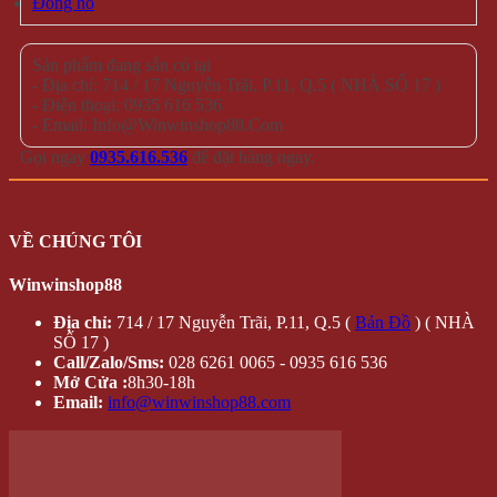
Liên hệ
TẶNG
Hộp Quà –
Copyright 2026 ©
winwinshop88. All rights reserved.
Hoa Hồng
Sáp
Lọ Hoa Sáp Đèn Led
Móc khóa – điện thoại
Quà tặng độc đáo
Thú nhồi bông
Trang Trí
Combo
TRANG SỨC
Bông tai
Nhẫn
Lắc tay
Mặt Dây Chuyền
ĐỒ CHƠI
Gameboard
Giải trí
Mô Hình
Đồ chơi quán bar
ĐỒ TIỆN ÍCH
Dụng cụ pha chế bar – trà sữa
Dụng Cụ Đi Phượt
Lót giày tăng chiều cao
Phụ Kiện Chụp Ảnh