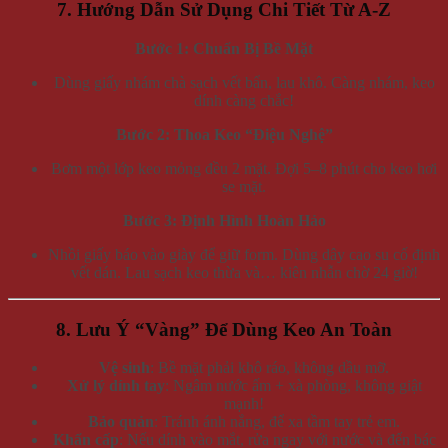
7. Hướng Dẫn Sử Dụng Chi Tiết Từ A-Z
Bước 1: Chuẩn Bị Bề Mặt
Dùng giấy nhám chà sạch vết bẩn, lau khô. Càng nhám, keo
dính càng chắc!
Bước 2: Thoa Keo “Điệu Nghệ”
Bơm một lớp keo mỏng đều 2 mặt. Đợi 5–8 phút cho keo hơi
se mặt.
Bước 3: Định Hình Hoàn Hảo
Nhồi giấy báo vào giày để giữ form. Dùng dây cao su cố định
vết dán. Lau sạch keo thừa và… kiên nhẫn chờ 24 giờ!
8. Lưu Ý “Vàng” Để Dùng Keo An Toàn
Vệ sinh
: Bề mặt phải khô ráo, không dầu mỡ.
Xử lý dính tay
: Ngâm nước ấm + xà phòng, không giật
mạnh!
Bảo quản
: Tránh ánh nắng, để xa tầm tay trẻ em.
Khẩn cấp
: Nếu dính vào mắt, rửa ngay với nước và đến bác