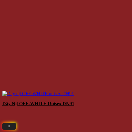
Dây Nịt OFF-WHITE Unisex DN91
Giá
110.000 VNĐ
99.000 VNĐ
Giá:
Giá gốc là: 110.000 VNĐ.
Giá hiện tại là: 99.000 VNĐ.
/Cái
Thêm vào giỏ hàng
-14%