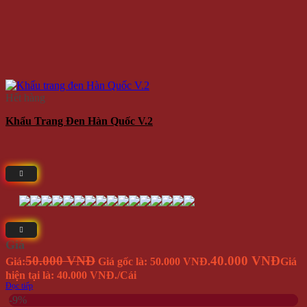
Giá
50.000 VNĐ
40.000 VNĐ
Giá:
Giá gốc là: 50.000 VNĐ.
Giá
hiện tại là: 40.000 VNĐ.
/Cái
Đọc tiếp
-9%