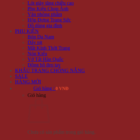
Lót giày tăng chiều cao
Phụ Kiện Chụp Ảnh
Văn phòng phẩm
Hộp Đựng Trang Sức
Đồ dùng gia đình
PHỤ KIỆN
Bóp Da Nam
Dây nịt
Mắt Kính Thời Trang
Nón Kiểu
Vớ Tất Hàn Quốc
Đồng hồ đeo tay
KHẨU TRANG CHỐNG NẮNG
SALE
HÀNG MỚI
Giỏ hàng /
0 VNĐ
Giỏ hàng
Chưa có sản phẩm trong giỏ hàng.