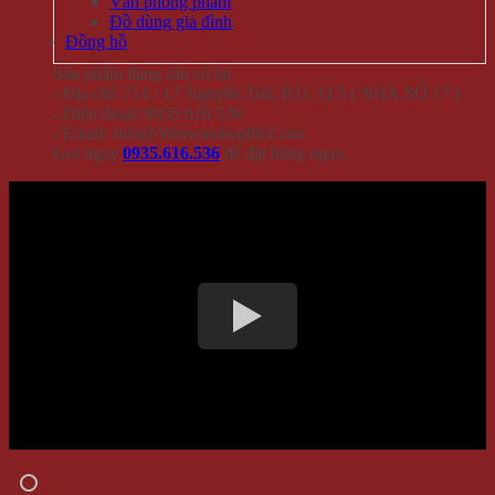
Văn phòng phẩm
Đồ dùng gia đình
Đồng hồ
Sản phẩm đang sẵn có tại
- Địa chỉ: 714 / 17 Nguyễn Trãi, P.11, Q.5 ( NHÀ SỐ 17 )
- Điện thoại: 0935 616 536
- Email: Info@Winwinshop88.Com
Gọi ngay
0935.616.536
để đặt hàng ngay.