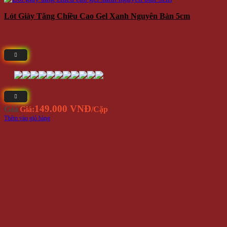
Lót Giày Tăng Chiều Cao Gel Xanh Nguyên Bàn 5cm
149.000 VNĐ
Giá
Giá:
/Cặp
Thêm vào giỏ hàng