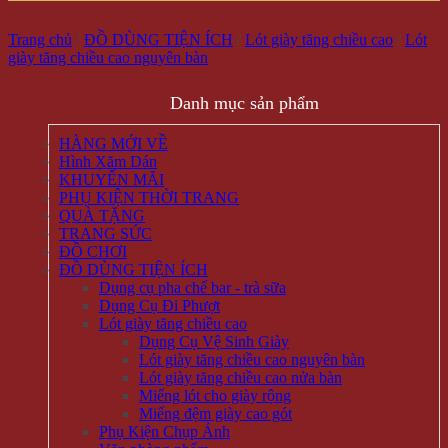
Trang chủ
/
ĐỒ DÙNG TIỆN ÍCH
/
Lót giày tăng chiều cao
/
Lót
giày tăng chiều cao nguyên bàn
Danh mục sản phẩm
HÀNG MỚI VỀ
Hình Xăm Dán
KHUYẾN MÃI
PHỤ KIỆN THỜI TRANG
QUÀ TẶNG
TRANG SỨC
ĐỒ CHƠI
ĐỒ DÙNG TIỆN ÍCH
Dụng cụ pha chế bar - trà sữa
Dụng Cụ Đi Phượt
Lót giày tăng chiều cao
Dụng Cụ Vệ Sinh Giày
Lót giày tăng chiều cao nguyên bàn
Lót giày tăng chiều cao nửa bàn
Miếng lót cho giày rộng
Miếng đệm giày cao gót
Phụ Kiện Chụp Ảnh