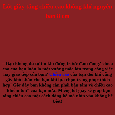
Lót giày tăng chiều cao không khí nguyên
bàn 8 cm
– Bạn không đủ tự tin khi đứng trước đám đông? chiều
cao của bạn luôn là một vướng mắc lớn trong công việc
hay giao tiếp của bạn?
Chiều cao
của bạn đôi khi cũng
gây khó khăn cho bạn khi lựa chọn trang phục thích
hợp! Giờ đây bạn không cần phải bận tâm về chiều cao
“khiêm tốn” của bạn nữa! Miếng lót giày sẽ giúp bạn
tăng chiều cao một cách đáng kể mà nhìn vào không hề
biết!