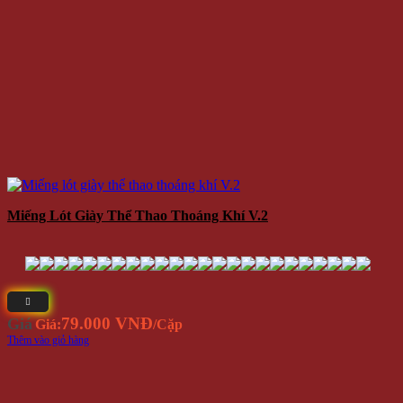
Miếng Lót Giày Thể Thao Thoáng Khí V.2
79.000 VNĐ
Giá
Giá:
/Cặp
Thêm vào giỏ hàng