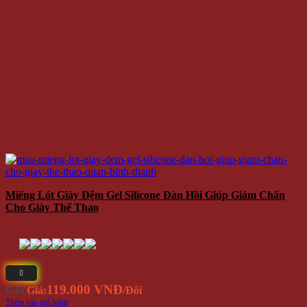
Miếng Lót Giày Đệm Gel Silicone Đàn Hồi Giúp Giảm Chấn
Cho Giày Thể Thao
119.000 VNĐ
Giá
Giá:
/Đôi
Thêm vào giỏ hàng