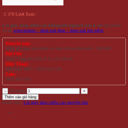
370 Lượt Xem
Lót giày tăng chiều cao không khí nguyên bàn 8 cm
sản phẩm
có tại
winwinshop – shop quà tặng – shop quà lưu niệm
Khuyến mại:
Miễn phí giao nội thành và tỉnh với hoá đơn trên >500.000
Địa Chỉ:
714/17 Nguyễn Trãi, P.11, Q.5 HCM
Điện Thoại:
028 6261 0065 - 0935 616 536
Zalo:
0935 616 536
Số lượng
Thêm vào giỏ hàng
Danh mục:
Lót giày tăng chiều cao nguyên bàn