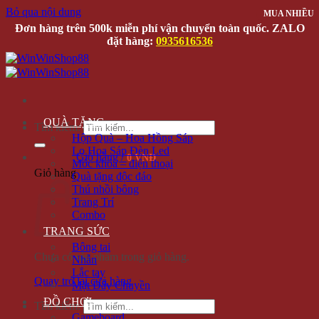
Bỏ qua nội dung
MUA NHIỀU
MUA NHIỀU
Đơn hàng trên 500k miễn phí vận chuyển toàn quốc. ZALO
đặt hàng:
0935616536
QUÀ TẶNG
Tìm kiếm:
Hộp Quà – Hoa Hồng Sáp
Lọ Hoa Sáp Đèn Led
Giỏ hàng /
0 VNĐ
Móc khóa – điện thoại
Giỏ hàng
Quà tặng độc đáo
Thú nhồi bông
Trang Trí
Combo
TRANG SỨC
Bông tai
Chưa có sản phẩm trong giỏ hàng.
Nhẫn
Lắc tay
Quay trở lại cửa hàng
Mặt Dây Chuyền
ĐỒ CHƠI
Tìm kiếm:
Gameboard