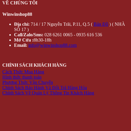
VỀ CHÚNG TÔI
Winwinshop88
Địa chỉ:
714 / 17 Nguyễn Trãi, P.11, Q.5 (
Bản Đồ
) ( NHÀ
SỐ 17 )
Call/Zalo/Sms:
028 6261 0065 - 0935 616 536
Mở Cửa :
8h30-18h
Email:
info@winwinshop88.com
CHÍNH SÁCH KHÁCH HÀNG
Cách Thức Mua Hàng
Hình thức thanh toán
Phương Thức Vận Chuyển
Chính Sách Bảo Hành Và Đổi Trả Hàng Hóa
Chính Sách Về Quản Lý Thông Tin Khách Hàng