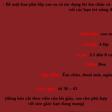
– Bề mặt bao phủ lớp cao su có tác dụng lót êm chân và
với các bạn trẻ
năng đ
– Chất liệu:
cao s
– Số lớp:
4 lớp
– Cao:
3.5 đến 8
c
– Màu:
Đen
– Đặc điểm:
Êm chân, thoải mái, ngă
– Size giày:
từ 36 – 43
(dùng kéo cắt theo viền của lót giày, sao cho phù hợp
với size giày bạn đang mang)