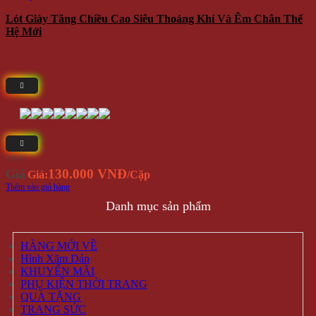
Lót Giày Tăng Chiều Cao Siêu Thoáng Khí Và Êm Chân Thế
Hệ Mới
⭐(5)
130.000 VNĐ
Giá
Giá:
/Cặp
Thêm vào giỏ hàng
Danh mục sản phẩm
HÀNG MỚI VỀ
Hình Xăm Dán
KHUYẾN MÃI
PHỤ KIỆN THỜI TRANG
QUÀ TẶNG
TRANG SỨC