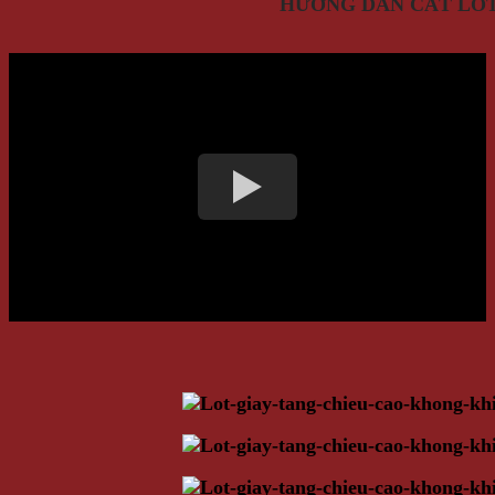
HƯỚNG DẪN CẮT LÓT