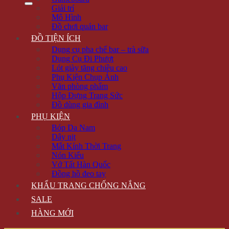
Giải trí
Mô Hình
Đồ chơi quán bar
ĐỒ TIỆN ÍCH
Dụng cụ pha chế bar – trà sữa
Dụng Cụ Đi Phượt
Lót giày tăng chiều cao
Phụ Kiện Chụp Ảnh
Văn phòng phẩm
Hộp Đựng Trang Sức
Đồ dùng gia đình
PHỤ KIỆN
Bóp Da Nam
Dây nịt
Mắt Kính Thời Trang
Nón Kiểu
Vớ Tất Hàn Quốc
Đồng hồ đeo tay
KHẨU TRANG CHỐNG NẮNG
SALE
HÀNG MỚI