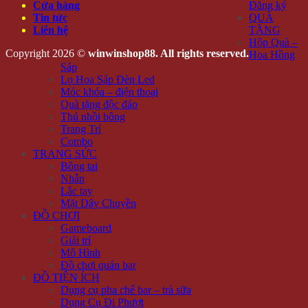
Cửa hàng
Đăng ký
Tin tức
QUÀ
Liên hệ
TẶNG
Hộp Quà –
Copyright 2026 ©
winwinshop88. All rights reserved.
Hoa Hồng
Sáp
Lọ Hoa Sáp Đèn Led
Móc khóa – điện thoại
Quà tặng độc đáo
Thú nhồi bông
Trang Trí
Combo
TRANG SỨC
Bông tai
Nhẫn
Lắc tay
Mặt Dây Chuyền
ĐỒ CHƠI
Gameboard
Giải trí
Mô Hình
Đồ chơi quán bar
ĐỒ TIỆN ÍCH
Dụng cụ pha chế bar – trà sữa
Dụng Cụ Đi Phượt