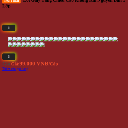
Lót Giày Tăng Chiều Cao Không Khí Nguyên Bàn 1
Yêu Thích
Lớp
99.000 VNĐ
Giá
Giá:
/Cặp
Thêm vào giỏ hàng