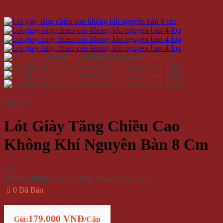
Chia Sẻ:
Lót Giày Tăng Chiều Cao
Không Khí Nguyên Bàn 8 Cm
(
0
)
Mã Sản Phẩm:
24538
|
Tình Trạng:
Còn Hàng
0 Đã Bán
179.000 VNĐ
Giá:
/Cặp