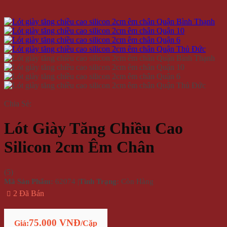
Chia Sẻ:
Lót Giày Tăng Chiều Cao
Silicon 2cm Êm Chân
(
5
)
Mã Sản Phẩm:
62074
|
Tình Trạng:
Còn Hàng
2 Đã Bán
75.000 VNĐ
Giá:
/Cặp