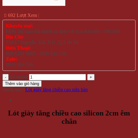
692 Lượt Xem
Khuyến mại:
Miễn phí giao nội thành và tỉnh với hoá đơn trên >500.000
Địa Chỉ:
714/17 Nguyễn Trãi, P.11, Q.5 HCM
Điện Thoại:
028 6261 0065 - 0935 616 536
Zalo:
0935 616 536
Số lượng
Thêm vào giỏ hàng
Danh mục:
Lót giày tăng chiều cao nửa bàn
Lót giày tăng chiều cao silicon 2cm êm
chân