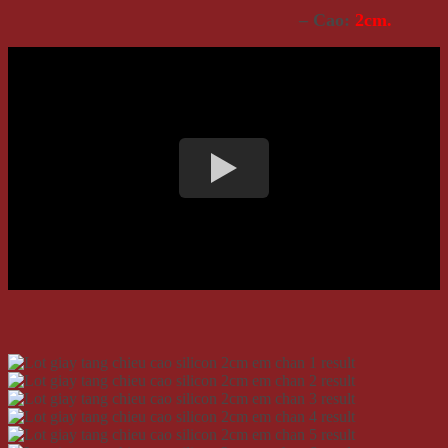
– Cao:
2
cm.