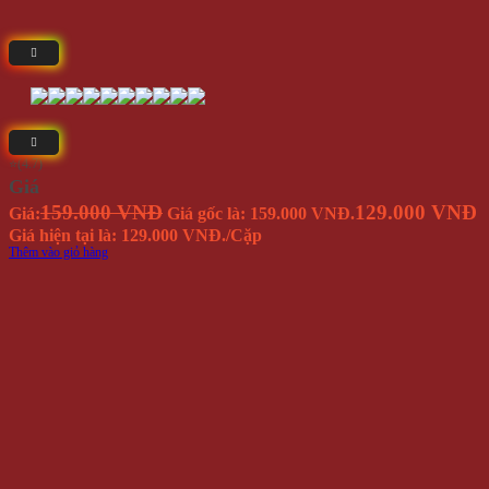
⭐(4.7)
Giá
159.000 VNĐ
129.000 VNĐ
Giá:
Giá gốc là: 159.000 VNĐ.
Giá hiện tại là: 129.000 VNĐ.
/Cặp
Thêm vào giỏ hàng