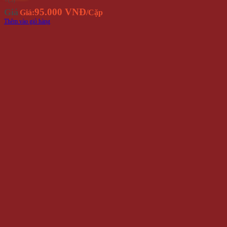
⭐(5)
95.000 VNĐ
Giá
Giá:
/Cặp
Thêm vào giỏ hàng