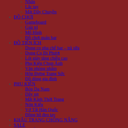
Nhẫn
Lắc tay
Mặt Dây Chuyền
ĐỒ CHƠI
Gameboard
Giải trí
Mô Hình
Đồ chơi quán bar
ĐỒ TIỆN ÍCH
Dụng cụ pha chế bar – trà sữa
Dụng Cụ Đi Phượt
Lót giày tăng chiều cao
Phụ Kiện Chụp Ảnh
Văn phòng phẩm
Hộp Đựng Trang Sức
Đồ dùng gia đình
PHỤ KIỆN
Bóp Da Nam
Dây nịt
Mắt Kính Thời Trang
Nón Kiểu
Vớ Tất Hàn Quốc
Đồng hồ đeo tay
KHẨU TRANG CHỐNG NẮNG
SALE