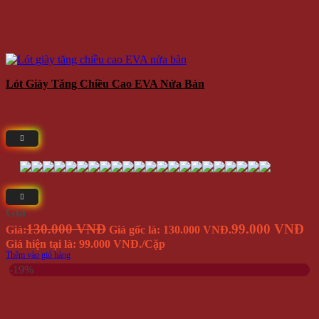
Lót Giày Tăng Chiều Cao EVA Nửa Bàn
Giá
130.000 VNĐ
99.000 VNĐ
Giá:
Giá gốc là: 130.000 VNĐ.
Giá hiện tại là: 99.000 VNĐ.
/Cặp
Thêm vào giỏ hàng
-19%