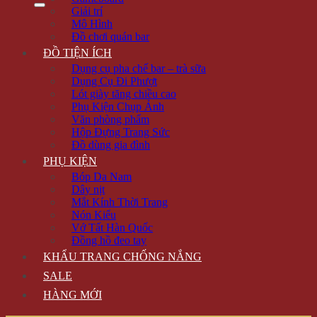
Giải trí
Mô Hình
Đồ chơi quán bar
ĐỒ TIỆN ÍCH
Dụng cụ pha chế bar – trà sữa
Dụng Cụ Đi Phượt
Lót giày tăng chiều cao
Phụ Kiện Chụp Ảnh
Văn phòng phẩm
Hộp Đựng Trang Sức
Đồ dùng gia đình
PHỤ KIỆN
Bóp Da Nam
Dây nịt
Mắt Kính Thời Trang
Nón Kiểu
Vớ Tất Hàn Quốc
Đồng hồ đeo tay
KHẨU TRANG CHỐNG NẮNG
SALE
HÀNG MỚI