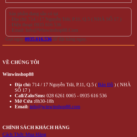
Sản phẩm đang sẵn có tại
- Địa chỉ: 714 / 17 Nguyễn Trãi, P.11, Q.5 ( NHÀ SỐ 17 )
- Điện thoại: 0935 616 536
- Email: Info@Winwinshop88.Com
Gọi ngay
0935.616.536
để đặt hàng ngay.
VỀ CHÚNG TÔI
Winwinshop88
Địa chỉ:
714 / 17 Nguyễn Trãi, P.11, Q.5 (
Bản Đồ
) ( NHÀ
SỐ 17 )
Call/Zalo/Sms:
028 6261 0065 - 0935 616 536
Mở Cửa :
8h30-18h
Email:
info@winwinshop88.com
CHÍNH SÁCH KHÁCH HÀNG
Cách Thức Mua Hàng