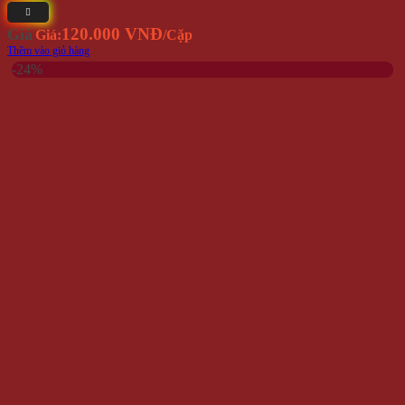
120.000 VNĐ
Giá
Giá:
/Cặp
Thêm vào giỏ hàng
-24%