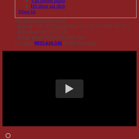
Văn phòng phẩm
Đồ dùng gia đình
Đồng hồ
Sản phẩm đang sẵn có tại
- Địa chỉ: 714 / 17 Nguyễn Trãi, P.11, Q.5 ( NHÀ SỐ 17 )
- Điện thoại: 0935 616 536
- Email: Info@Winwinshop88.Com
Gọi ngay
0935.616.536
để đặt hàng ngay.