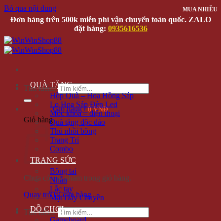
Bỏ qua nội dung
MUA NHIỀU
MUA NHIỀU
Đơn hàng trên 500k miễn phí vận chuyển toàn quốc. ZALO
đặt hàng:
0935616536
QUÀ TẶNG
Tìm kiếm:
Hộp Quà – Hoa Hồng Sáp
Lọ Hoa Sáp Đèn Led
Giỏ hàng /
0 VNĐ
Móc khóa – điện thoại
Giỏ hàng
Quà tặng độc đáo
Thú nhồi bông
Trang Trí
Combo
TRANG SỨC
Bông tai
Chưa có sản phẩm trong giỏ hàng.
Nhẫn
Lắc tay
Quay trở lại cửa hàng
Mặt Dây Chuyền
ĐỒ CHƠI
Tìm kiếm:
Gameboard