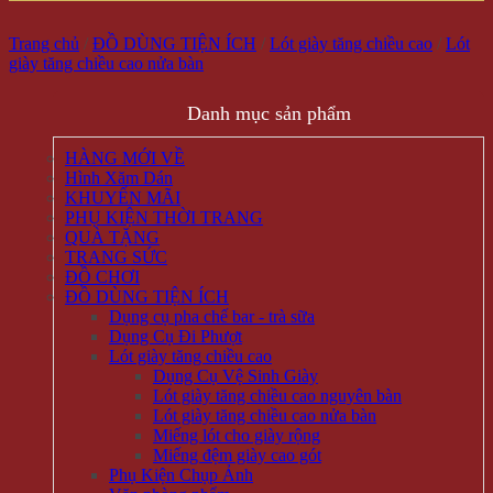
Trang chủ
/
ĐỒ DÙNG TIỆN ÍCH
/
Lót giày tăng chiều cao
/
Lót
giày tăng chiều cao nửa bàn
Danh mục sản phẩm
HÀNG MỚI VỀ
Hình Xăm Dán
KHUYẾN MÃI
PHỤ KIỆN THỜI TRANG
QUÀ TẶNG
TRANG SỨC
ĐỒ CHƠI
ĐỒ DÙNG TIỆN ÍCH
Dụng cụ pha chế bar - trà sữa
Dụng Cụ Đi Phượt
Lót giày tăng chiều cao
Dụng Cụ Vệ Sinh Giày
Lót giày tăng chiều cao nguyên bàn
Lót giày tăng chiều cao nửa bàn
Miếng lót cho giày rộng
Miếng đệm giày cao gót
Phụ Kiện Chụp Ảnh