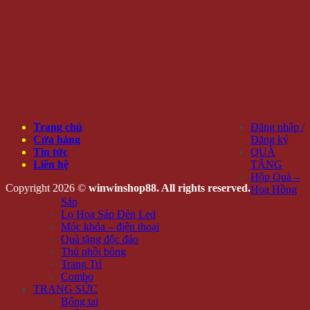
Trang chủ
Đăng nhập /
Cửa hàng
Đăng ký
Tin tức
QUÀ
Liên hệ
TẶNG
Hộp Quà –
Copyright 2026 ©
winwinshop88. All rights reserved.
Hoa Hồng
Sáp
Lọ Hoa Sáp Đèn Led
Móc khóa – điện thoại
Quà tặng độc đáo
Thú nhồi bông
Trang Trí
Combo
TRANG SỨC
Bông tai