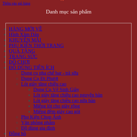
Thêm vào giỏ hàng
Danh mục sản phẩm
HÀNG MỚI VỀ
Hình Xăm Dán
KHUYẾN MÃI
PHỤ KIỆN THỜI TRANG
QUÀ TẶNG
TRANG SỨC
ĐỒ CHƠI
ĐỒ DÙNG TIỆN ÍCH
Dụng cụ pha chế bar - trà sữa
Dụng Cụ Đi Phượt
Lót giày tăng chiều cao
Dụng Cụ Vệ Sinh Giày
Lót giày tăng chiều cao nguyên bàn
Lót giày tăng chiều cao nửa bàn
Miếng lót cho giày rộng
Miếng đệm giày cao gót
Phụ Kiện Chụp Ảnh
Văn phòng phẩm
Đồ dùng gia đình
Đồng hồ