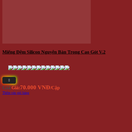
70.000 VNĐ
Giá
Giá:
/Cặp
Thêm vào giỏ hàng