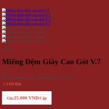
Chia Sẻ:
Miếng Đệm Giày Cao Gót V.7
(
0
)
Mã Sản Phẩm:
25187
|
Tình Trạng:
Còn Hàng
0 Đã Bán
25.000 VNĐ
Giá:
/Cặp