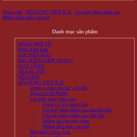
Trang chủ
/
ĐỒ DÙNG TIỆN ÍCH
/
Lót giày tăng chiều cao
/
Miếng đệm giày cao gót
Danh mục sản phẩm
HÀNG MỚI VỀ
Hình Xăm Dán
KHUYẾN MÃI
PHỤ KIỆN THỜI TRANG
QUÀ TẶNG
TRANG SỨC
ĐỒ CHƠI
ĐỒ DÙNG TIỆN ÍCH
Dụng cụ pha chế bar - trà sữa
Dụng Cụ Đi Phượt
Lót giày tăng chiều cao
Dụng Cụ Vệ Sinh Giày
Lót giày tăng chiều cao nguyên bàn
Lót giày tăng chiều cao nửa bàn
Miếng lót cho giày rộng
Miếng đệm giày cao gót
Phụ Kiện Chụp Ảnh