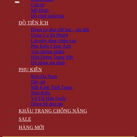
Giải trí
Mô Hình
Đồ chơi quán bar
ĐỒ TIỆN ÍCH
Dụng cụ pha chế bar – trà sữa
Dụng Cụ Đi Phượt
Lót giày tăng chiều cao
Phụ Kiện Chụp Ảnh
Văn phòng phẩm
Hộp Đựng Trang Sức
Đồ dùng gia đình
PHỤ KIỆN
Bóp Da Nam
Dây nịt
Mắt Kính Thời Trang
Nón Kiểu
Vớ Tất Hàn Quốc
Đồng hồ đeo tay
KHẨU TRANG CHỐNG NẮNG
SALE
HÀNG MỚI