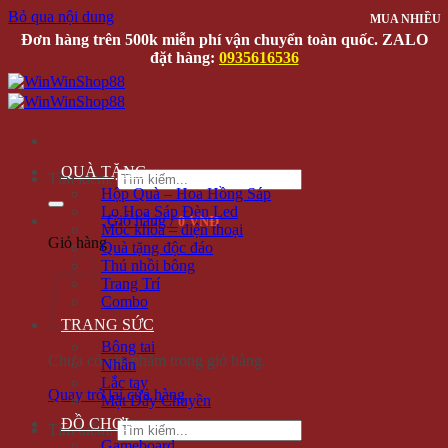
Bỏ qua nội dung
MUA NHIỀU
MUA NHIỀU
MUA NHIỀU
MUA NHIỀU
Đơn hàng trên 500k miễn phí vận chuyển toàn quốc. ZALO
đặt hàng:
0935616536
QUÀ TẶNG
Tìm kiếm:
Hộp Quà – Hoa Hồng Sáp
Lọ Hoa Sáp Đèn Led
Giỏ hàng /
0 VNĐ
Móc khóa – điện thoại
Giỏ hàng
Quà tặng độc đáo
Thú nhồi bông
Trang Trí
Combo
TRANG SỨC
Bông tai
Chưa có sản phẩm trong giỏ hàng.
Nhẫn
Lắc tay
Quay trở lại cửa hàng
Mặt Dây Chuyền
ĐỒ CHƠI
Tìm kiếm:
Gameboard