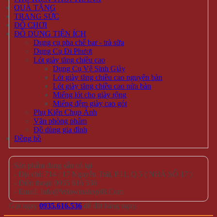
Địa chỉ:
714 / 17 Nguyễn Trãi, P.11, Q.5 (
Bản Đồ
) ( NHÀ
SỐ 17 )
Call/Zalo/Sms:
028 6261 0065 - 0935 616 536
Mở Cửa :
8h30-18h
Email:
info@winwinshop88.com
CHÍNH SÁCH KHÁCH HÀNG
Cách Thức Mua Hàng
Hình thức thanh toán
Phương Thức Vận Chuyển
Chính Sách Bảo Hành Và Đổi Trả Hàng Hóa
Chính Sách Về Quản Lý Thông Tin Khách Hàng