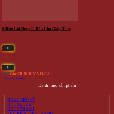
Lót giày tăng chiều cao
Dụng Cụ Vệ Sinh Giày
Lót giày tăng chiều cao nguyên bàn
Lót giày tăng chiều cao nửa bàn
Miếng lót cho giày rộng
Miếng đệm giày cao gót
Phụ Kiện Chụp Ảnh
Văn phòng phẩm
Đồ dùng gia đình
Đồng hồ
Sản phẩm đang sẵn có tại
- Địa chỉ: 714 / 17 Nguyễn Trãi, P.11, Q.5 ( NHÀ SỐ 17 )
- Điện thoại: 0935 616 536
- Email: Info@Winwinshop88.Com
Gọi ngay
0935.616.536
để đặt hàng ngay.
VỀ CHÚNG TÔI
Winwinshop88