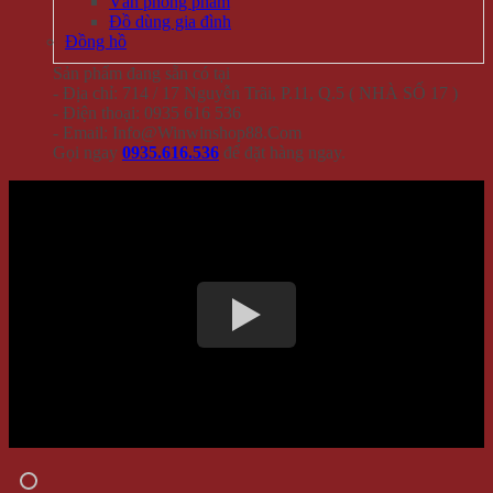
Văn phòng phẩm
Đồ dùng gia đình
Đồng hồ
Sản phẩm đang sẵn có tại
- Địa chỉ: 714 / 17 Nguyễn Trãi, P.11, Q.5 ( NHÀ SỐ 17 )
- Điện thoại: 0935 616 536
- Email: Info@Winwinshop88.Com
Gọi ngay
0935.616.536
để đặt hàng ngay.