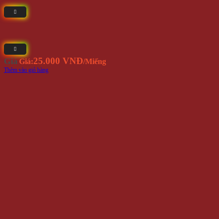
Miếng Dán Chống Trượt Đế Cuộn 2M
Yêu Thích