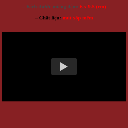
– Kích thước miếng đệm:
6 x 9.5 (cm)
– Chất liệu:
mút xốp mềm