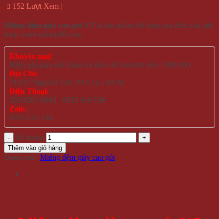
152 Lượt Xem
Miếng đệm giày cao gót V.7
là sản phẩm đồ dùng gia đình của gift
shop winwinshop88.com
Khuyến mại:
Miễn phí giao nội thành và tỉnh với hoá đơn trên >500.000
Địa Chỉ:
714/17 Nguyễn Trãi, P.11, Q.5 HCM
Điện Thoại:
028 6261 0065 - 0935 616 536
Zalo:
0935 616 536
Số lượng
Thêm vào giỏ hàng
Danh mục:
Miếng đệm giày cao gót