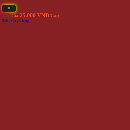
Miếng Dán Tròn Silicon Dán Trong Giày Và Mũi Giày