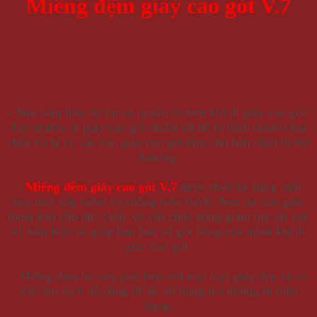
Miếng đệm giày cao gót V.7
– Bạn cảm thấy tự tin và quyến rũ hơn khi đi giầy cao gót?
Tuy nhiên, đi giày cao gót nhiều rất dễ bị hình thành chai
chân và bị cọ xát vào giày cao gót làm cho bàn chân bị tổn
thương.
–
Miếng đệm giày cao gót V.7
được thiết kế bằng chất
liệu mút xốp mềm và chống trơn trượt, đem lại cảm giác
thoải mái cho đôi chân, và với chức năng giảm ma sát cực
kỳ hữu hiệu sẽ giúp bạn bảo vệ gót hồng của mình khi đi
giày cao gót.
– Miếng đệm lót này phù hợp với mọi loại giày dép và có
thể làm sạch dễ dàng để tái sử dụng mà không bị biến
dạng.