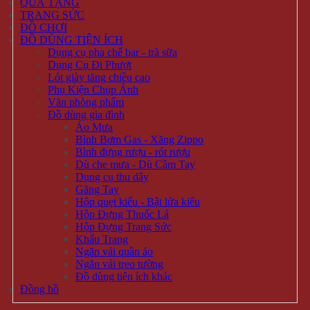
QUÀ TẶNG
TRANG SỨC
ĐỒ CHƠI
ĐỒ DÙNG TIỆN ÍCH
Dụng cụ pha chế bar - trà sữa
Dụng Cụ Đi Phượt
Lót giày tăng chiều cao
Phụ Kiện Chụp Ảnh
Văn phòng phẩm
Đồ dùng gia đình
Áo Mưa
Bình Bơm Gas - Xăng Zippo
Bình đựng rượu - rót rượu
Dù che mưa - Dù Cầm Tay
Dụng cụ thu dây
Găng Tay
Hộp quẹt kiểu - Bật lửa kiểu
Hộp Đựng Thuốc Lá
Hộp Đựng Trang Sức
Khẩu Trang
Ngăn vải quần áo
Ngăn vải treo tường
Đồ dùng tiện ích khác
Đồng hồ