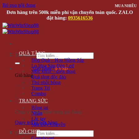
Bỏ qua nội dung
MUA NHIỀU
MUA NHIỀU
Đơn hàng trên 500k miễn phí vận chuyển toàn quốc. ZALO
đặt hàng:
0935616536
QUÀ TẶNG
Tìm kiếm:
Hộp Quà – Hoa Hồng Sáp
Lọ Hoa Sáp Đèn Led
Giỏ hàng /
0 VNĐ
Móc khóa – điện thoại
Giỏ hàng
Quà tặng độc đáo
Thú nhồi bông
Trang Trí
Combo
TRANG SỨC
Bông tai
Chưa có sản phẩm trong giỏ hàng.
Nhẫn
Lắc tay
Quay trở lại cửa hàng
Mặt Dây Chuyền
ĐỒ CHƠI
Tìm kiếm:
Gameboard