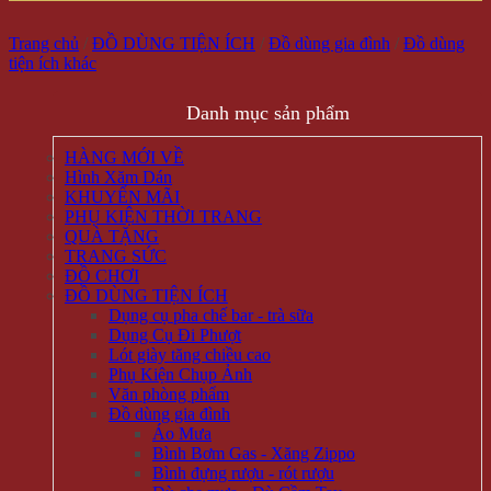
Trang chủ
/
ĐỒ DÙNG TIỆN ÍCH
/
Đồ dùng gia đình
/
Đồ dùng
tiện ích khác
Danh mục sản phẩm
HÀNG MỚI VỀ
Hình Xăm Dán
KHUYẾN MÃI
PHỤ KIỆN THỜI TRANG
QUÀ TẶNG
TRANG SỨC
ĐỒ CHƠI
ĐỒ DÙNG TIỆN ÍCH
Dụng cụ pha chế bar - trà sữa
Dụng Cụ Đi Phượt
Lót giày tăng chiều cao
Phụ Kiện Chụp Ảnh
Văn phòng phẩm
Đồ dùng gia đình
Áo Mưa
Bình Bơm Gas - Xăng Zippo
Bình đựng rượu - rót rượu