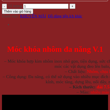
Số lượng
Thêm vào giỏ hàng
Danh mục:
KHUYẾN MÃI
,
Đồ dùng tiện ích khác
Móc khóa nhôm đa năng V.1
– Móc khóa hợp kim nhôm inox nhỏ gọn, tiện dụng, sức c
móc các vật dụng đeo lên balo
– Chất liệu:
Nhôm, chịu l
– Công dụng: Đa năng, có thể sử dụng vào nhiều mục đích 
kỉnh, móc tăng, dựng lều, nối dây,
– Kích thước:
dài 7.
– Màu:
nhiều màu