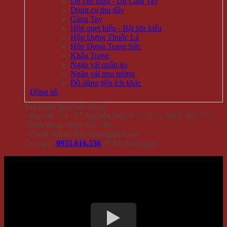
Dù che mưa - Dù Cầm Tay
Dụng cụ thu dây
Găng Tay
Hộp quẹt kiểu - Bật lửa kiểu
Hộp Đựng Thuốc Lá
Hộp Đựng Trang Sức
Khẩu Trang
Ngăn vải quần áo
Ngăn vải treo tường
Đồ dùng tiện ích khác
Đồng hồ
Sản phẩm đang sẵn có tại
- Địa chỉ: 714 / 17 Nguyễn Trãi, P.11, Q.5 ( NHÀ SỐ 17 )
- Điện thoại: 0935 616 536
- Email: Info@Winwinshop88.Com
Gọi ngay
0935.616.536
để đặt hàng ngay.