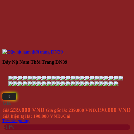
Dây Nịt Nam Thời Trang DN39
Giá
239.000 VNĐ
190.000 VNĐ
Giá:
Giá gốc là: 239.000 VNĐ.
Giá hiện tại là: 190.000 VNĐ.
/Cái
Thêm vào giỏ hàng
-14%