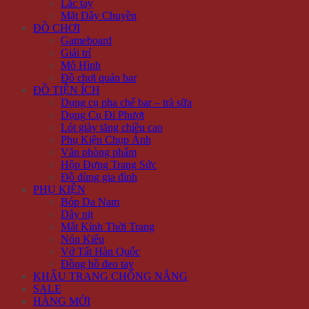
Lắc tay
Mặt Dây Chuyền
ĐỒ CHƠI
Gameboard
Giải trí
Mô Hình
Đồ chơi quán bar
ĐỒ TIỆN ÍCH
Dụng cụ pha chế bar – trà sữa
Dụng Cụ Đi Phượt
Lót giày tăng chiều cao
Phụ Kiện Chụp Ảnh
Văn phòng phẩm
Hộp Đựng Trang Sức
Đồ dùng gia đình
PHỤ KIỆN
Bóp Da Nam
Dây nịt
Mắt Kính Thời Trang
Nón Kiểu
Vớ Tất Hàn Quốc
Đồng hồ đeo tay
KHẨU TRANG CHỐNG NẮNG
SALE
HÀNG MỚI