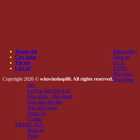
Trang chủ
Đăng nhập /
Cửa hàng
Đăng ký
Tin tức
QUÀ
Liên hệ
TẶNG
Hộp Quà –
Copyright 2026 ©
winwinshop88. All rights reserved.
Hoa Hồng
Sáp
Lọ Hoa Sáp Đèn Led
Móc khóa – điện thoại
Quà tặng độc đáo
Thú nhồi bông
Trang Trí
Combo
TRANG SỨC
Bông tai
Nhẫn