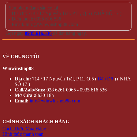
Sản phẩm đang sẵn có tại
- Địa chỉ: 714 / 17 Nguyễn Trãi, P.11, Q.5 ( NHÀ SỐ 17 )
- Điện thoại: 0935 616 536
- Email: Info@Winwinshop88.Com
Gọi ngay
0935.616.536
để đặt hàng ngay.
VỀ CHÚNG TÔI
Winwinshop88
Địa chỉ:
714 / 17 Nguyễn Trãi, P.11, Q.5 (
Bản Đồ
) ( NHÀ
SỐ 17 )
Call/Zalo/Sms:
028 6261 0065 - 0935 616 536
Mở Cửa :
8h30-18h
Email:
info@winwinshop88.com
CHÍNH SÁCH KHÁCH HÀNG
Cách Thức Mua Hàng
Hình thức thanh toán