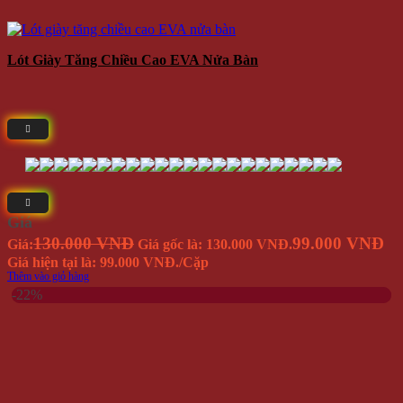
Lót Giày Tăng Chiều Cao EVA Nửa Bàn
Giá
130.000 VNĐ
99.000 VNĐ
Giá:
Giá gốc là: 130.000 VNĐ.
Giá hiện tại là: 99.000 VNĐ.
/Cặp
Thêm vào giỏ hàng
-22%