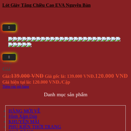
Lót Giày Tăng Chiều Cao EVA Nguyên Bàn
⭐(4.5)
Giá
139.000 VNĐ
120.000 VNĐ
Giá:
Giá gốc là: 139.000 VNĐ.
Giá hiện tại là: 120.000 VNĐ.
/Cặp
Thêm vào giỏ hàng
Danh mục sản phẩm
HÀNG MỚI VỀ
Hình Xăm Dán
KHUYẾN MÃI
PHỤ KIỆN THỜI TRANG