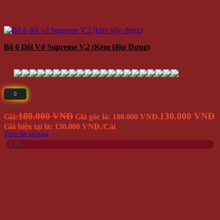
Bộ 6 Đôi Vớ Supreme V.2 (kèm Hộp Đựng)
Giá
180.000 VNĐ
130.000 VNĐ
Giá:
Giá gốc là: 180.000 VNĐ.
Giá hiện tại là: 130.000 VNĐ.
/Cái
Thêm vào giỏ hàng
-13%