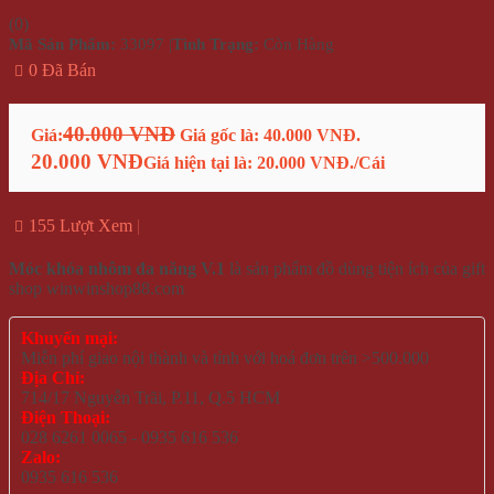
(
0
)
Mã Sản Phẩm:
33097
|
Tình Trạng:
Còn Hàng
0 Đã Bán
40.000 VNĐ
Giá:
Giá gốc là: 40.000 VNĐ.
20.000 VNĐ
Giá hiện tại là: 20.000 VNĐ.
/Cái
155 Lượt Xem
Móc khóa nhôm đa năng V.1
là sản phẩm đồ dùng tiện ích của gift
shop winwinshop88.com
Khuyến mại:
Miễn phí giao nội thành và tỉnh với hoá đơn trên >500.000
Địa Chỉ:
714/17 Nguyễn Trãi, P.11, Q.5 HCM
Điện Thoại:
028 6261 0065 - 0935 616 536
Zalo:
0935 616 536