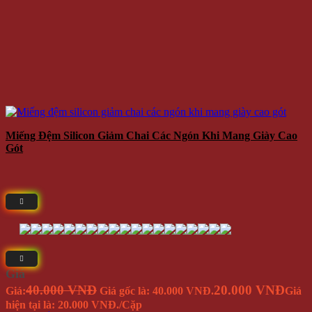
Miếng Đệm Silicon Giảm Chai Các Ngón Khi Mang Giày Cao
Gót
Giá
40.000 VNĐ
20.000 VNĐ
Giá:
Giá gốc là: 40.000 VNĐ.
Giá
hiện tại là: 20.000 VNĐ.
/Cặp