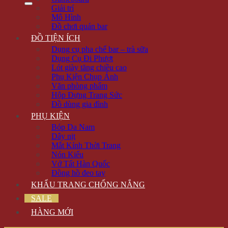
Giải trí
Mô Hình
Đồ chơi quán bar
ĐỒ TIỆN ÍCH
Dụng cụ pha chế bar – trà sữa
Dụng Cụ Đi Phượt
Lót giày tăng chiều cao
Phụ Kiện Chụp Ảnh
Văn phòng phẩm
Hộp Đựng Trang Sức
Đồ dùng gia đình
PHỤ KIỆN
Bóp Da Nam
Dây nịt
Mắt Kính Thời Trang
Nón Kiểu
Vớ Tất Hàn Quốc
Đồng hồ đeo tay
KHẨU TRANG CHỐNG NẮNG
SALE
HÀNG MỚI