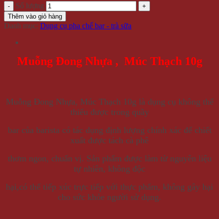
Số lượng
Thêm vào giỏ hàng
Danh mục:
Dụng cụ pha chế bar - trà sữa
Muỗng Đong Nhựa , Múc Thạch 10g
Muỗng Đong Nhựa, Múc Thạch 10g là dụng cụ không thể
thiếu được trong quầy
bar của barista có tác dụng định lượng chính xác để chiết
xuất được tách cà phê
thơm ngon, chuẩn vị. Sản phẩm được làm từ nguyên liệu
tự nhiên, không độc
hại,có thể tiếp xúc trực tiếp với thực phẩm, không gây hại
cho sức khỏe người sử dụng.