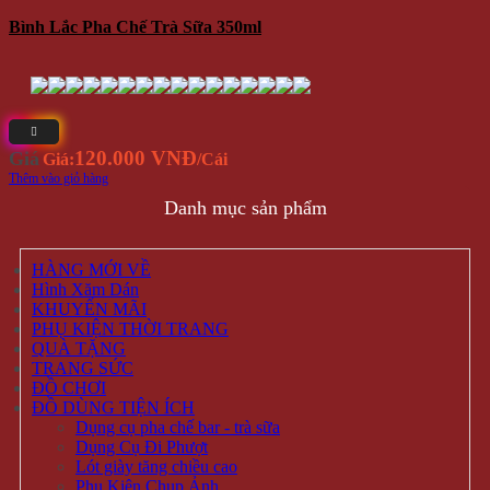
Bình Lắc Pha Chế Trà Sữa 350ml
120.000 VNĐ
Giá
Giá:
/Cái
Thêm vào giỏ hàng
Danh mục sản phẩm
HÀNG MỚI VỀ
Hình Xăm Dán
KHUYẾN MÃI
PHỤ KIỆN THỜI TRANG
QUÀ TẶNG
TRANG SỨC
ĐỒ CHƠI
ĐỒ DÙNG TIỆN ÍCH
Dụng cụ pha chế bar - trà sữa
Dụng Cụ Đi Phượt
Lót giày tăng chiều cao
Phụ Kiện Chụp Ảnh