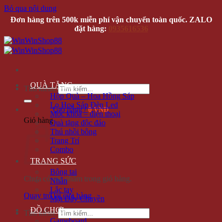
Bỏ qua nội dung
Đơn hàng trên 500k miễn phí vận chuyển toàn quốc. ZALO
đặt hàng:
0935616536
QUÀ TẶNG
Tìm kiếm:
Hộp Quà – Hoa Hồng Sáp
Lọ Hoa Sáp Đèn Led
Giỏ hàng /
0 VNĐ
Móc khóa – điện thoại
Giỏ hàng
Quà tặng độc đáo
Thú nhồi bông
Trang Trí
Combo
TRANG SỨC
Bông tai
Chưa có sản phẩm trong giỏ hàng.
Nhẫn
Lắc tay
Quay trở lại cửa hàng
Mặt Dây Chuyền
ĐỒ CHƠI
Tìm kiếm:
Gameboard