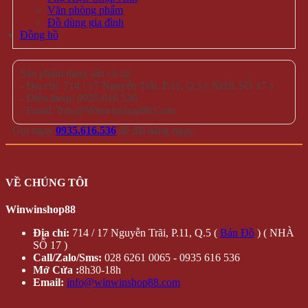
Văn phòng phẩm
Đồ dùng gia đình
Đồng hồ
Sản phẩm đang sẵn có tại
- Địa chỉ: 714 / 17 Nguyễn Trãi, P.11, Q.5 ( NHÀ SỐ 17 )
- Điện thoại: 0935 616 536
- Email: Info@Winwinshop88.Com
Gọi ngay
0935.616.536
để đặt hàng ngay.
VỀ CHÚNG TÔI
Winwinshop88
Địa chỉ:
714 / 17 Nguyễn Trãi, P.11, Q.5 (
Bản Đồ
) ( NHÀ
SỐ 17 )
Call/Zalo/Sms:
028 6261 0065 - 0935 616 536
Mở Cửa :
8h30-18h
Email:
info@winwinshop88.com