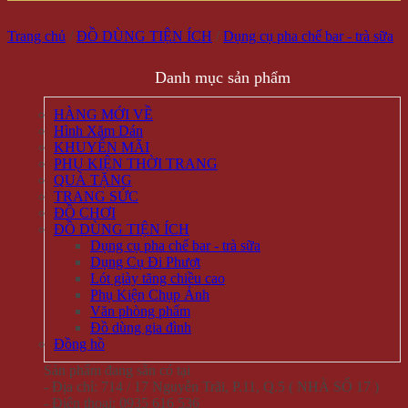
Trang chủ
/
ĐỒ DÙNG TIỆN ÍCH
/
Dụng cụ pha chế bar - trà sữa
Danh mục sản phẩm
HÀNG MỚI VỀ
Hình Xăm Dán
KHUYẾN MÃI
PHỤ KIỆN THỜI TRANG
QUÀ TẶNG
TRANG SỨC
ĐỒ CHƠI
ĐỒ DÙNG TIỆN ÍCH
Dụng cụ pha chế bar - trà sữa
Dụng Cụ Đi Phượt
Lót giày tăng chiều cao
Phụ Kiện Chụp Ảnh
Văn phòng phẩm
Đồ dùng gia đình
Đồng hồ
Sản phẩm đang sẵn có tại
- Địa chỉ: 714 / 17 Nguyễn Trãi, P.11, Q.5 ( NHÀ SỐ 17 )
- Điện thoại: 0935 616 536