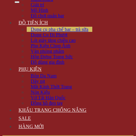
Giải trí
Mô Hình
Đồ chơi quán bar
ĐỒ TIỆN ÍCH
Dụng cụ pha chế bar – trà sữa
Dụng Cụ Đi Phượt
Lót giày tăng chiều cao
Phụ Kiện Chụp Ảnh
Văn phòng phẩm
Hộp Đựng Trang Sức
Đồ dùng gia đình
PHỤ KIỆN
Bóp Da Nam
Dây nịt
Mắt Kính Thời Trang
Nón Kiểu
Vớ Tất Hàn Quốc
Đồng hồ đeo tay
KHẨU TRANG CHỐNG NẮNG
SALE
HÀNG MỚI