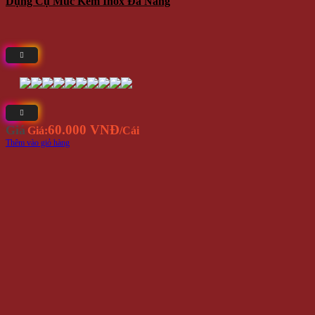
Dụng Cụ Múc Kem Inox Đa Năng
60.000 VNĐ
Giá
Giá:
/Cái
Thêm vào giỏ hàng