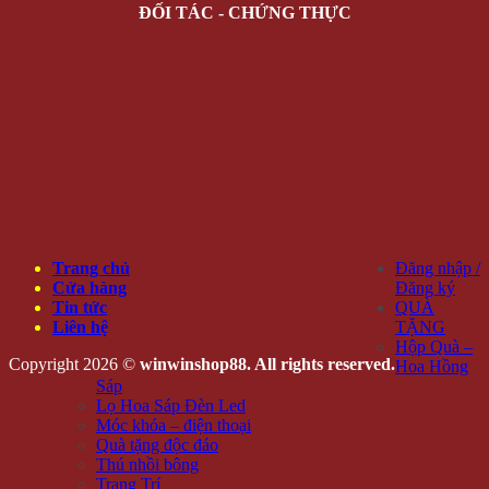
ĐỐI TÁC - CHỨNG THỰC
Trang chủ
Đăng nhập /
Cửa hàng
Đăng ký
Tin tức
QUÀ
Liên hệ
TẶNG
Hộp Quà –
Copyright 2026 ©
winwinshop88. All rights reserved.
Hoa Hồng
Sáp
Lọ Hoa Sáp Đèn Led
Móc khóa – điện thoại
Quà tặng độc đáo
Thú nhồi bông
Trang Trí