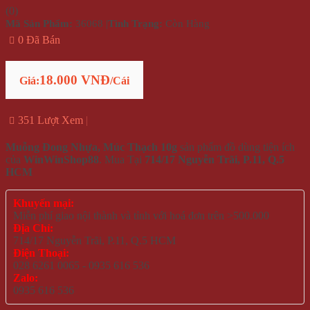
(
0
)
Mã Sản Phẩm:
36068
|
Tình Trạng:
Còn Hàng
0 Đã Bán
18.000 VNĐ
Giá:
/Cái
351 Lượt Xem
Muỗng Đong Nhựa, Múc Thạch 10g
sản phẩm đồ dùng tiện ích
của
WinWinShop88
. Mua Tại
714/17 Nguyễn Trãi, P.11, Q.5
HCM
Khuyến mại:
Miễn phí giao nội thành và tỉnh với hoá đơn trên >500.000
Địa Chỉ:
714/17 Nguyễn Trãi, P.11, Q.5 HCM
Điện Thoại:
028 6261 0065 - 0935 616 536
Zalo:
0935 616 536