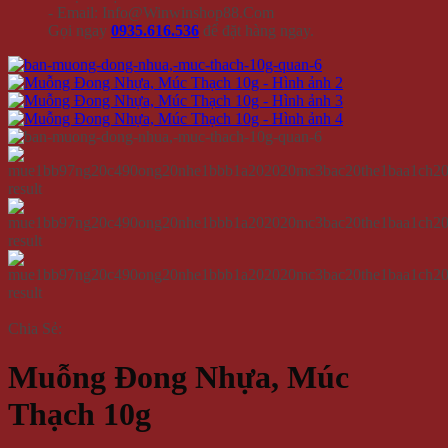
- Email: Info@Winwinshop88.Com
Gọi ngay
0935.616.536
để đặt hàng ngay.
Chia Sẻ:
Muỗng Đong Nhựa, Múc
Thạch 10g