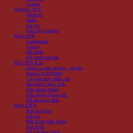
Combo
TRANG SỨC
Bông tai
Nhẫn
Lắc tay
Mặt Dây Chuyền
ĐỒ CHƠI
Gameboard
Giải trí
Mô Hình
Đồ chơi quán bar
ĐỒ TIỆN ÍCH
Dụng cụ pha chế bar – trà sữa
Dụng Cụ Đi Phượt
Lót giày tăng chiều cao
Phụ Kiện Chụp Ảnh
Văn phòng phẩm
Hộp Đựng Trang Sức
Đồ dùng gia đình
PHỤ KIỆN
Bóp Da Nam
Dây nịt
Mắt Kính Thời Trang
Nón Kiểu
Vớ Tất Hàn Quốc