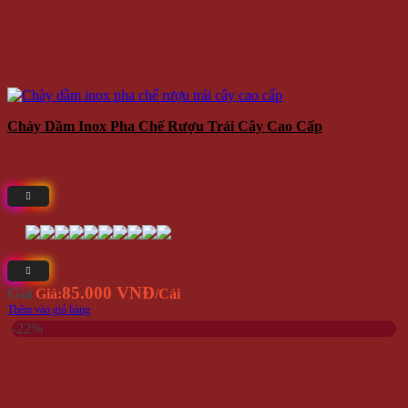
Chày Dầm Inox Pha Chế Rượu Trái Cây Cao Cấp
85.000 VNĐ
Giá
Giá:
/Cái
Thêm vào giỏ hàng
-22%