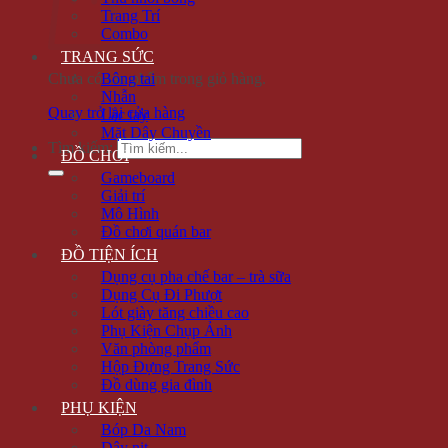
Trang Trí
Combo
TRANG SỨC
Chưa có sản phẩm trong giỏ hàng.
Bông tai
Nhẫn
Quay trở lại cửa hàng
Lắc tay
Mặt Dây Chuyền
Tìm kiếm:
ĐỒ CHƠI
Gameboard
Giải trí
Mô Hình
Đồ chơi quán bar
ĐỒ TIỆN ÍCH
Dụng cụ pha chế bar – trà sữa
Dụng Cụ Đi Phượt
Lót giày tăng chiều cao
Phụ Kiện Chụp Ảnh
Văn phòng phẩm
Hộp Đựng Trang Sức
Đồ dùng gia đình
PHỤ KIỆN
Bóp Da Nam
Dây nịt