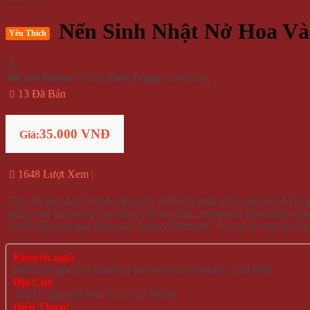
Nến Sinh Nhật Nở Hoa Và
Yêu Thích
(
5
)
Mã Sản Phẩm:
34523
|
Tình Trạng:
Còn Hàng
13 Đã Bán
35.000 VNĐ
Giá:
1648 Lượt Xem
Cây nến âm nhạc hoành tráng này có thể là món quà hoàn hảo để tặn
giống như một bông hoa đóng cửa lúc đầu, nhưng khi được thắp sáng
và bắt đầu chơi giai điệu của “Happy Birthday”. Nó sẽ là món quà đặc
Khuyến mại:
Miễn phí giao nội thành và tỉnh với hoá đơn trên >500.000
Địa Chỉ:
714/17 Nguyễn Trãi, P.11, Q.5 HCM
Điện Thoại: