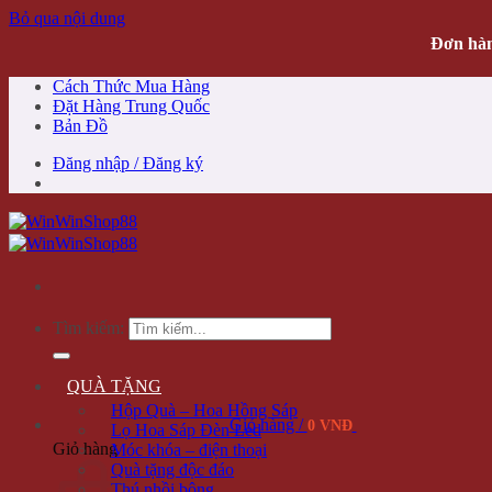
Bỏ qua nội dung
Đơn hàn
Cách Thức Mua Hàng
Đặt Hàng Trung Quốc
Bản Đồ
Đăng nhập / Đăng ký
Tìm kiếm:
QUÀ TẶNG
Hộp Quà – Hoa Hồng Sáp
Giỏ hàng /
0 VNĐ
Lọ Hoa Sáp Đèn Led
Giỏ hàng
Móc khóa – điện thoại
Quà tặng độc đáo
Thú nhồi bông