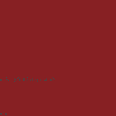
n bè, người thân hay một nửa
.
é…
tượng