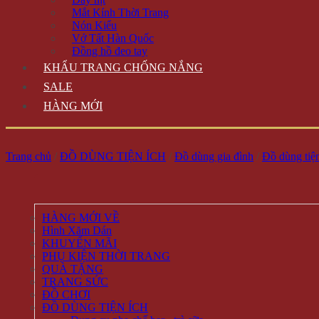
Mắt Kính Thời Trang
Nón Kiểu
Vớ Tất Hàn Quốc
Đồng hồ đeo tay
KHẨU TRANG CHỐNG NẮNG
SALE
HÀNG MỚI
Trang chủ
/
ĐỒ DÙNG TIỆN ÍCH
/
Đồ dùng gia đình
/
Đồ dùng tiện
HÀNG MỚI VỀ
Hình Xăm Dán
KHUYẾN MÃI
PHỤ KIỆN THỜI TRANG
QUÀ TẶNG
TRANG SỨC
ĐỒ CHƠI
ĐỒ DÙNG TIỆN ÍCH