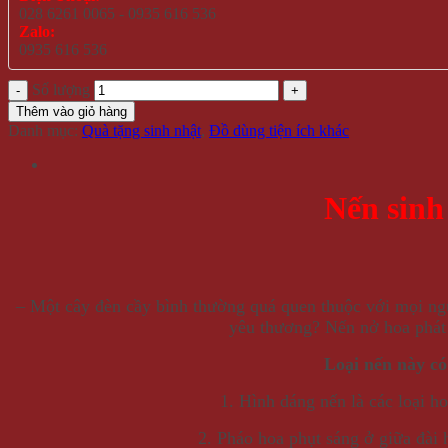
028 6261 0065 - 0935 616 536
Zalo:
0935 616 536
Số lượng
Thêm vào giỏ hàng
Danh mục:
Quà tặng sinh nhật
,
Đồ dùng tiện ích khác
Nến sinh
– Một cây đèn cầy bình thường quá quen thuộc với mọi ngư
yêu thương? Nến nở hoa phát n
Loại nến này có
1. Hình dáng nến là các loại h
2. Pháo hoa phụt sáng ở giữa đài 