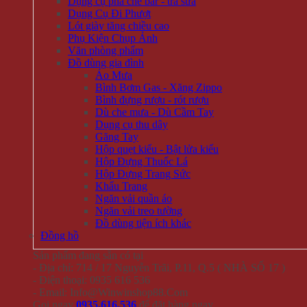
Dụng cụ pha chế bar - trà sữa
Dụng Cụ Đi Phượt
Lót giày tăng chiều cao
Phụ Kiện Chụp Ảnh
Văn phòng phẩm
Đồ dùng gia đình
Áo Mưa
Bình Bơm Gas - Xăng Zippo
Bình đựng rượu - rót rượu
Dù che mưa - Dù Cầm Tay
Dụng cụ thu dây
Găng Tay
Hộp quẹt kiểu - Bật lửa kiểu
Hộp Đựng Thuốc Lá
Hộp Đựng Trang Sức
Khẩu Trang
Ngăn vải quần áo
Ngăn vải treo tường
Đồ dùng tiện ích khác
Đồng hồ
Sản phẩm đang sẵn có tại
- Địa chỉ: 714 / 17 Nguyễn Trãi, P.11, Q.5 ( NHÀ SỐ 17 )
- Điện thoại: 0935 616 536
- Email: Info@Winwinshop88.Com
Gọi ngay
0935.616.536
để đặt hàng ngay.