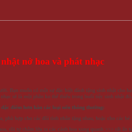
 nhật nở hoa và phát nhạc
ời. Bạn muốn có một sự đặc biệt dành tặng sinh nhật cho bạ
hạc sẽ là một phần ko thể thiếu trong buổi tiệc sinh nhật đó
 đặc điểm hơn hẳn các loại nến thông thường:
oa, phù hợp cho các đôi tình nhân tặng nhau, hoặc cho các b
hoa, rồi tự châm lửa ra các cánh hoa xung quanh >>> rất ấn 