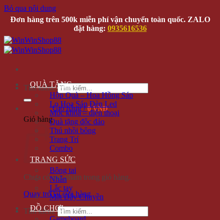
Bỏ qua nội dung
Đơn hàng trên 500k miễn phí vận chuyển toàn quốc. ZALO
đặt hàng:
0935616536
QUÀ TẶNG
Tìm kiếm:
Hộp Quà – Hoa Hồng Sáp
Lọ Hoa Sáp Đèn Led
Giỏ hàng /
0 VNĐ
Móc khóa – điện thoại
Giỏ hàng
Quà tặng độc đáo
Thú nhồi bông
Trang Trí
Combo
TRANG SỨC
Bông tai
Chưa có sản phẩm trong giỏ hàng.
Nhẫn
Lắc tay
Quay trở lại cửa hàng
Mặt Dây Chuyền
ĐỒ CHƠI
Tìm kiếm:
Gameboard