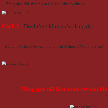
+ Bảng quy đổi size ngón tay sau khi đo chu vi
Cách 2 :
Đo đường kính nhẫn đang đeo :
– Dùng thước kẻ để đo vành trong nhẫn sẽ được đường kính ( cm )
Bảng quy đổi Size ngón tay sau kh