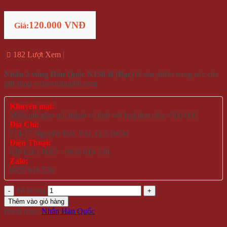
120.000 VNĐ
Giá:
182 Lượt Xem
Nhẫn 2 vòng Hàn Quốc N156-B (Bạc)
là sản phẩm trang sức của
gift shop winwinshop88.com
Khuyến mại:
Miễn phí giao nội thành và tỉnh với hoá đơn trên >500.000
Địa Chỉ:
714/17 Nguyễn Trãi, P.11, Q.5 HCM
Điện Thoại:
028 6261 0065 - 0935 616 536
Zalo:
0935 616 536
Số lượng
Thêm vào giỏ hàng
Danh mục:
Nhẫn Hàn Quốc