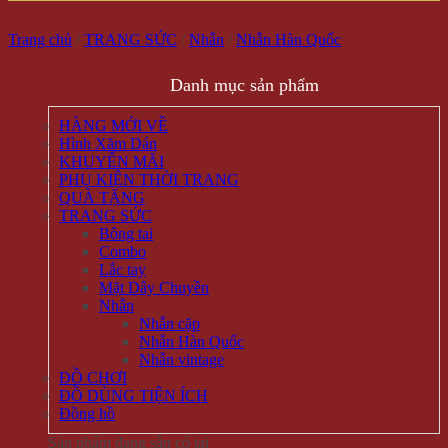
Trang chủ
/
TRANG SỨC
/
Nhẫn
/
Nhẫn Hàn Quốc
Danh mục sản phẩm
HÀNG MỚI VỀ
Hình Xăm Dán
KHUYẾN MÃI
PHỤ KIỆN THỜI TRANG
QUÀ TẶNG
TRANG SỨC
Bông tai
Combo
Lắc tay
Mặt Dây Chuyền
Nhẫn
Nhẫn cặp
Nhẫn Hàn Quốc
Nhẫn vintage
ĐỒ CHƠI
ĐỒ DÙNG TIỆN ÍCH
Đồng hồ
Sản phẩm đang sẵn có tại