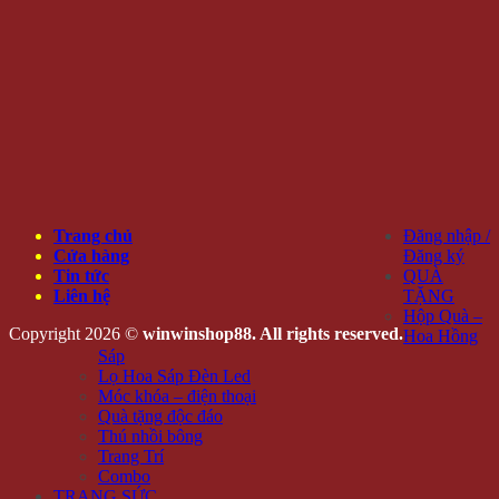
Trang chủ
Đăng nhập /
Cửa hàng
Đăng ký
Tin tức
QUÀ
Liên hệ
TẶNG
Hộp Quà –
Copyright 2026 ©
winwinshop88. All rights reserved.
Hoa Hồng
Sáp
Lọ Hoa Sáp Đèn Led
Móc khóa – điện thoại
Quà tặng độc đáo
Thú nhồi bông
Trang Trí
Combo
TRANG SỨC