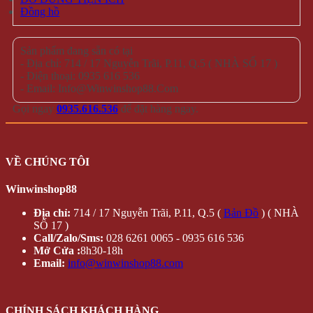
Đồng hồ
Sản phẩm đang sẵn có tại
- Địa chỉ: 714 / 17 Nguyễn Trãi, P.11, Q.5 ( NHÀ SỐ 17 )
- Điện thoại: 0935 616 536
- Email: Info@Winwinshop88.Com
Gọi ngay
0935.616.536
để đặt hàng ngay.
VỀ CHÚNG TÔI
Winwinshop88
Địa chỉ:
714 / 17 Nguyễn Trãi, P.11, Q.5 (
Bản Đồ
) ( NHÀ
SỐ 17 )
Call/Zalo/Sms:
028 6261 0065 - 0935 616 536
Mở Cửa :
8h30-18h
Email:
info@winwinshop88.com
CHÍNH SÁCH KHÁCH HÀNG