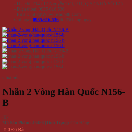
- Địa chỉ: 714 / 17 Nguyễn Trãi, P.11, Q.5 ( NHÀ SỐ 17 )
- Điện thoại: 0935 616 536
- Email: Info@Winwinshop88.Com
Gọi ngay
0935.616.536
để đặt hàng ngay.
Chia Sẻ:
Nhẫn 2 Vòng Hàn Quốc N156-
B
(
0
)
Mã Sản Phẩm:
46486
|
Tình Trạng:
Còn Hàng
0 Đã Bán