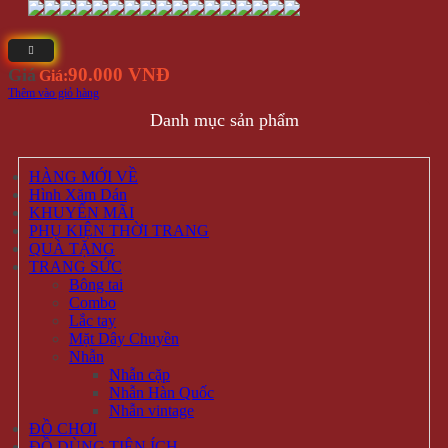
90.000 VNĐ
Giá
Giá:
Thêm vào giỏ hàng
Danh mục sản phẩm
HÀNG MỚI VỀ
Hình Xăm Dán
KHUYẾN MÃI
PHỤ KIỆN THỜI TRANG
QUÀ TẶNG
TRANG SỨC
Bông tai
Combo
Lắc tay
Mặt Dây Chuyền
Nhẫn
Nhẫn cặp
Nhẫn Hàn Quốc
Nhẫn vintage
ĐỒ CHƠI
ĐỒ DÙNG TIỆN ÍCH