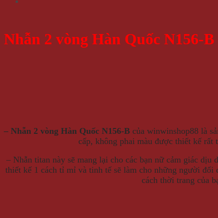
Nhẫn 2 vòng Hàn Quốc N156-B
– Nhẫn 2 vòng Hàn Quốc N156-B
của winwinshop88 là sả
cấp, không phai màu được thiết kế rất 
– Nhẫn titan này
sẽ
mang lại cho các bạn nữ cảm giác dịu d
thiết kế 1 cách tỉ mỉ và tinh tế sẽ làm cho những người đối
cách thời trang của b