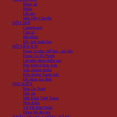
Bông tai
Nhẫn
Lắc tay
Mặt Dây Chuyền
ĐỒ CHƠI
Gameboard
Giải trí
Mô Hình
Đồ chơi quán bar
ĐỒ TIỆN ÍCH
Dụng cụ pha chế bar – trà sữa
Dụng Cụ Đi Phượt
Lót giày tăng chiều cao
Phụ Kiện Chụp Ảnh
Văn phòng phẩm
Hộp Đựng Trang Sức
Đồ dùng gia đình
PHỤ KIỆN
Bóp Da Nam
Dây nịt
Mắt Kính Thời Trang
Nón Kiểu
Vớ Tất Hàn Quốc
Đồng hồ đeo tay
KHẨU TRANG CHỐNG NẮNG