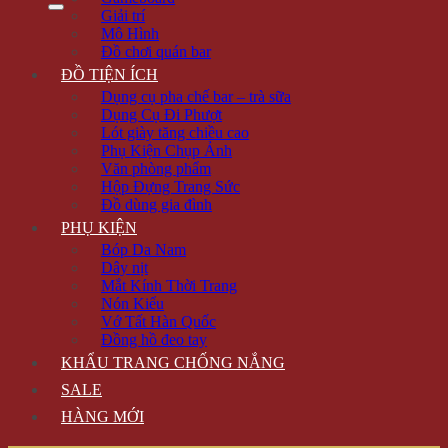
Giải trí
Mô Hình
Đồ chơi quán bar
ĐỒ TIỆN ÍCH
Dụng cụ pha chế bar – trà sữa
Dụng Cụ Đi Phượt
Lót giày tăng chiều cao
Phụ Kiện Chụp Ảnh
Văn phòng phẩm
Hộp Đựng Trang Sức
Đồ dùng gia đình
PHỤ KIỆN
Bóp Da Nam
Dây nịt
Mắt Kính Thời Trang
Nón Kiểu
Vớ Tất Hàn Quốc
Đồng hồ đeo tay
KHẨU TRANG CHỐNG NẮNG
SALE
HÀNG MỚI