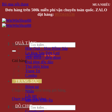
Bỏ qua nội dung
MUA NHIỀU
MUA NHIỀU
Đơn hàng trên 500k miễn phí vận chuyển toàn quốc. ZALO
đặt hàng:
0935616536
QUÀ TẶNG
Tìm kiếm:
Hộp Quà – Hoa Hồng Sáp
Lọ Hoa Sáp Đèn Led
Giỏ hàng /
0 VNĐ
Móc khóa – điện thoại
Giỏ hàng
Quà tặng độc đáo
Thú nhồi bông
Trang Trí
Combo
TRANG SỨC
Bông tai
Chưa có sản phẩm trong giỏ hàng.
Nhẫn
Lắc tay
Quay trở lại cửa hàng
Mặt Dây Chuyền
ĐỒ CHƠI
Tìm kiếm:
Gameboard