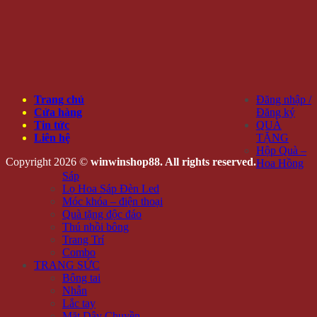
Trang chủ
Đăng nhập /
Cửa hàng
Đăng ký
Tin tức
QUÀ
Liên hệ
TẶNG
Hộp Quà –
Copyright 2026 ©
winwinshop88. All rights reserved.
Hoa Hồng
Sáp
Lọ Hoa Sáp Đèn Led
Móc khóa – điện thoại
Quà tặng độc đáo
Thú nhồi bông
Trang Trí
Combo
TRANG SỨC
Bông tai
Nhẫn
Lắc tay
Mặt Dây Chuyền