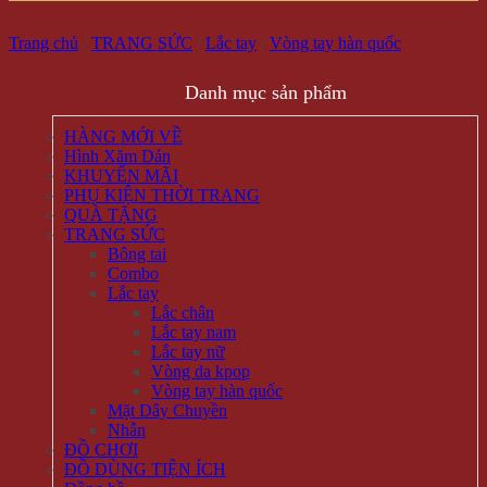
Trang chủ
/
TRANG SỨC
/
Lắc tay
/
Vòng tay hàn quốc
Danh mục sản phẩm
HÀNG MỚI VỀ
Hình Xăm Dán
KHUYẾN MÃI
PHỤ KIỆN THỜI TRANG
QUÀ TẶNG
TRANG SỨC
Bông tai
Combo
Lắc tay
Lắc chân
Lắc tay nam
Lắc tay nữ
Vòng da kpop
Vòng tay hàn quốc
Mặt Dây Chuyền
Nhẫn
ĐỒ CHƠI
ĐỒ DÙNG TIỆN ÍCH