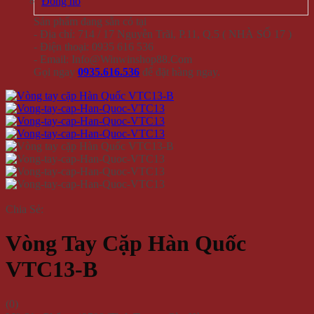
Đồng hồ
Sản phẩm đang sẵn có tại
- Địa chỉ: 714 / 17 Nguyễn Trãi, P.11, Q.5 ( NHÀ SỐ 17 )
- Điện thoại: 0935 616 536
- Email: Info@Winwinshop88.Com
Gọi ngay
0935.616.536
để đặt hàng ngay.
Chia Sẻ:
Vòng Tay Cặp Hàn Quốc
VTC13-B
(
0
)