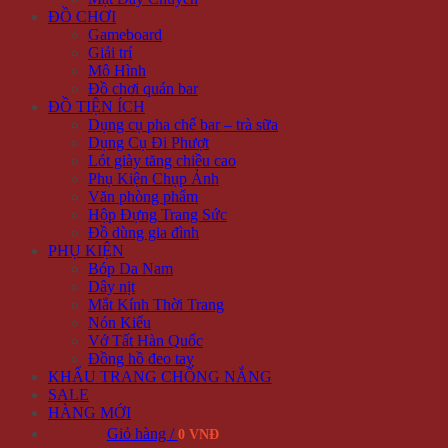
ĐỒ CHƠI
Gameboard
Giải trí
Mô Hình
Đồ chơi quán bar
ĐỒ TIỆN ÍCH
Dụng cụ pha chế bar – trà sữa
Dụng Cụ Đi Phượt
Lót giày tăng chiều cao
Phụ Kiện Chụp Ảnh
Văn phòng phẩm
Hộp Đựng Trang Sức
Đồ dùng gia đình
PHỤ KIỆN
Bóp Da Nam
Dây nịt
Mắt Kính Thời Trang
Nón Kiểu
Vớ Tất Hàn Quốc
Đồng hồ đeo tay
KHẨU TRANG CHỐNG NẮNG
SALE
HÀNG MỚI
Giỏ hàng /
0 VNĐ