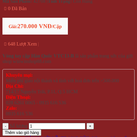
Mã Sản Phẩm:
42708
|
Tình Trạng:
Còn Hàng
0 Đã Bán
270.000 VNĐ
Giá:
/Cặp
648 Lượt Xem
Vòng tay cặp Hàn Quốc VTC13-B
là sản phẩm trang sức của gift
shop winwinshop88.com
Khuyến mại:
Miễn phí giao nội thành và tỉnh với hoá đơn trên >500.000
Địa Chỉ:
714/17 Nguyễn Trãi, P.11, Q.5 HCM
Điện Thoại:
028 6261 0065 - 0935 616 536
Zalo:
0935 616 536
Số lượng
Thêm vào giỏ hàng