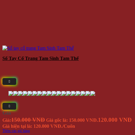
Sổ Tay Cổ Trang Tam Sinh Tam Thế
Giá
150.000 VNĐ
120.000 VNĐ
Giá:
Giá gốc là: 150.000 VNĐ.
Giá hiện tại là: 120.000 VNĐ.
/Cuốn
Thêm vào giỏ hàng