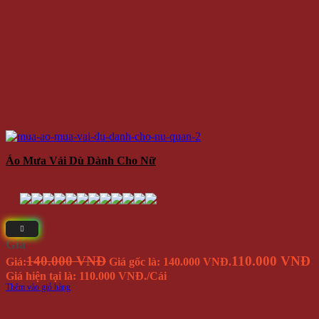
Áo Mưa Vải Dù Dành Cho Nữ
Giá
140.000 VNĐ
110.000 VNĐ
Giá:
Giá gốc là: 140.000 VNĐ.
Giá hiện tại là: 110.000 VNĐ.
/Cái
Thêm vào giỏ hàng