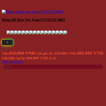
Đồng Hồ Đeo Tay Nam FNGEEN 8802
Giá
450.000 VNĐ
400.000 VNĐ
Giá:
Giá gốc là: 450.000 VNĐ.
Giá hiện tại là: 400.000 VNĐ.
/Cái
Thêm vào giỏ hàng
-12%