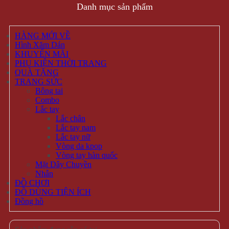
Danh mục sản phẩm
HÀNG MỚI VỀ
Hình Xăm Dán
KHUYẾN MÃI
PHỤ KIỆN THỜI TRANG
QUÀ TẶNG
TRANG SỨC
Bông tai
Combo
Lắc tay
Lắc chân
Lắc tay nam
Lắc tay nữ
Vòng da kpop
Vòng tay hàn quốc
Mặt Dây Chuyền
Nhẫn
ĐỒ CHƠI
ĐỒ DÙNG TIỆN ÍCH
Đồng hồ