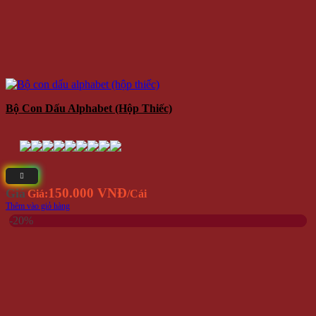
Bộ Con Dấu Alphabet (hộp Thiếc)
150.000 VNĐ
Giá
Giá:
/Cái
Thêm vào giỏ hàng
-20%