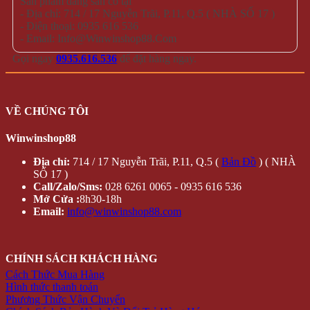
Sản phẩm đang sẵn có tại
- Địa chỉ: 714 / 17 Nguyễn Trãi, P.11, Q.5 ( NHÀ SỐ 17 )
- Điện thoại: 0935 616 536
- Email: Info@Winwinshop88.Com
Gọi ngay
0935.616.536
để đặt hàng ngay.
VỀ CHÚNG TÔI
Winwinshop88
Địa chỉ:
714 / 17 Nguyễn Trãi, P.11, Q.5 (
Bản Đồ
) ( NHÀ
SỐ 17 )
Call/Zalo/Sms:
028 6261 0065 - 0935 616 536
Mở Cửa :
8h30-18h
Email:
info@winwinshop88.com
CHÍNH SÁCH KHÁCH HÀNG
Cách Thức Mua Hàng
Hình thức thanh toán
Phương Thức Vận Chuyển