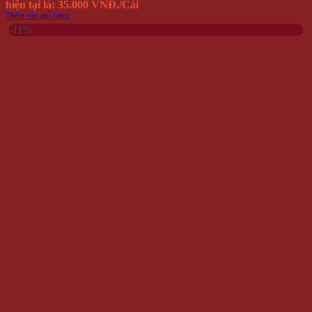
hiện tại là: 35.000 VNĐ.
/Cái
Thêm vào giỏ hàng
-11%