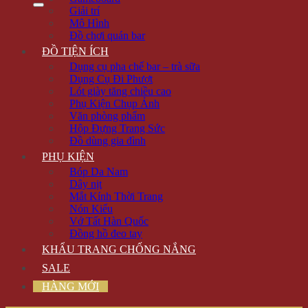
Giải trí
Mô Hình
Đồ chơi quán bar
ĐỒ TIỆN ÍCH
Dụng cụ pha chế bar – trà sữa
Dụng Cụ Đi Phượt
Lót giày tăng chiều cao
Phụ Kiện Chụp Ảnh
Văn phòng phẩm
Hộp Đựng Trang Sức
Đồ dùng gia đình
PHỤ KIỆN
Bóp Da Nam
Dây nịt
Mắt Kính Thời Trang
Nón Kiểu
Vớ Tất Hàn Quốc
Đồng hồ đeo tay
KHẨU TRANG CHỐNG NẮNG
SALE
HÀNG MỚI