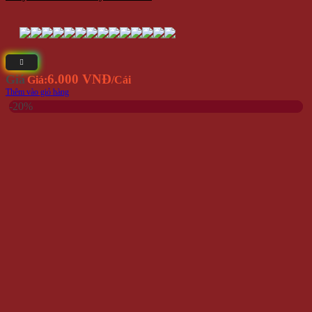
6.000 VNĐ
Giá
Giá:
/Cái
Thêm vào giỏ hàng
-20%