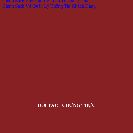
Chính Sách Bảo Hành Và Đổi Trả Hàng Hóa
Chính Sách Về Quản Lý Thông Tin Khách Hàng
ĐỐI TÁC - CHỨNG THỰC