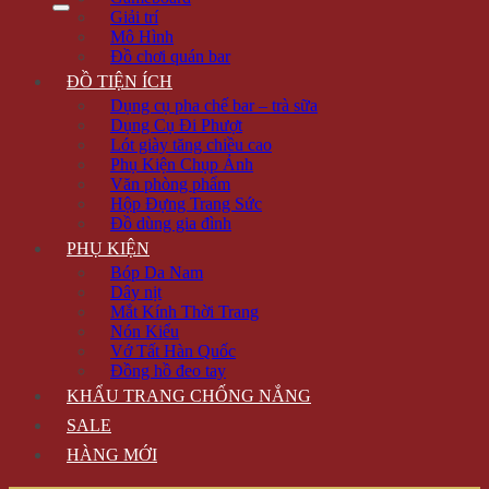
Giải trí
Mô Hình
Đồ chơi quán bar
ĐỒ TIỆN ÍCH
Dụng cụ pha chế bar – trà sữa
Dụng Cụ Đi Phượt
Lót giày tăng chiều cao
Phụ Kiện Chụp Ảnh
Văn phòng phẩm
Hộp Đựng Trang Sức
Đồ dùng gia đình
PHỤ KIỆN
Bóp Da Nam
Dây nịt
Mắt Kính Thời Trang
Nón Kiểu
Vớ Tất Hàn Quốc
Đồng hồ đeo tay
KHẨU TRANG CHỐNG NẮNG
SALE
HÀNG MỚI