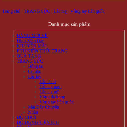
Trang chủ
/
TRANG SỨC
/
Lắc tay
/
Vòng tay hàn quốc
Danh mục sản phẩm
HÀNG MỚI VỀ
Hình Xăm Dán
KHUYẾN MÃI
PHỤ KIỆN THỜI TRANG
QUÀ TẶNG
TRANG SỨC
Bông tai
Combo
Lắc tay
Lắc chân
Lắc tay nam
Lắc tay nữ
Vòng da kpop
Vòng tay hàn quốc
Mặt Dây Chuyền
Nhẫn
ĐỒ CHƠI
ĐỒ DÙNG TIỆN ÍCH