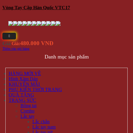
Vòng Tay Cặp Hàn Quốc VTC17
480.000 VNĐ
Giá
Giá:
Thêm vào giỏ hàng
Danh mục sản phẩm
HÀNG MỚI VỀ
Hình Xăm Dán
KHUYẾN MÃI
PHỤ KIỆN THỜI TRANG
QUÀ TẶNG
TRANG SỨC
Bông tai
Combo
Lắc tay
Lắc chân
Lắc tay nam
Lắc tay nữ