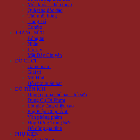
Móc khóa – điện thoại
Quà tặng độc đáo
Thú nhồi bông
Trang Trí
Combo
TRANG SỨC
Bông tai
Nhẫn
Lắc tay
Mặt Dây Chuyền
ĐỒ CHƠI
Gameboard
Giải trí
Mô Hình
Đồ chơi quán bar
ĐỒ TIỆN ÍCH
Dụng cụ pha chế bar – trà sữa
Dụng Cụ Đi Phượt
Lót giày tăng chiều cao
Phụ Kiện Chụp Ảnh
Văn phòng phẩm
Hộp Đựng Trang Sức
Đồ dùng gia đình
PHỤ KIỆN
Bóp Da Nam