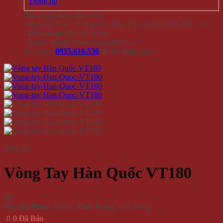
Đồng hồ
Sản phẩm đang sẵn có tại
- Địa chỉ: 714 / 17 Nguyễn Trãi, P.11, Q.5 ( NHÀ SỐ 17 )
- Điện thoại: 0935 616 536
- Email: Info@Winwinshop88.Com
Gọi ngay
0935.616.536
để đặt hàng ngay.
Chia Sẻ:
Vòng Tay Hàn Quốc VT180
(
0
)
Mã Sản Phẩm:
45011
|
Tình Trạng:
Còn Hàng
0 Đã Bán