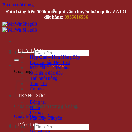
Bỏ qua nội dung
Đơn hàng trên 500k miễn phí vận chuyển toàn quốc. ZALO
đặt hàng:
0935616536
QUÀ TẶNG
Tìm kiếm:
Hộp Quà – Hoa Hồng Sáp
Lọ Hoa Sáp Đèn Led
Giỏ hàng /
0 VNĐ
Móc khóa – điện thoại
Giỏ hàng
Quà tặng độc đáo
Thú nhồi bông
Trang Trí
Combo
TRANG SỨC
Bông tai
Chưa có sản phẩm trong giỏ hàng.
Nhẫn
Lắc tay
Quay trở lại cửa hàng
Mặt Dây Chuyền
ĐỒ CHƠI
Tìm kiếm:
Gameboard