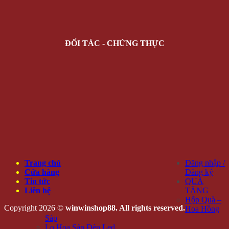
ĐỐI TÁC - CHỨNG THỰC
Trang chủ
Đăng nhập /
Cửa hàng
Đăng ký
Tin tức
QUÀ
Liên hệ
TẶNG
Hộp Quà –
Copyright 2026 ©
winwinshop88. All rights reserved.
Hoa Hồng
Sáp
Lọ Hoa Sáp Đèn Led