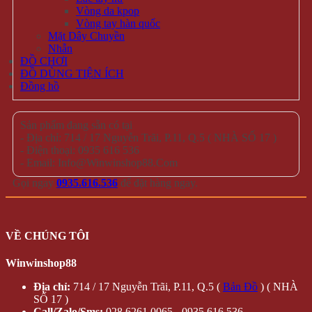
Vòng da kpop
Vòng tay hàn quốc
Mặt Dây Chuyền
Nhẫn
ĐỒ CHƠI
ĐỒ DÙNG TIỆN ÍCH
Đồng hồ
Sản phẩm đang sẵn có tại
- Địa chỉ: 714 / 17 Nguyễn Trãi, P.11, Q.5 ( NHÀ SỐ 17 )
- Điện thoại: 0935 616 536
- Email: Info@Winwinshop88.Com
Gọi ngay
0935.616.536
để đặt hàng ngay.
VỀ CHÚNG TÔI
Winwinshop88
Địa chỉ:
714 / 17 Nguyễn Trãi, P.11, Q.5 (
Bản Đồ
) ( NHÀ
SỐ 17 )
Call/Zalo/Sms:
028 6261 0065 - 0935 616 536