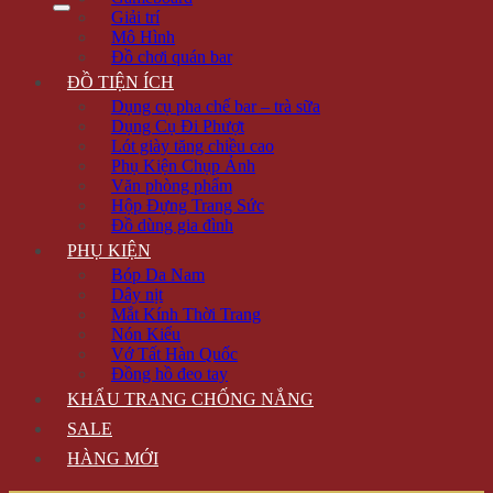
Giải trí
Mô Hình
Đồ chơi quán bar
ĐỒ TIỆN ÍCH
Dụng cụ pha chế bar – trà sữa
Dụng Cụ Đi Phượt
Lót giày tăng chiều cao
Phụ Kiện Chụp Ảnh
Văn phòng phẩm
Hộp Đựng Trang Sức
Đồ dùng gia đình
PHỤ KIỆN
Bóp Da Nam
Dây nịt
Mắt Kính Thời Trang
Nón Kiểu
Vớ Tất Hàn Quốc
Đồng hồ đeo tay
KHẨU TRANG CHỐNG NẮNG
SALE
HÀNG MỚI