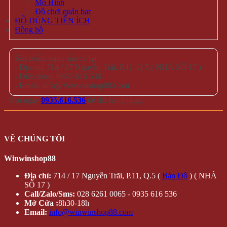
Mô Hình
Đồ chơi quán bar
ĐỒ DÙNG TIỆN ÍCH
Đồng hồ
Sản phẩm đang sẵn có tại
- Địa chỉ: 714 / 17 Nguyễn Trãi, P.11, Q.5 ( NHÀ SỐ 17 )
- Điện thoại: 0935 616 536
- Email: Info@Winwinshop88.Com
Gọi ngay
0935.616.536
để đặt hàng ngay.
VỀ CHÚNG TÔI
Winwinshop88
Địa chỉ:
714 / 17 Nguyễn Trãi, P.11, Q.5 (
Bản Đồ
) ( NHÀ
SỐ 17 )
Call/Zalo/Sms:
028 6261 0065 - 0935 616 536
Mở Cửa :
8h30-18h
Email:
info@winwinshop88.com