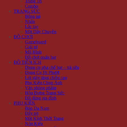
Trang Trí
Combo
TRANG SỨC
Bông tai
Nhẫn
Lắc tay
Mặt Dây Chuyền
ĐỒ CHƠI
Gameboard
Giải trí
Mô Hình
Đồ chơi quán bar
ĐỒ TIỆN ÍCH
Dụng cụ pha chế bar – trà sữa
Dụng Cụ Đi Phượt
Lót giày tăng chiều cao
Phụ Kiện Chụp Ảnh
Văn phòng phẩm
Hộp Đựng Trang Sức
Đồ dùng gia đình
PHỤ KIỆN
Bóp Da Nam
Dây nịt
Mắt Kính Thời Trang
Nón Kiểu