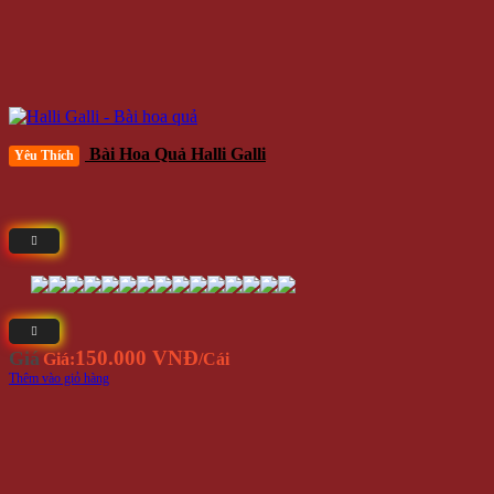
Bài Hoa Quả Halli Galli
Yêu Thích
150.000 VNĐ
Giá
Giá:
/Cái
Thêm vào giỏ hàng