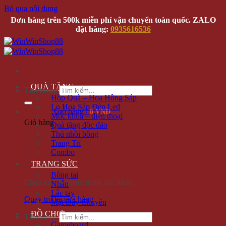
Bỏ qua nội dung
Đơn hàng trên 500k miễn phí vận chuyển toàn quốc. ZALO
đặt hàng:
0935616536
QUÀ TẶNG
Tìm kiếm:
Hộp Quà – Hoa Hồng Sáp
Lọ Hoa Sáp Đèn Led
Giỏ hàng /
0 VNĐ
Móc khóa – điện thoại
Giỏ hàng
Quà tặng độc đáo
Thú nhồi bông
Trang Trí
Combo
TRANG SỨC
Bông tai
Chưa có sản phẩm trong giỏ hàng.
Nhẫn
Lắc tay
Quay trở lại cửa hàng
Mặt Dây Chuyền
ĐỒ CHƠI
Tìm kiếm:
Gameboard