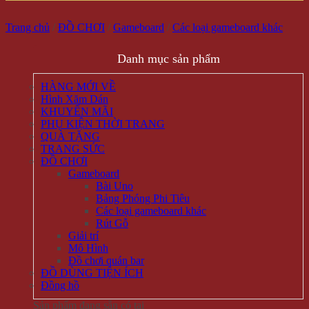
Trang chủ
/
ĐỒ CHƠI
/
Gameboard
/
Các loại gameboard khác
Danh mục sản phẩm
HÀNG MỚI VỀ
Hình Xăm Dán
KHUYẾN MÃI
PHỤ KIỆN THỜI TRANG
QUÀ TẶNG
TRANG SỨC
ĐỒ CHƠI
Gameboard
Bài Uno
Bảng Phóng Phi Tiêu
Các loại gameboard khác
Rút Gỗ
Giải trí
Mô Hình
Đồ chơi quán bar
ĐỒ DÙNG TIỆN ÍCH
Đồng hồ
Sản phẩm đang sẵn có tại