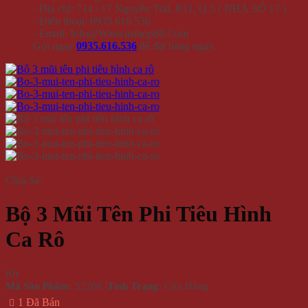
- Địa chỉ: 714 / 17 Nguyễn Trãi, P.11, Q.5 ( NHÀ SỐ 17 )
- Điện thoại: 0935 616 536
- Email: Info@Winwinshop88.Com
Gọi ngay
0935.616.536
để đặt hàng ngay.
Chia Sẻ:
Bộ 3 Mũi Tên Phi Tiêu Hình
Ca Rô
(
0
)
Mã Sản Phẩm:
52206
|
Tình Trạng:
Còn Hàng
1 Đã Bán