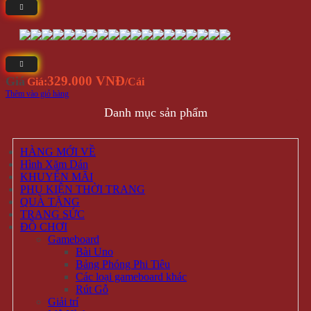
329.000 VNĐ
Giá
Giá:
/Cái
Thêm vào giỏ hàng
Danh mục sản phẩm
HÀNG MỚI VỀ
Hình Xăm Dán
KHUYẾN MÃI
PHỤ KIỆN THỜI TRANG
QUÀ TẶNG
TRANG SỨC
ĐỒ CHƠI
Gameboard
Bài Uno
Bảng Phóng Phi Tiêu
Các loại gameboard khác
Rút Gỗ
Giải trí