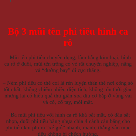
Bộ 3 mũi tên phi tiêu hình ca
rô
– Mũi tên phi tiêu chuyên dụng, làm bằng kim loại, hình
ca rô ở đuôi, mũi tên trông có vẻ rất chuyên nghiệp, nặng
và “đường bay” đi cực thẳng.
– Ném phi tiêu có thể coi là rèn luyện thân thể nơi công sở
tốt nhất, không chiếm nhiều diện tích, không tốn thời gian
nhưng lại có hiệu quả thư giãn xoa dịu cơ bắp ở vùng vai
và cổ, cổ tay, mỏi mắt.
– Ba mũi phi tiêu với hình ca rô khá bắt mắt, có đầu sắt
nhọn, đuôi phi tiêu bằng nhựa chia 4 cánh cân bằng cho
phi tiêu khi phi ra “xé gió” nhanh, mạnh, thẳng vào mục
tiêu không bị chệch hướng.