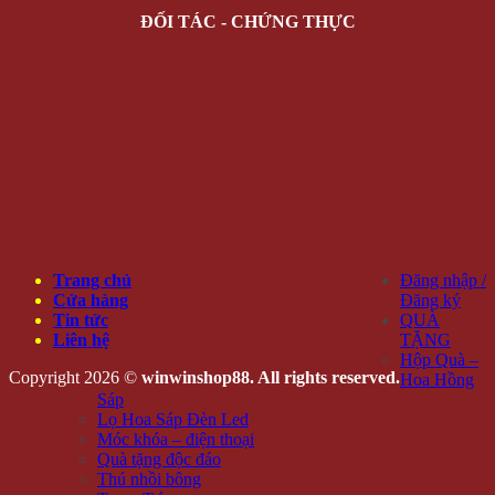
ĐỐI TÁC - CHỨNG THỰC
Trang chủ
Đăng nhập /
Cửa hàng
Đăng ký
Tin tức
QUÀ
Liên hệ
TẶNG
Hộp Quà –
Copyright 2026 ©
winwinshop88. All rights reserved.
Hoa Hồng
Sáp
Lọ Hoa Sáp Đèn Led
Móc khóa – điện thoại
Quà tặng độc đáo
Thú nhồi bông