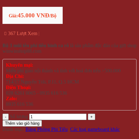
45.000 VNĐ
Giá:
/Bộ
367 Lượt Xem
Bộ 3 mũi tên phi tiêu hình ca rô
là sản phẩm độc đáo của gift shop
winwinshop88.com
Khuyến mại:
Miễn phí giao nội thành và tỉnh với hoá đơn trên >500.000
Địa Chỉ:
714/17 Nguyễn Trãi, P.11, Q.5 HCM
Điện Thoại:
028 6261 0065 - 0935 616 536
Zalo:
0935 616 536
Số lượng
Thêm vào giỏ hàng
Danh mục:
Bảng Phóng Phi Tiêu
,
Các loại gameboard khác