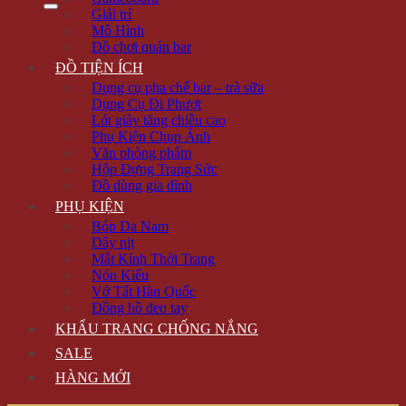
Giải trí
Mô Hình
Đồ chơi quán bar
ĐỒ TIỆN ÍCH
Dụng cụ pha chế bar – trà sữa
Dụng Cụ Đi Phượt
Lót giày tăng chiều cao
Phụ Kiện Chụp Ảnh
Văn phòng phẩm
Hộp Đựng Trang Sức
Đồ dùng gia đình
PHỤ KIỆN
Bóp Da Nam
Dây nịt
Mắt Kính Thời Trang
Nón Kiểu
Vớ Tất Hàn Quốc
Đồng hồ đeo tay
KHẨU TRANG CHỐNG NẮNG
SALE
HÀNG MỚI