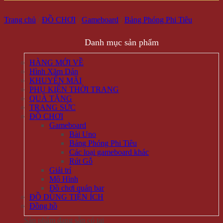
Trang chủ
/
ĐỒ CHƠI
/
Gameboard
/
Bảng Phóng Phi Tiêu
Danh mục sản phẩm
HÀNG MỚI VỀ
Hình Xăm Dán
KHUYẾN MÃI
PHỤ KIỆN THỜI TRANG
QUÀ TẶNG
TRANG SỨC
ĐỒ CHƠI
Gameboard
Bài Uno
Bảng Phóng Phi Tiêu
Các loại gameboard khác
Rút Gỗ
Giải trí
Mô Hình
Đồ chơi quán bar
ĐỒ DÙNG TIỆN ÍCH
Đồng hồ
Sản phẩm đang sẵn có tại