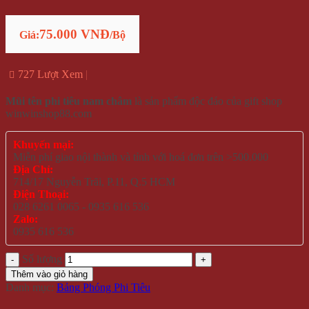
75.000 VNĐ
Giá:
/Bộ
727 Lượt Xem
Mũi tên phi tiêu nam châm
là sản phẩm độc đáo của gift shop
winwinshop88.com
Khuyến mại:
Miễn phí giao nội thành và tỉnh với hoá đơn trên >500.000
Địa Chỉ:
714/17 Nguyễn Trãi, P.11, Q.5 HCM
Điện Thoại:
028 6261 0065 - 0935 616 536
Zalo:
0935 616 536
Số lượng
Thêm vào giỏ hàng
Danh mục:
Bảng Phóng Phi Tiêu