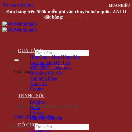
Bỏ qua nội dung
MUA NHIỀU
MUA NHIỀU
MUA NHIỀU
MUA NHIỀU
MUA NHIỀU
Đơn hàng trên 500k miễn phí vận chuyển toàn quốc. ZALO
đặt hàng:
0935616536
QUÀ TẶNG
Tìm kiếm:
Hộp Quà – Hoa Hồng Sáp
Lọ Hoa Sáp Đèn Led
Giỏ hàng /
0 VNĐ
Móc khóa – điện thoại
Giỏ hàng
Quà tặng độc đáo
Thú nhồi bông
Trang Trí
Combo
TRANG SỨC
Bông tai
Chưa có sản phẩm trong giỏ hàng.
Nhẫn
Lắc tay
Quay trở lại cửa hàng
Mặt Dây Chuyền
ĐỒ CHƠI
Tìm kiếm:
Gameboard