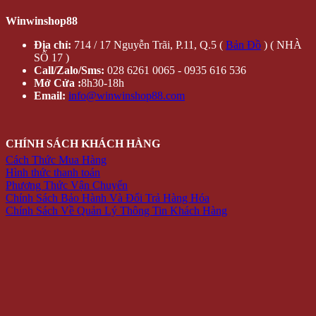
Winwinshop88
Địa chỉ:
714 / 17 Nguyễn Trãi, P.11, Q.5 (
Bản Đồ
) ( NHÀ
SỐ 17 )
Call/Zalo/Sms:
028 6261 0065 - 0935 616 536
Mở Cửa :
8h30-18h
Email:
info@winwinshop88.com
CHÍNH SÁCH KHÁCH HÀNG
Cách Thức Mua Hàng
Hình thức thanh toán
Phương Thức Vận Chuyển
Chính Sách Bảo Hành Và Đổi Trả Hàng Hóa
Chính Sách Về Quản Lý Thông Tin Khách Hàng