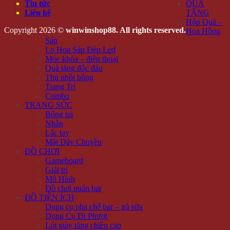
Tin tức
QUÀ
Liên hệ
TẶNG
Hộp Quà –
Copyright 2026 ©
winwinshop88. All rights reserved.
Hoa Hồng
Sáp
Lọ Hoa Sáp Đèn Led
Móc khóa – điện thoại
Quà tặng độc đáo
Thú nhồi bông
Trang Trí
Combo
TRANG SỨC
Bông tai
Nhẫn
Lắc tay
Mặt Dây Chuyền
ĐỒ CHƠI
Gameboard
Giải trí
Mô Hình
Đồ chơi quán bar
ĐỒ TIỆN ÍCH
Dụng cụ pha chế bar – trà sữa
Dụng Cụ Đi Phượt
Lót giày tăng chiều cao