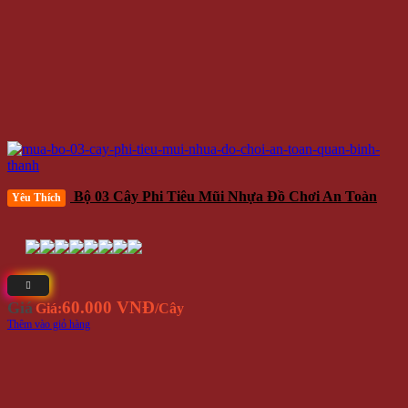
Bộ 03 Cây Phi Tiêu Mũi Nhựa Đồ Chơi An Toàn
Yêu Thích
60.000 VNĐ
Giá
Giá:
/Cây
Thêm vào giỏ hàng