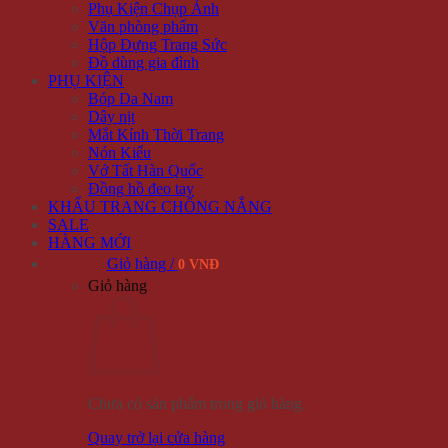
Phụ Kiện Chụp Ảnh
Văn phòng phẩm
Hộp Đựng Trang Sức
Đồ dùng gia đình
PHỤ KIỆN
Bóp Da Nam
Dây nịt
Mắt Kính Thời Trang
Nón Kiểu
Vớ Tất Hàn Quốc
Đồng hồ đeo tay
KHẨU TRANG CHỐNG NẮNG
SALE
HÀNG MỚI
Giỏ hàng /
0 VNĐ
Giỏ hàng
Chưa có sản phẩm trong giỏ hàng.
Quay trở lại cửa hàng