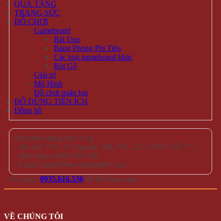
QUÀ TẶNG
TRANG SỨC
ĐỒ CHƠI
Gameboard
Bài Uno
Bảng Phóng Phi Tiêu
Các loại gameboard khác
Rút Gỗ
Giải trí
Mô Hình
Đồ chơi quán bar
ĐỒ DÙNG TIỆN ÍCH
Đồng hồ
Sản phẩm đang sẵn có tại
- Địa chỉ: 714 / 17 Nguyễn Trãi, P.11, Q.5 ( NHÀ SỐ 17 )
- Điện thoại: 0935 616 536
- Email: Info@Winwinshop88.Com
Gọi ngay
0935.616.536
để đặt hàng ngay.
VỀ CHÚNG TÔI