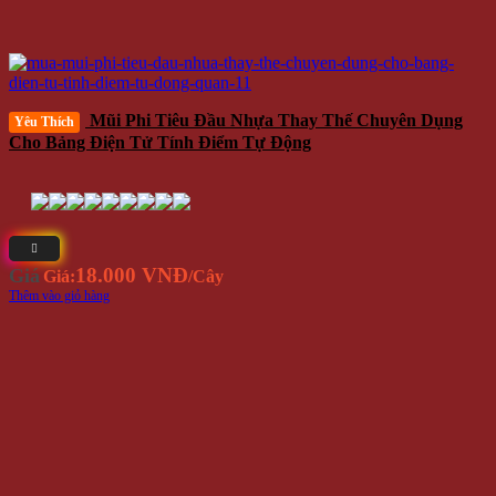
Mũi Phi Tiêu Đầu Nhựa Thay Thế Chuyên Dụng
Yêu Thích
Cho Bảng Điện Tử Tính Điểm Tự Động
18.000 VNĐ
Giá
Giá:
/Cây
Thêm vào giỏ hàng