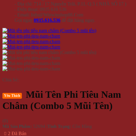
- Địa chỉ: 714 / 17 Nguyễn Trãi, P.11, Q.5 ( NHÀ SỐ 17 )
- Điện thoại: 0935 616 536
- Email: Info@Winwinshop88.Com
Gọi ngay
0935.616.536
để đặt hàng ngay.
Chia Sẻ:
Mũi Tên Phi Tiêu Nam
Yêu Thích
Châm (Combo 5 Mũi Tên)
(
0
)
Mã Sản Phẩm:
52694
|
Tình Trạng:
Còn Hàng
2 Đã Bán