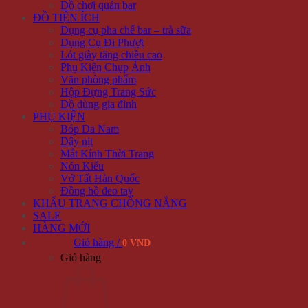
Đồ chơi quán bar
ĐỒ TIỆN ÍCH
Dụng cụ pha chế bar – trà sữa
Dụng Cụ Đi Phượt
Lót giày tăng chiều cao
Phụ Kiện Chụp Ảnh
Văn phòng phẩm
Hộp Đựng Trang Sức
Đồ dùng gia đình
PHỤ KIỆN
Bóp Da Nam
Dây nịt
Mắt Kính Thời Trang
Nón Kiểu
Vớ Tất Hàn Quốc
Đồng hồ đeo tay
KHẨU TRANG CHỐNG NẮNG
SALE
HÀNG MỚI
Giỏ hàng /
0 VNĐ
Giỏ hàng