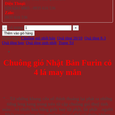
Điện Thoại:
028 6261 0065 - 0935 616 536
Zalo:
0935 616 536
Số lượng
Thêm vào giỏ hàng
Danh mục:
Chuông gió nhật bản
,
Quà tặng 20/10
,
Quà tặng 8-3
,
Quà tặng bạn
,
Quà tặng sinh nhật
,
Trang Trí
Chuông gió Nhật Bản Furin cỏ
4 lá may mắn
“…Từ những khung cửa sổ thỉnh thoảng lại phát ra những
tiếng leng keng trong trẻo từ cặp chuông gió thuỷ tinh
màu…và chiếc bùa bằng giấy bay lật phật, lật phật…người
Nhật quan niệm rằng, chuông gió có thể cải thiện không