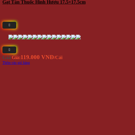
Gạt Tàn Thuốc Hình Hươu 17.5×17.5cm
119.000 VNĐ
Giá
Giá:
/Cái
Thêm vào giỏ hàng