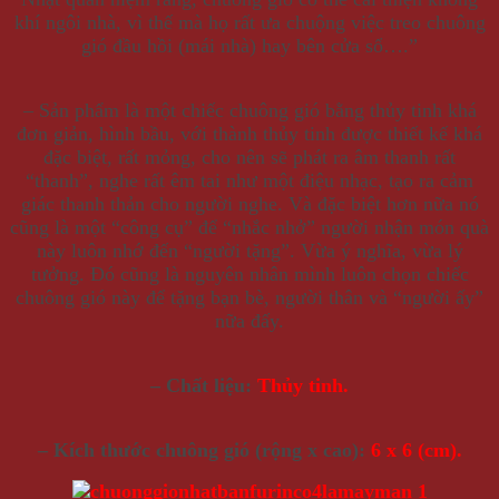
khí ngôi nhà, vì thế mà họ rất ưa chuộng việc treo chuông
gió đầu hồi (mái nhà) hay bên cửa sổ….”
– Sản phẩm là một chiếc chuông gió bằng thủy tinh khá
đơn giản, hình bầu, với thành thủy tinh được thiết kế khá
đặc biệt, rất mỏng, cho nên sẽ phát ra âm thanh rất
“thanh”, nghe rất êm tai như một điệu nhạc, tạo ra cảm
giác thanh thản cho người nghe. Và đặc biệt hơn nữa nó
cũng là một “công cụ” để “nhắc nhở” người nhận món quà
này luôn nhớ đến “người tặng”. Vừa ý nghĩa, vừa lý
tưởng. Đó cũng là nguyên nhân mình luôn chọn chiếc
chuông gió này để tặng bạn bè, người thân và “người ấy”
nữa đấy.
– Chất liệu:
Thủy tinh.
– Kích thước chuông gió (rộng x cao):
6 x 6 (cm).