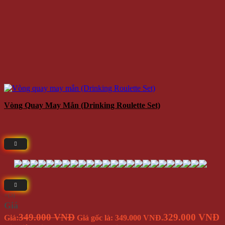
Vòng Quay May Mắn (Drinking Roulette Set)
⭐(5)
Giá
349.000 VNĐ
329.000 VNĐ
Giá:
Giá gốc là: 349.000 VNĐ.