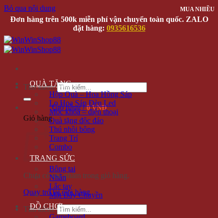
Bỏ qua nội dung
MUA NHIỀU
Đơn hàng trên 500k miễn phí vận chuyển toàn quốc. ZALO
đặt hàng:
0935616536
QUÀ TẶNG
Tìm kiếm:
Hộp Quà – Hoa Hồng Sáp
Lọ Hoa Sáp Đèn Led
Giỏ hàng /
0 VNĐ
Móc khóa – điện thoại
Giỏ hàng
Quà tặng độc đáo
Thú nhồi bông
Trang Trí
Combo
TRANG SỨC
Bông tai
Chưa có sản phẩm trong giỏ hàng.
Nhẫn
Lắc tay
Quay trở lại cửa hàng
Mặt Dây Chuyền
ĐỒ CHƠI
Tìm kiếm:
Gameboard