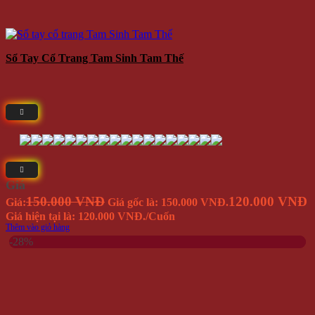
Sổ Tay Cổ Trang Tam Sinh Tam Thế
Giá
150.000 VNĐ
120.000 VNĐ
Giá:
Giá gốc là: 150.000 VNĐ.
Giá hiện tại là: 120.000 VNĐ.
/Cuốn
Thêm vào giỏ hàng
-28%