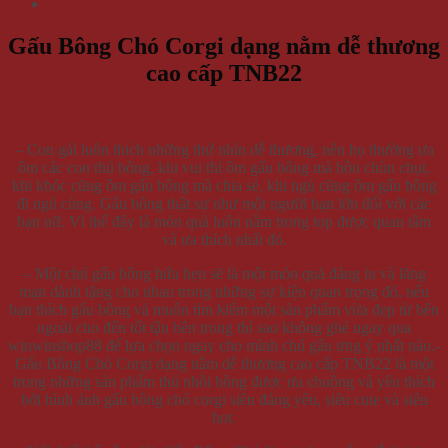
Gấu Bông Chó Corgi dạng nằm dễ thương
cao cấp TNB22
– Con gái luôn thích những thứ nhìn dễ thương, nên họ thường ưa
ôm các con thú bông, khi vui thì ôm gấu bông mà hôn chùn chụt,
khi khóc cũng ôm gấu bông mà chia sẻ, khi ngủ cũng ôm gấu bông
đi ngủ cùng. Gấu bông thật sự như một người bạn lớn đối với các
bạn nữ. Vì thế đây là món quà luôn nằm trong top được quan tâm
và ưa thích nhất đó.
– Một chú gấu bông hứa hẹn sẽ là một món quà đáng iu và lãng
mạn dành tặng cho nhau trong những sự kiện quan trọng đó, nếu
bạn thích gấu bông và muốn tìm kiếm một sản phẩm vừa đẹp từ bên
ngoài cho đến tốt tận bên trong thì sao không ghé ngay qua
winwinshop88 để lựa chọn ngay cho mình chú gấu ưng ý nhất nào.-
Gấu Bông Chó Corgi dạng nằm dễ thương cao cấp TNB22 là một
trong những sản phẩm thú nhồi bông được ưa chuộng và yêu thích
bởi hình ảnh gấu bông chó corgi siêu đáng yêu, siêu cute và siêu
hot.