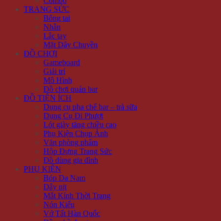
Combo
TRANG SỨC
Bông tai
Nhẫn
Lắc tay
Mặt Dây Chuyền
ĐỒ CHƠI
Gameboard
Giải trí
Mô Hình
Đồ chơi quán bar
ĐỒ TIỆN ÍCH
Dụng cụ pha chế bar – trà sữa
Dụng Cụ Đi Phượt
Lót giày tăng chiều cao
Phụ Kiện Chụp Ảnh
Văn phòng phẩm
Hộp Đựng Trang Sức
Đồ dùng gia đình
PHỤ KIỆN
Bóp Da Nam
Dây nịt
Mắt Kính Thời Trang
Nón Kiểu
Vớ Tất Hàn Quốc