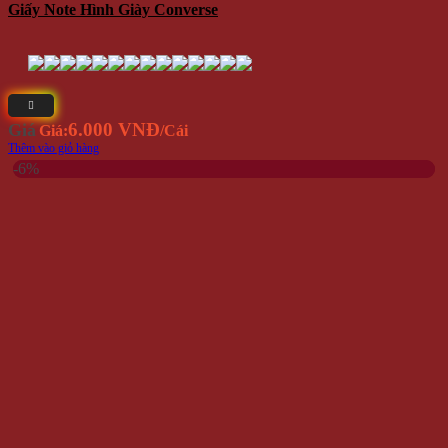
Giấy Note Hình Giày Converse
6.000 VNĐ
Giá
Giá:
/Cái
Thêm vào giỏ hàng
-6%