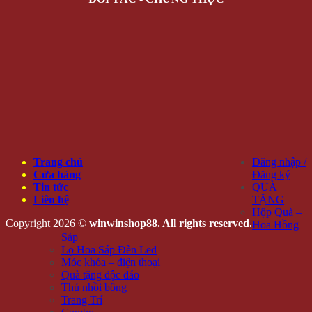
Trang chủ
Đăng nhập /
Cửa hàng
Đăng ký
Tin tức
QUÀ
Liên hệ
TẶNG
Hộp Quà –
Copyright 2026 ©
winwinshop88. All rights reserved.
Hoa Hồng
Sáp
Lọ Hoa Sáp Đèn Led
Móc khóa – điện thoại
Quà tặng độc đáo
Thú nhồi bông
Trang Trí