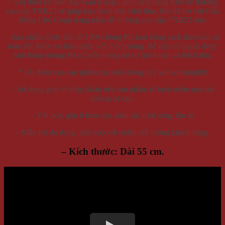
– Với thiết kế nằm dài, Gấu Bông Chó Corgi dạng nằm dễ thương
cao cấp TNB22 sẽ giúp bạn thoải mái chơi đùa, làm đủ trò với Gấu
Bông Chó Corgi dạng nằm dễ thương cao cấp TNB22 này.
– Sản phẩm được làm từ 100% bông PP, loại bông sạch đảm bảo an
toàn sức khỏe và thân thiện với môi trường. Bề mặt vỏ ngoài được
làm bằng nhung Hàn Quốc mang lại sự mềm mại và thích thú.
* Ưu điểm của sản phẩm thú nhồi bông của winwinshop88:
– Sử dụng gòn tơ nhập khẩu nên sản phẩm sẽ luôn mềm mại mà
không bị xẹp.
– Vải may gấu ít bám bụi, màu sắc tươi sáng, êm ái.
– Mẫu mã đa dạng, phù hợp với nhiều đối tượng khách hàng.
– Kích thước: Dài 55 cm
.