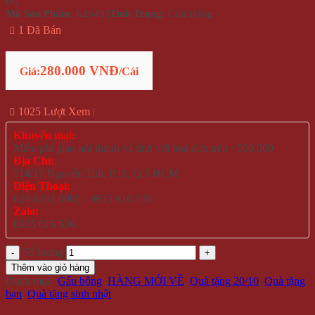
(
0
)
Mã Sản Phẩm:
62643
|
Tình Trạng:
Còn Hàng
1 Đã Bán
280.000 VNĐ
Giá:
/Cái
1025 Lượt Xem
Khuyến mại:
Miễn phí giao nội thành và tỉnh với hoá đơn trên >500.000
Địa Chỉ:
714/17 Nguyễn Trãi, P.11, Q.5 HCM
Điện Thoại:
028 6261 0065 - 0935 616 536
Zalo:
0935 616 536
Số lượng
Thêm vào giỏ hàng
Danh mục:
Gấu bông
,
HÀNG MỚI VỀ
,
Quà tặng 20/10
,
Quà tặng
bạn
,
Quà tặng sinh nhật