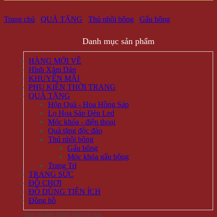
Trang chủ
/
QUÀ TẶNG
/
Thú nhồi bông
/
Gấu bông
Danh mục sản phẩm
HÀNG MỚI VỀ
Hình Xăm Dán
KHUYẾN MÃI
PHỤ KIỆN THỜI TRANG
QUÀ TẶNG
Hộp Quà - Hoa Hồng Sáp
Lọ Hoa Sáp Đèn Led
Móc khóa - điện thoại
Quà tặng độc đáo
Thú nhồi bông
Gấu bông
Móc khóa gấu bông
Trang Trí
TRANG SỨC
ĐỒ CHƠI
ĐỒ DÙNG TIỆN ÍCH
Đồng hồ
Sản phẩm đang sẵn có tại