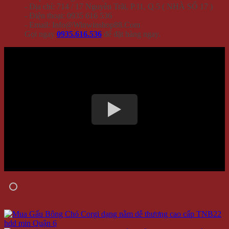
- Địa chỉ: 714 / 17 Nguyễn Trãi, P.11, Q.5 ( NHÀ SỐ 17 )
- Điện thoại: 0935 616 536
- Email: Info@Winwinshop88.Com
Gọi ngay
0935.616.536
để đặt hàng ngay.