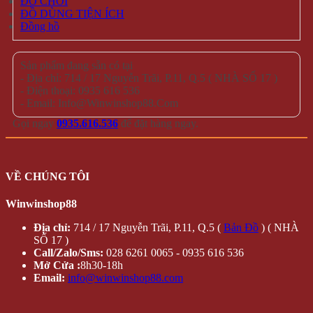
ĐỒ CHƠI
ĐỒ DÙNG TIỆN ÍCH
Đồng hồ
Sản phẩm đang sẵn có tại
- Địa chỉ: 714 / 17 Nguyễn Trãi, P.11, Q.5 ( NHÀ SỐ 17 )
- Điện thoại: 0935 616 536
- Email: Info@Winwinshop88.Com
Gọi ngay
0935.616.536
để đặt hàng ngay.
VỀ CHÚNG TÔI
Winwinshop88
Địa chỉ:
714 / 17 Nguyễn Trãi, P.11, Q.5 (
Bản Đồ
) ( NHÀ
SỐ 17 )
Call/Zalo/Sms:
028 6261 0065 - 0935 616 536
Mở Cửa :
8h30-18h
Email:
info@winwinshop88.com