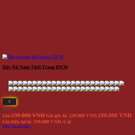
Dây Nịt Nam Thời Trang DN39
Giá
239.000 VNĐ
190.000 VNĐ
Giá:
Giá gốc là: 239.000 VNĐ.
Giá hiện tại là: 190.000 VNĐ.
/Cái
Thêm vào giỏ hàng