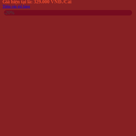
Giá hiện tại là: 329.000 VNĐ.
/Cái
Thêm vào giỏ hàng
-20%