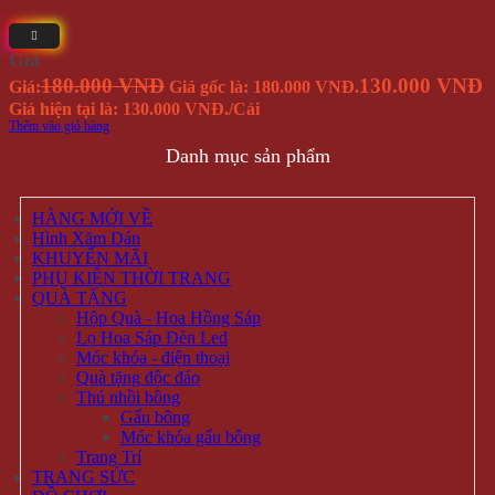
Giá
180.000 VNĐ
130.000 VNĐ
Giá:
Giá gốc là: 180.000 VNĐ.
Giá hiện tại là: 130.000 VNĐ.
/Cái
Thêm vào giỏ hàng
Danh mục sản phẩm
HÀNG MỚI VỀ
Hình Xăm Dán
KHUYẾN MÃI
PHỤ KIỆN THỜI TRANG
QUÀ TẶNG
Hộp Quà - Hoa Hồng Sáp
Lọ Hoa Sáp Đèn Led
Móc khóa - điện thoại
Quà tặng độc đáo
Thú nhồi bông
Gấu bông
Móc khóa gấu bông
Trang Trí
TRANG SỨC