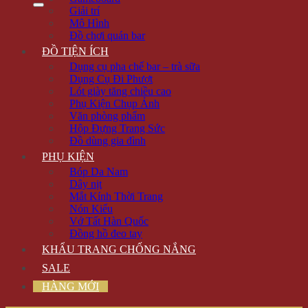
Giải trí
Mô Hình
Đồ chơi quán bar
ĐỒ TIỆN ÍCH
Dụng cụ pha chế bar – trà sữa
Dụng Cụ Đi Phượt
Lót giày tăng chiều cao
Phụ Kiện Chụp Ảnh
Văn phòng phẩm
Hộp Đựng Trang Sức
Đồ dùng gia đình
PHỤ KIỆN
Bóp Da Nam
Dây nịt
Mắt Kính Thời Trang
Nón Kiểu
Vớ Tất Hàn Quốc
Đồng hồ đeo tay
KHẨU TRANG CHỐNG NẮNG
SALE
HÀNG MỚI