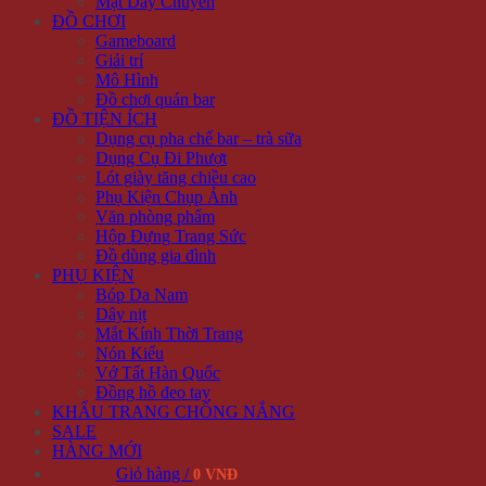
Mặt Dây Chuyền
ĐỒ CHƠI
Gameboard
Giải trí
Mô Hình
Đồ chơi quán bar
ĐỒ TIỆN ÍCH
Dụng cụ pha chế bar – trà sữa
Dụng Cụ Đi Phượt
Lót giày tăng chiều cao
Phụ Kiện Chụp Ảnh
Văn phòng phẩm
Hộp Đựng Trang Sức
Đồ dùng gia đình
PHỤ KIỆN
Bóp Da Nam
Dây nịt
Mắt Kính Thời Trang
Nón Kiểu
Vớ Tất Hàn Quốc
Đồng hồ đeo tay
KHẨU TRANG CHỐNG NẮNG
SALE
HÀNG MỚI
Giỏ hàng /
0 VNĐ