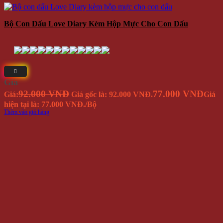
Bộ Con Dấu Love Diary Kèm Hộp Mực Cho Con Dấu
Giá
92.000 VNĐ
77.000 VNĐ
Giá:
Giá gốc là: 92.000 VNĐ.
Giá
hiện tại là: 77.000 VNĐ.
/Bộ
Thêm vào giỏ hàng