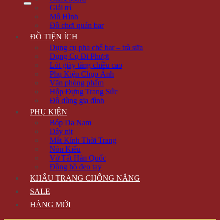
Giải trí
Mô Hình
Đồ chơi quán bar
ĐỒ TIỆN ÍCH
Dụng cụ pha chế bar – trà sữa
Dụng Cụ Đi Phượt
Lót giày tăng chiều cao
Phụ Kiện Chụp Ảnh
Văn phòng phẩm
Hộp Đựng Trang Sức
Đồ dùng gia đình
PHỤ KIỆN
Bóp Da Nam
Dây nịt
Mắt Kính Thời Trang
Nón Kiểu
Vớ Tất Hàn Quốc
Đồng hồ đeo tay
KHẨU TRANG CHỐNG NẮNG
SALE
HÀNG MỚI