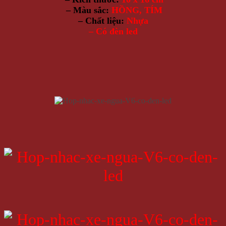
– Màu sắc:
HỒNG, TÍM
– Chất liệu:
Nhựa
– Có đèn led