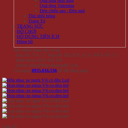
Quà tặng sinh nhật
Quà tặng Valentine
Đèn chiếu sao - Đèn ngủ
Thú nhồi bông
Trang Trí
TRANG SỨC
ĐỒ CHƠI
ĐỒ DÙNG TIỆN ÍCH
Đồng hồ
Sản phẩm đang sẵn có tại
- Địa chỉ: 714 / 17 Nguyễn Trãi, P.11, Q.5 ( NHÀ SỐ 17 )
- Điện thoại: 0935 616 536
- Email: Info@Winwinshop88.Com
Gọi ngay
0935.616.536
để đặt hàng ngay.
Chia Sẻ: