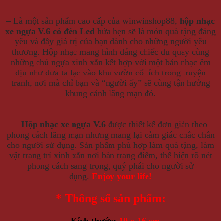
– Là một sản phẩm cao cấp của winwinshop88,
hộp nhạc
xe ngựa V.6 có đèn Led
hứa hẹn sẽ là món quà tặng đáng
yêu và đầy giá trị của bạn dành cho những người yêu
thương. Hộp nhạc mang hình dáng chiếc đu quay cùng
những chú ngựa xinh xắn kết hợp với một bản nhạc êm
dịu như đưa ta lạc vào khu vườn cổ tích trong truyện
tranh, nơi mà chỉ bạn và “người ấy” sẽ cùng tận hưởng
khung cảnh lãng mạn đó.
–
Hộp nhạc xe ngựa V.6
được thiết kế đơn giản theo
phong cách lãng mạn nhưng mang lại cảm giác chắc chắn
cho người sử dụng. Sản phẩm phù hợp làm quà tặng, làm
vật trang trí xinh xắn nơi bàn trang điểm, thể hiện rõ nét
phong cách sang trọng, quý phái cho người sử
dụng.
Enjoy your life!
* Thông số sản phẩm:
– Kích thước:
10 x 16 cm