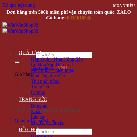
Bỏ qua nội dung
MUA NHIỀU
MUA NHIỀU
Đơn hàng trên 500k miễn phí vận chuyển toàn quốc. ZALO
đặt hàng:
0935616536
QUÀ TẶNG
Tìm kiếm:
Hộp Quà – Hoa Hồng Sáp
Lọ Hoa Sáp Đèn Led
Giỏ hàng /
0 VNĐ
Móc khóa – điện thoại
Giỏ hàng
Quà tặng độc đáo
Thú nhồi bông
Trang Trí
Combo
TRANG SỨC
Bông tai
Chưa có sản phẩm trong giỏ hàng.
Nhẫn
Lắc tay
Quay trở lại cửa hàng
Mặt Dây Chuyền
ĐỒ CHƠI
Tìm kiếm:
Gameboard