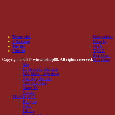
Trang chủ
Đăng nhập /
Cửa hàng
Đăng ký
Tin tức
QUÀ
Liên hệ
TẶNG
Hộp Quà –
Copyright 2026 ©
winwinshop88. All rights reserved.
Hoa Hồng
Sáp
Lọ Hoa Sáp Đèn Led
Móc khóa – điện thoại
Quà tặng độc đáo
Thú nhồi bông
Trang Trí
Combo
TRANG SỨC
Bông tai
Nhẫn
Lắc tay