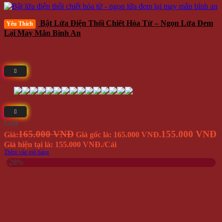
Bật Lửa Điện Thổi Chiết Hỏa Từ – Ngọn Lửa Đem
Yêu Thích
Lại May Mắn Bình An
Giá
165.000 VNĐ
155.000 VNĐ
Giá:
Giá gốc là: 165.000 VNĐ.
Giá hiện tại là: 155.000 VNĐ.
/Cái
Thêm vào giỏ hàng
-28%