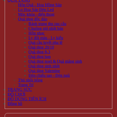
QUÀ TẶNG
Hộp Quà - Hoa Hồng Sáp
Lọ Hoa Sáp Đèn Led
Móc khóa - điện thoại
Quà tặng độc đáo
Bánh trung thu rau câu
Chuông gió nhật bản
Hộp nhạc
Ly đổi màu - Ly kiểu
Quả cầu tuyết pha lê
Quà tặng 20/10
Quà tặng 8-3
Quà tặng bạn
Quà tặng noel & Quà giáng sinh
Quà tặng sinh nhật
Quà tặng Valentine
Đèn chiếu sao - Đèn ngủ
Thú nhồi bông
Trang Trí
TRANG SỨC
ĐỒ CHƠI
ĐỒ DÙNG TIỆN ÍCH
Đồng hồ