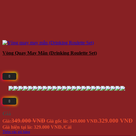
Vòng Quay May Mắn (Drinking Roulette Set)
⭐(5)
Giá
349.000 VNĐ
329.000 VNĐ
Giá:
Giá gốc là: 349.000 VNĐ.
Giá hiện tại là: 329.000 VNĐ.
/Cái
Thêm vào giỏ hàng