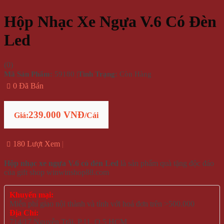
Hộp Nhạc Xe Ngựa V.6 Có Đèn
Led
(
0
)
Mã Sản Phẩm:
59180
|
Tình Trạng:
Còn Hàng
0 Đã Bán
239.000 VNĐ
Giá:
/Cái
180 Lượt Xem
Hộp nhạc xe ngựa V.6 có đèn Led
là sản phẩm quà tặng độc đáo
của gift shop winwinshop88.com
Khuyến mại:
Miễn phí giao nội thành và tỉnh với hoá đơn trên >500.000
Địa Chỉ:
714/17 Nguyễn Trãi, P.11, Q.5 HCM