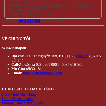
Sản phẩm đang sẵn có tại
- Địa chỉ: 714 / 17 Nguyễn Trãi, P.11, Q.5 ( NHÀ SỐ 17 )
- Điện thoại: 0935 616 536
- Email: Info@Winwinshop88.Com
Gọi ngay
0935.616.536
để đặt hàng ngay.
VỀ CHÚNG TÔI
Winwinshop88
Địa chỉ:
714 / 17 Nguyễn Trãi, P.11, Q.5 (
Bản Đồ
) ( NHÀ
SỐ 17 )
Call/Zalo/Sms:
028 6261 0065 - 0935 616 536
Mở Cửa :
8h30-18h
Email:
info@winwinshop88.com
CHÍNH SÁCH KHÁCH HÀNG
Cách Thức Mua Hàng
Hình thức thanh toán
Phương Thức Vận Chuyển