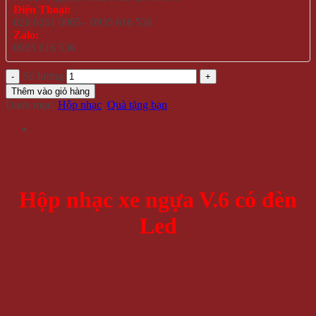
Điện Thoại:
028 6261 0065 - 0935 616 536
Zalo:
0935 616 536
Số lượng
Thêm vào giỏ hàng
Danh mục:
Hộp nhạc
,
Quà tặng bạn
Hộp nhạc xe ngựa V.6 có đèn
Led