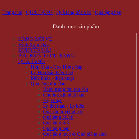
Trang chủ
/
QUÀ TẶNG
/
Quà tặng độc đáo
/
Quà tặng bạn
Danh mục sản phẩm
HÀNG MỚI VỀ
Hình Xăm Dán
KHUYẾN MÃI
PHỤ KIỆN THỜI TRANG
QUÀ TẶNG
Hộp Quà - Hoa Hồng Sáp
Lọ Hoa Sáp Đèn Led
Móc khóa - điện thoại
Quà tặng độc đáo
Bánh trung thu rau câu
Chuông gió nhật bản
Hộp nhạc
Ly đổi màu - Ly kiểu
Quả cầu tuyết pha lê
Quà tặng 20/10
Quà tặng 8-3
Quà tặng bạn
Quà tặng noel & Quà giáng sinh