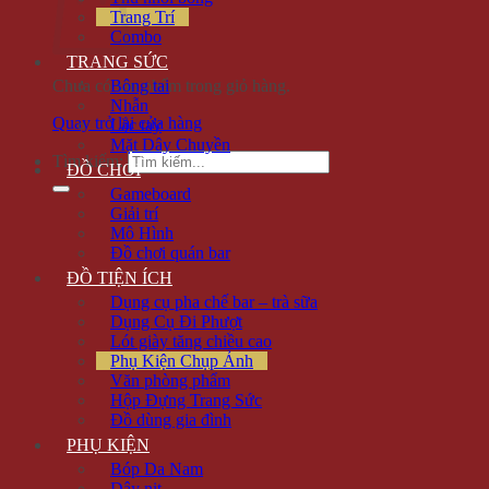
Trang Trí
Combo
TRANG SỨC
Chưa có sản phẩm trong giỏ hàng.
Bông tai
Nhẫn
Quay trở lại cửa hàng
Lắc tay
Mặt Dây Chuyền
Tìm kiếm:
ĐỒ CHƠI
Gameboard
Giải trí
Mô Hình
Đồ chơi quán bar
ĐỒ TIỆN ÍCH
Dụng cụ pha chế bar – trà sữa
Dụng Cụ Đi Phượt
Lót giày tăng chiều cao
Phụ Kiện Chụp Ảnh
Văn phòng phẩm
Hộp Đựng Trang Sức
Đồ dùng gia đình
PHỤ KIỆN
Bóp Da Nam
Dây nịt