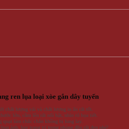
ang ren lụa loại xòe gắn dây tuyến
ới chất lượng vải và chất lượng in ấn rất tốt.
hước lớn, cầm lên rất nổi bật, nhìn rõ họa tiết.
 quạt làm chắc chắn không bị lung lay.
hụp ảnh, hay trang trí trong phòng đều rất đẹp nhé!