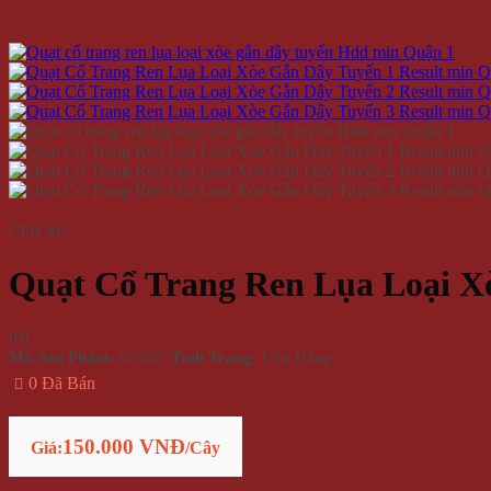
Chia Sẻ:
Quạt Cổ Trang Ren Lụa Loại X
(
0
)
Mã Sản Phẩm:
62586
|
Tình Trạng:
Còn Hàng
0 Đã Bán
150.000 VNĐ
Giá:
/Cây