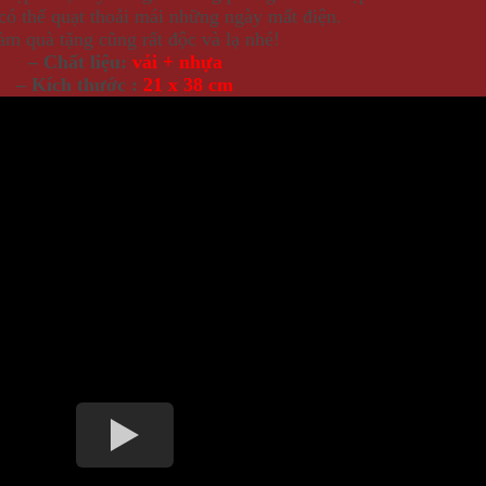
có thể quạt thoải mái những ngày mất điện.
àm quà tặng cũng rất độc và lạ nhé!
– Chất liệu:
vải + nhựa
– Kích thước :
21 x 38 cm