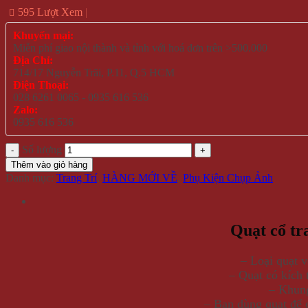
595 Lượt Xem
Khuyến mại:
Miễn phí giao nội thành và tỉnh với hoá đơn trên >500.000
Địa Chỉ:
714/17 Nguyễn Trãi, P.11, Q.5 HCM
Điện Thoại:
028 6261 0065 - 0935 616 536
Zalo:
0935 616 536
Số lượng
Thêm vào giỏ hàng
Danh mục:
Trang Trí
,
HÀNG MỚI VỀ
,
Phụ Kiện Chụp Ảnh
Quạt cổ tr
– Loại quạt v
– Quạt có kích t
– Khung
– Bạn dùng quạt để c