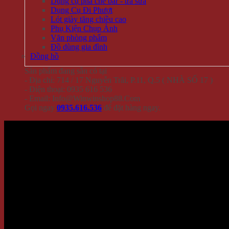
Dụng cụ pha chế bar - trà sữa
Dụng Cụ Đi Phượt
Lót giày tăng chiều cao
Phụ Kiện Chụp Ảnh
Văn phòng phẩm
Đồ dùng gia đình
Đồng hồ
Sản phẩm đang sẵn có tại
- Địa chỉ: 714 / 17 Nguyễn Trãi, P.11, Q.5 ( NHÀ SỐ 17 )
- Điện thoại: 0935 616 536
- Email: Info@Winwinshop88.Com
Gọi ngay
0935.616.536
để đặt hàng ngay.