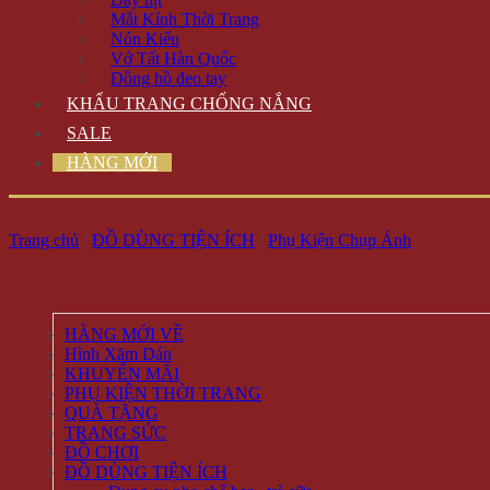
Mắt Kính Thời Trang
Nón Kiểu
Vớ Tất Hàn Quốc
Đồng hồ đeo tay
KHẨU TRANG CHỐNG NẮNG
SALE
HÀNG MỚI
Trang chủ
/
ĐỒ DÙNG TIỆN ÍCH
/
Phụ Kiện Chụp Ảnh
HÀNG MỚI VỀ
Hình Xăm Dán
KHUYẾN MÃI
PHỤ KIỆN THỜI TRANG
QUÀ TẶNG
TRANG SỨC
ĐỒ CHƠI
ĐỒ DÙNG TIỆN ÍCH