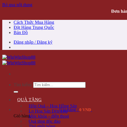
Bỏ qua nội dung
Đơn hàn
Cách Thức Mua Hàng
Đặt Hàng Trung Quốc
Bản Đồ
Đăng nhập / Đăng ký
Tìm kiếm:
QUÀ TẶNG
Hộp Quà – Hoa Hồng Sáp
Giỏ hàng /
0 VNĐ
Lọ Hoa Sáp Đèn Led
Giỏ hàng
Móc khóa – điện thoại
Quà tặng độc đáo
Thú nhồi bông