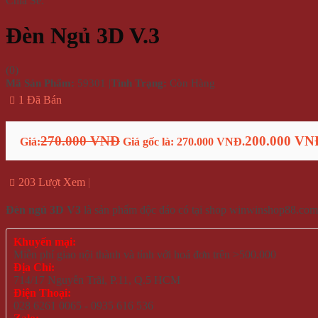
Chia Sẻ:
Đèn Ngủ 3D V.3
(
0
)
Mã Sản Phẩm:
59301
|
Tình Trạng:
Còn Hàng
1 Đã Bán
270.000 VNĐ
200.000 VN
Giá:
Giá gốc là: 270.000 VNĐ.
203 Lượt Xem
Đèn ngủ 3D V3
là sản phẩm độc đáo có tại shop winwinshop88.com
Khuyến mại:
Miễn phí giao nội thành và tỉnh với hoá đơn trên >500.000
Địa Chỉ:
714/17 Nguyễn Trãi, P.11, Q.5 HCM
Điện Thoại:
028 6261 0065 - 0935 616 536