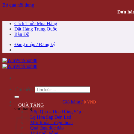
Bỏ qua nội dung
Đơn hàn
Cách Thức Mua Hàng
Đặt Hàng Trung Quốc
Bản Đồ
Đăng nhập / Đăng ký
Tìm kiếm:
Giỏ hàng /
0 VNĐ
QUÀ TẶNG
Giỏ hàng
Hộp Quà – Hoa Hồng Sáp
Lọ Hoa Sáp Đèn Led
Móc khóa – điện thoại
Quà tặng độc đáo
Thú nhồi bông