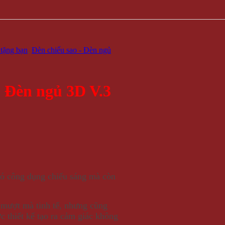
tặng bạn
,
Đèn chiếu sao - Đèn ngủ
Đèn ngủ 3D V.3
có công dụng chiếu sáng mà còn
n mượt mà tinh tế, nhưng cũng
c thiết kế tạo ra cảm giác không