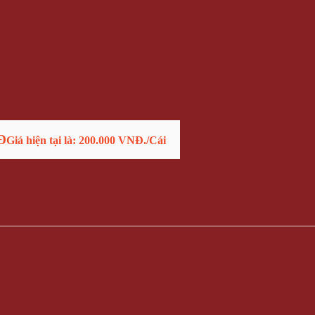
Đ
Giá hiện tại là: 200.000 VNĐ.
/Cái