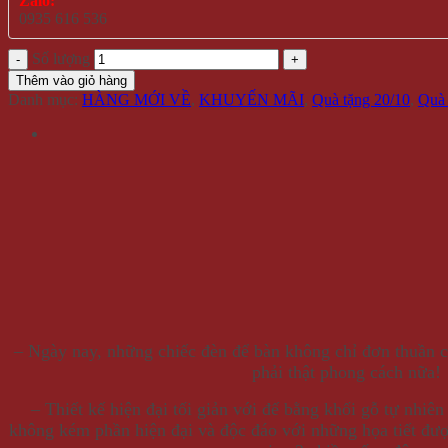
Zalo:
0935 616 536
Số lượng
Thêm vào giỏ hàng
Danh mục:
HÀNG MỚI VỀ
,
KHUYẾN MÃI
,
Quà tặng 20/10
,
Quà 
– Ngày nay, những chiếc đèn để bàn không chỉ đơn thuần 
phải thật phong cách nữa!
– Thiết kế hiện đại tối giản với đế bằng khối gỗ tự nhiê
không kém phần hiện đại và độc đáo với những họa tiết đượ