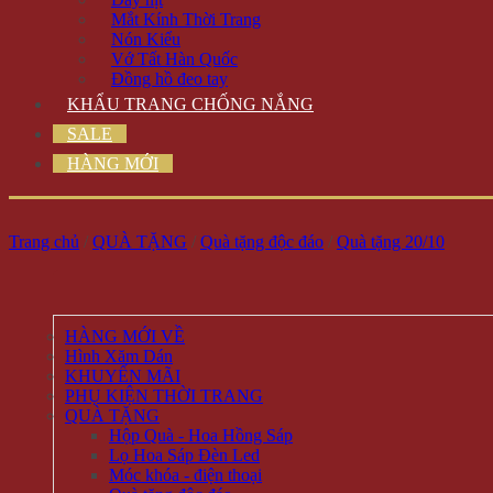
Mắt Kính Thời Trang
Nón Kiểu
Vớ Tất Hàn Quốc
Đồng hồ đeo tay
KHẨU TRANG CHỐNG NẮNG
SALE
HÀNG MỚI
Trang chủ
/
QUÀ TẶNG
/
Quà tặng độc đáo
/
Quà tặng 20/10
HÀNG MỚI VỀ
Hình Xăm Dán
KHUYẾN MÃI
PHỤ KIỆN THỜI TRANG
QUÀ TẶNG
Hộp Quà - Hoa Hồng Sáp
Lọ Hoa Sáp Đèn Led
Móc khóa - điện thoại