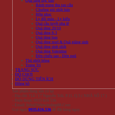
Quà tặng độc đáo
Bánh trung thu rau câu
Chuông gió nhật bản
Hộp nhạc
Ly đổi màu - Ly kiểu
Quả cầu tuyết pha lê
Quà tặng 20/10
Quà tặng 8-3
Quà tặng bạn
Quà tặng noel & Quà giáng sinh
Quà tặng sinh nhật
Quà tặng Valentine
Đèn chiếu sao - Đèn ngủ
Thú nhồi bông
Trang Trí
TRANG SỨC
ĐỒ CHƠI
ĐỒ DÙNG TIỆN ÍCH
Đồng hồ
Sản phẩm đang sẵn có tại
- Địa chỉ: 714 / 17 Nguyễn Trãi, P.11, Q.5 ( NHÀ SỐ 17 )
- Điện thoại: 0935 616 536
- Email: Info@Winwinshop88.Com
Gọi ngay
0935.616.536
để đặt hàng ngay.