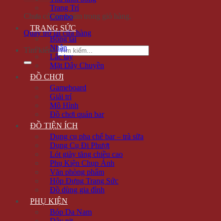
Trang Trí
Chưa có sản phẩm trong giỏ hàng.
Combo
TRANG SỨC
Quay trở lại cửa hàng
Bông tai
Nhẫn
Tìm kiếm:
Lắc tay
Mặt Dây Chuyền
ĐỒ CHƠI
Gameboard
Giải trí
Mô Hình
Đồ chơi quán bar
ĐỒ TIỆN ÍCH
Dụng cụ pha chế bar – trà sữa
Dụng Cụ Đi Phượt
Lót giày tăng chiều cao
Phụ Kiện Chụp Ảnh
Văn phòng phẩm
Hộp Đựng Trang Sức
Đồ dùng gia đình
PHỤ KIỆN
Bóp Da Nam
Dây nịt