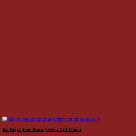
Rổ Bếp Chiên Nhúng Điện-Vợt Chiên