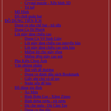
Crystal puzzle - Xếp hình 3D
Trí tuệ
Mô Hình
Đồ chơi quán bar
ĐỒ DÙNG TIỆN ÍCH
Dụng cụ pha chế bar - trà sữa
Dụng Cụ Đi Phượt
Lót giày tăng chiều cao
Dụng Cụ Vệ Sinh Giày
Lót giày tăng chiều cao nguyên bàn
Lót giày tăng chiều cao nửa bàn
Miếng lót cho giày rộng
Miếng đệm giày cao gót
Phụ Kiện Chụp Ảnh
Văn phòng phẩm
Bút viết dễ thương
Dụng cụ đánh dấu sách Bookmark
Giấy ghi chú và sổ tay
Ngăn xếp để bàn
Đồ dùng gia đình
Áo Mưa
Bình Bơm Gas - Xăng Zippo
Bình đựng rượu - rót rượu
Dù che mưa - Dù Cầm Tay
Dụng cụ thu dây