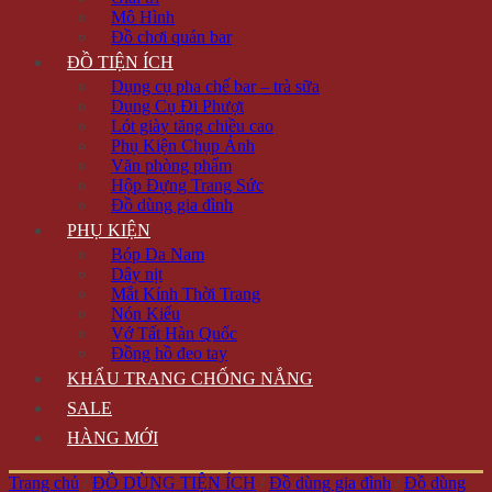
Mô Hình
Đồ chơi quán bar
ĐỒ TIỆN ÍCH
Dụng cụ pha chế bar – trà sữa
Dụng Cụ Đi Phượt
Lót giày tăng chiều cao
Phụ Kiện Chụp Ảnh
Văn phòng phẩm
Hộp Đựng Trang Sức
Đồ dùng gia đình
PHỤ KIỆN
Bóp Da Nam
Dây nịt
Mắt Kính Thời Trang
Nón Kiểu
Vớ Tất Hàn Quốc
Đồng hồ đeo tay
KHẨU TRANG CHỐNG NẮNG
SALE
HÀNG MỚI
Trang chủ
/
ĐỒ DÙNG TIỆN ÍCH
/
Đồ dùng gia đình
/
Đồ dùng