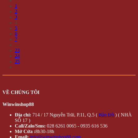
1
2
3
4
5
6
7
…
23
24
25
VỀ CHÚNG TÔI
Winwinshop88
Địa chỉ:
714 / 17 Nguyễn Trãi, P.11, Q.5 (
Bản Đồ
) ( NHÀ
SỐ 17 )
Call/Zalo/Sms:
028 6261 0065 - 0935 616 536
Mở Cửa :
8h30-18h
Email:
info@winwinshop88.com