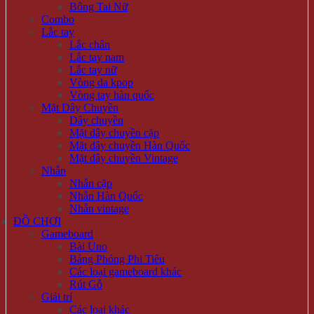
Bông Tai Nữ
Combo
Lắc tay
Lắc chân
Lắc tay nam
Lắc tay nữ
Vòng da kpop
Vòng tay hàn quốc
Mặt Dây Chuyền
Dây chuyền
Mặt dây chuyền cặp
Mặt dây chuyền Hàn Quốc
Mặt dây chuyền Vintage
Nhẫn
Nhẫn cặp
Nhẫn Hàn Quốc
Nhẫn vintage
ĐỒ CHƠI
Gameboard
Bài Uno
Bảng Phóng Phi Tiêu
Các loại gameboard khác
Rút Gỗ
Giải trí
Các loại khác