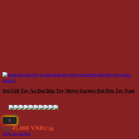
Đai Giữ Tay Áo Đai Bắp Tay Sleeve Garters Đai Đeo Tay Nam
45.000 VNĐ
Giá
/Cặp
Thêm vào giỏ hàng