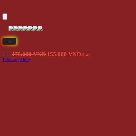
⭐(5)
Giá
Giá
175.000 VNĐ
155.000 VNĐ
Giá
/Cái
gốc
hiện
Thêm vào giỏ hàng
là:
tại
175.000
là:
VNĐ.
155.000
VNĐ.