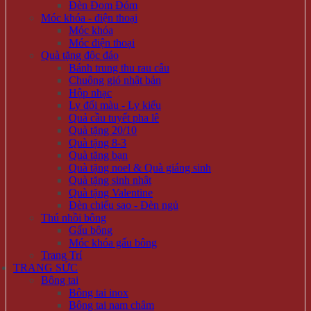
Đèn Đom Đóm
Móc khóa - điện thoại
Móc khóa
Móc điện thoại
Quà tặng độc đáo
Bánh trung thu rau câu
Chuông gió nhật bản
Hộp nhạc
Ly đổi màu - Ly kiểu
Quả cầu tuyết pha lê
Quà tặng 20/10
Quà tặng 8-3
Quà tặng bạn
Quà tặng noel & Quà giáng sinh
Quà tặng sinh nhật
Quà tặng Valentine
Đèn chiếu sao - Đèn ngủ
Thú nhồi bông
Gấu bông
Móc khóa gấu bông
Trang Trí
TRANG SỨC
Bông tai
Bông tai inox
Bông tai nam châm