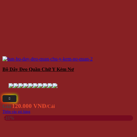
Bộ Dây Đeo Quần Chữ Y Kèm Nơ
120.000 VNĐ
Giá
/Cái
Thêm vào giỏ hàng
-11%