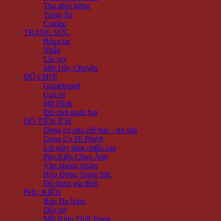
Thú nhồi bông
Trang Trí
Combo
TRANG SỨC
Bông tai
Nhẫn
Lắc tay
Mặt Dây Chuyền
ĐỒ CHƠI
Gameboard
Giải trí
Mô Hình
Đồ chơi quán bar
ĐỒ TIỆN ÍCH
Dụng cụ pha chế bar – trà sữa
Dụng Cụ Đi Phượt
Lót giày tăng chiều cao
Phụ Kiện Chụp Ảnh
Văn phòng phẩm
Hộp Đựng Trang Sức
Đồ dùng gia đình
PHỤ KIỆN
Bóp Da Nam
Dây nịt
Mắt Kính Thời Trang