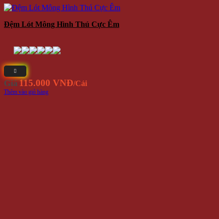
Đệm Lót Mông Hình Thú Cực Êm
115.000 VNĐ
Giá
/Cái
Thêm vào giỏ hàng