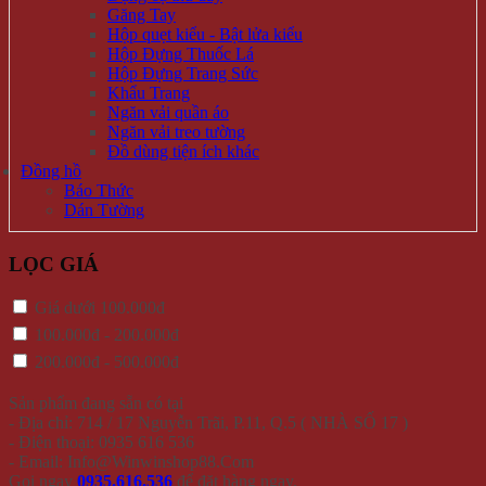
Găng Tay
Hộp quẹt kiểu - Bật lửa kiểu
Hộp Đựng Thuốc Lá
Hộp Đựng Trang Sức
Khẩu Trang
Ngăn vải quần áo
Ngăn vải treo tường
Đồ dùng tiện ích khác
Đồng hồ
Báo Thức
Dán Tường
LỌC GIÁ
Giá dưới 100.000đ
100.000đ - 200.000đ
200.000đ - 500.000đ
Sản phẩm đang sẵn có tại
- Địa chỉ: 714 / 17 Nguyễn Trãi, P.11, Q.5 ( NHÀ SỐ 17 )
- Điện thoại: 0935 616 536
- Email: Info@Winwinshop88.Com
Gọi ngay
0935.616.536
để đặt hàng ngay.