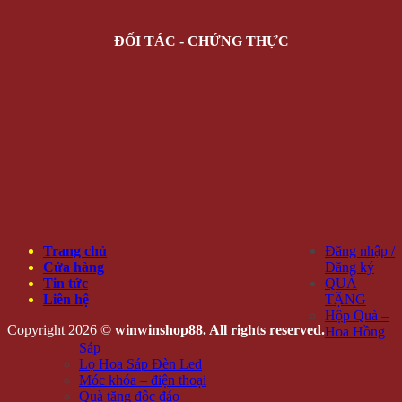
ĐỐI TÁC - CHỨNG THỰC
Trang chủ
Đăng nhập /
Cửa hàng
Đăng ký
Tin tức
QUÀ
Liên hệ
TẶNG
Hộp Quà –
Copyright 2026 ©
winwinshop88. All rights reserved.
Hoa Hồng
Sáp
Lọ Hoa Sáp Đèn Led
Móc khóa – điện thoại
Quà tặng độc đáo