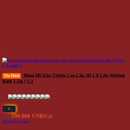
Đồng Hồ Dán Tường Cao Cấp 3D Cỡ Lớn (đường
Yêu Thích
Kính 1,5m ) V.3
290.000 VNĐ
Giá
/Cái
Thêm vào giỏ hàng