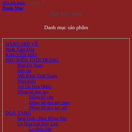
tiện ích khác
/
Trang 4
Danh Mục
Danh mục sản phẩm
HÀNG MỚI VỀ
Hình Xăm Dán
KHUYẾN MÃI
PHỤ KIỆN THỜI TRANG
Bóp Da Nam
Dây nịt
Mắt Kính Thời Trang
Nón Kiểu
Vớ Tất Hàn Quốc
Đồng hồ đeo tay
Đồng hồ cặp
Đồng hồ đeo tay nam
Đồng hồ đeo tay nữ
QUÀ TẶNG
Hộp Quà - Hoa Hồng Sáp
Lọ Hoa Sáp Đèn Led
Lọ Hoa Sáp