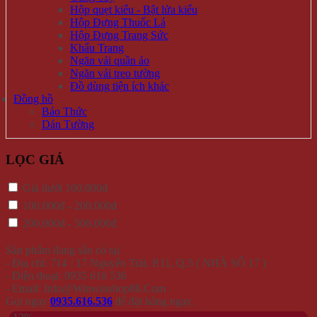
Hộp quẹt kiểu - Bật lửa kiểu
Hộp Đựng Thuốc Lá
Hộp Đựng Trang Sức
Khẩu Trang
Ngăn vải quần áo
Ngăn vải treo tường
Đồ dùng tiện ích khác
Đồng hồ
Báo Thức
Dán Tường
LỌC GIÁ
Giá dưới 100.000đ
100.000đ - 200.000đ
200.000đ - 500.000đ
Sản phẩm đang sẵn có tại
- Địa chỉ: 714 / 17 Nguyễn Trãi, P.11, Q.5 ( NHÀ SỐ 17 )
- Điện thoại: 0935 616 536
- Email: Info@Winwinshop88.Com
Gọi ngay
0935.616.536
để đặt hàng ngay.