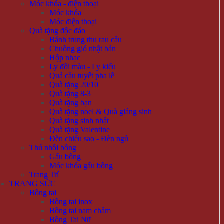
Móc khóa - điện thoại
Móc khóa
Móc điện thoại
Quà tặng độc đáo
Bánh trung thu rau câu
Chuông gió nhật bản
Hộp nhạc
Ly đổi màu - Ly kiểu
Quả cầu tuyết pha lê
Quà tặng 20/10
Quà tặng 8-3
Quà tặng bạn
Quà tặng noel & Quà giáng sinh
Quà tặng sinh nhật
Quà tặng Valentine
Đèn chiếu sao - Đèn ngủ
Thú nhồi bông
Gấu bông
Móc khóa gấu bông
Trang Trí
TRANG SỨC
Bông tai
Bông tai inox
Bông tai nam châm
Bông Tai Nữ