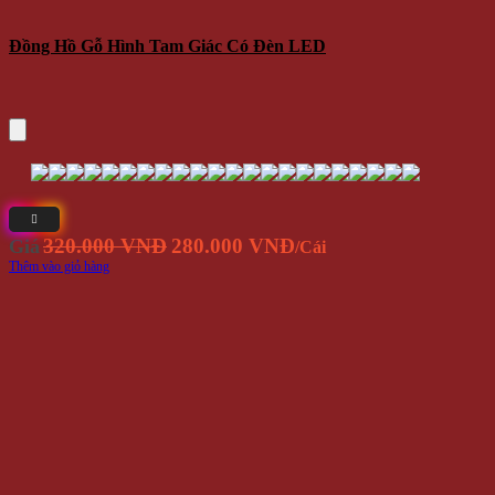
Đồng Hồ Gỗ Hình Tam Giác Có Đèn LED
Giá
Giá
320.000 VNĐ
280.000 VNĐ
Giá
/Cái
gốc
hiện
Thêm vào giỏ hàng
là:
tại
320.000
là:
VNĐ.
280.000
VNĐ.