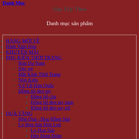
Danh Mục
Danh mục sản phẩm
HÀNG MỚI VỀ
Hình Xăm Dán
KHUYẾN MÃI
PHỤ KIỆN THỜI TRANG
Bóp Da Nam
Dây nịt
Mắt Kính Thời Trang
Nón Kiểu
Vớ Tất Hàn Quốc
Đồng hồ đeo tay
Đồng hồ cặp
Đồng hồ đeo tay nam
Đồng hồ đeo tay nữ
QUÀ TẶNG
Hộp Quà - Hoa Hồng Sáp
Lọ Hoa Sáp Đèn Led
Lọ Hoa Sáp
Đèn Đom Đóm