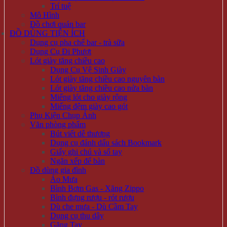
Trí tuệ
Mô Hình
Đồ chơi quán bar
ĐỒ DÙNG TIỆN ÍCH
Dụng cụ pha chế bar - trà sữa
Dụng Cụ Đi Phượt
Lót giày tăng chiều cao
Dụng Cụ Vệ Sinh Giày
Lót giày tăng chiều cao nguyên bàn
Lót giày tăng chiều cao nửa bàn
Miếng lót cho giày rộng
Miếng đệm giày cao gót
Phụ Kiện Chụp Ảnh
Văn phòng phẩm
Bút viết dễ thương
Dụng cụ đánh dấu sách Bookmark
Giấy ghi chú và sổ tay
Ngăn xếp để bàn
Đồ dùng gia đình
Áo Mưa
Bình Bơm Gas - Xăng Zippo
Bình đựng rượu - rót rượu
Dù che mưa - Dù Cầm Tay
Dụng cụ thu dây
Găng Tay