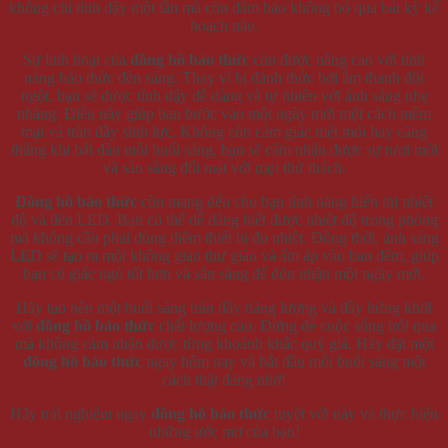
không chỉ tỉnh dậy một lần mà còn đảm bảo không bỏ qua bất kỳ kế
hoạch nào.
Sự linh hoạt của
đồng hồ báo thức
còn được nâng cao với tính
năng báo thức đèn sáng. Thay vì bị đánh thức bởi âm thanh đột
ngột, bạn sẽ được tỉnh dậy dễ dàng và tự nhiên với ánh sáng nhẹ
nhàng. Điều này giúp bạn bước vào một ngày mới một cách mềm
mại và tràn đầy sinh lực. Không còn cảm giác mệt mỏi hay căng
thẳng khi bắt đầu mỗi buổi sáng, bạn sẽ cảm nhận được sự tươi mới
và sẵn sàng đối mặt với mọi thử thách.
Đồng hồ báo thức
còn mang đến cho bạn tính năng hiển thị nhiệt
độ và đèn LED. Bạn có thể dễ dàng biết được nhiệt độ trong phòng
mà không cần phải dùng thêm thiết bị đo nhiệt. Đồng thời, ánh sáng
LED sẽ tạo ra một không gian thư giãn và ấm áp vào ban đêm, giúp
bạn có giấc ngủ tốt hơn và sẵn sàng để đón nhận một ngày mới.
Hãy tạo nên một buổi sáng tràn đầy năng lượng và đầy hứng khởi
với
đồng hồ báo thức
chất lượng cao. Đừng để cuộc sống trôi qua
mà không cảm nhận được từng khoảnh khắc quý giá. Hãy đặt một
đồng hồ báo thức
ngay hôm nay và bắt đầu mỗi buổi sáng một
cách thật đáng nhớ!
Hãy trải nghiệm ngay
đồng hồ báo thức
tuyệt vời này và thực hiện
những ước mơ của bạn!