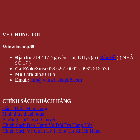
VỀ CHÚNG TÔI
Winwinshop88
Địa chỉ:
714 / 17 Nguyễn Trãi, P.11, Q.5 (
Bản Đồ
) ( NHÀ
SỐ 17 )
Call/Zalo/Sms:
028 6261 0065 - 0935 616 536
Mở Cửa :
8h30-18h
Email:
info@winwinshop88.com
CHÍNH SÁCH KHÁCH HÀNG
Cách Thức Mua Hàng
Hình thức thanh toán
Phương Thức Vận Chuyển
Chính Sách Bảo Hành Và Đổi Trả Hàng Hóa
Chính Sách Về Quản Lý Thông Tin Khách Hàng