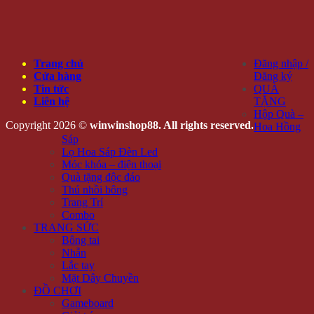
Trang chủ
Đăng nhập /
Cửa hàng
Đăng ký
Tin tức
QUÀ
Liên hệ
TẶNG
Hộp Quà –
Copyright 2026 ©
winwinshop88. All rights reserved.
Hoa Hồng
Sáp
Lọ Hoa Sáp Đèn Led
Móc khóa – điện thoại
Quà tặng độc đáo
Thú nhồi bông
Trang Trí
Combo
TRANG SỨC
Bông tai
Nhẫn
Lắc tay
Mặt Dây Chuyền
ĐỒ CHƠI
Gameboard