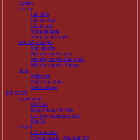
Combo
Lắc tay
Lắc chân
Lắc tay nam
Lắc tay nữ
Vòng da kpop
Vòng tay hàn quốc
Mặt Dây Chuyền
Dây chuyền
Mặt dây chuyền cặp
Mặt dây chuyền Hàn Quốc
Mặt dây chuyền Vintage
Nhẫn
Nhẫn cặp
Nhẫn Hàn Quốc
Nhẫn vintage
ĐỒ CHƠI
Gameboard
Bài Uno
Bảng Phóng Phi Tiêu
Các loại gameboard khác
Rút Gỗ
Giải trí
Các loại khác
Crystal puzzle - Xếp hình 3D