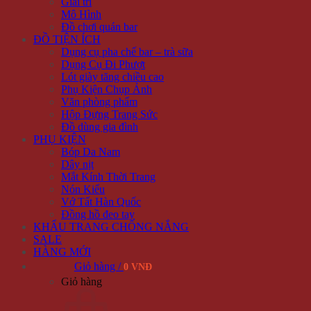
Giải trí
Mô Hình
Đồ chơi quán bar
ĐỒ TIỆN ÍCH
Dụng cụ pha chế bar – trà sữa
Dụng Cụ Đi Phượt
Lót giày tăng chiều cao
Phụ Kiện Chụp Ảnh
Văn phòng phẩm
Hộp Đựng Trang Sức
Đồ dùng gia đình
PHỤ KIỆN
Bóp Da Nam
Dây nịt
Mắt Kính Thời Trang
Nón Kiểu
Vớ Tất Hàn Quốc
Đồng hồ đeo tay
KHẨU TRANG CHỐNG NẮNG
SALE
HÀNG MỚI
Giỏ hàng /
0 VNĐ
Giỏ hàng