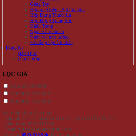
Găng Tay
Hộp quẹt kiểu - Bật lửa kiểu
Hộp Đựng Thuốc Lá
Hộp Đựng Trang Sức
Khẩu Trang
Ngăn vải quần áo
Ngăn vải treo tường
Đồ dùng tiện ích khác
Đồng hồ
Báo Thức
Dán Tường
LỌC GIÁ
Giá dưới 100.000đ
100.000đ - 200.000đ
200.000đ - 500.000đ
Sản phẩm đang sẵn có tại
- Địa chỉ: 714 / 17 Nguyễn Trãi, P.11, Q.5 ( NHÀ SỐ 17 )
- Điện thoại: 0935 616 536
- Email: Info@Winwinshop88.Com
Gọi ngay
0935.616.536
để đặt hàng ngay.