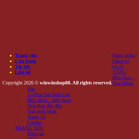
Trang chủ
Đăng nhập /
Cửa hàng
Đăng ký
Tin tức
QUÀ
Liên hệ
TẶNG
Hộp Quà –
Copyright 2026 ©
winwinshop88. All rights reserved.
Hoa Hồng
Sáp
Lọ Hoa Sáp Đèn Led
Móc khóa – điện thoại
Quà tặng độc đáo
Thú nhồi bông
Trang Trí
Combo
TRANG SỨC
Bông tai