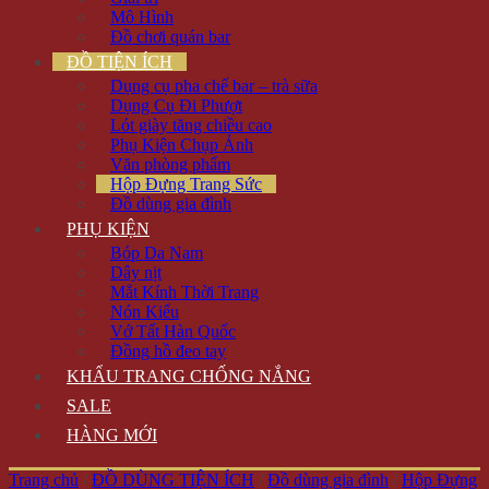
Mô Hình
Đồ chơi quán bar
ĐỒ TIỆN ÍCH
Dụng cụ pha chế bar – trà sữa
Dụng Cụ Đi Phượt
Lót giày tăng chiều cao
Phụ Kiện Chụp Ảnh
Văn phòng phẩm
Hộp Đựng Trang Sức
Đồ dùng gia đình
PHỤ KIỆN
Bóp Da Nam
Dây nịt
Mắt Kính Thời Trang
Nón Kiểu
Vớ Tất Hàn Quốc
Đồng hồ đeo tay
KHẨU TRANG CHỐNG NẮNG
SALE
HÀNG MỚI
Trang chủ
/
ĐỒ DÙNG TIỆN ÍCH
/
Đồ dùng gia đình
/
Hộp Đựng