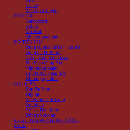
Nhẫn
Lắc tay
Mặt Dây Chuyền
ĐỒ CHƠI
Gameboard
Giải trí
Mô Hình
Đồ chơi quán bar
ĐỒ TIỆN ÍCH
Dụng cụ pha chế bar – trà sữa
Dụng Cụ Đi Phượt
Lót giày tăng chiều cao
Phụ Kiện Chụp Ảnh
Văn phòng phẩm
Hộp Đựng Trang Sức
Đồ dùng gia đình
PHỤ KIỆN
Bóp Da Nam
Dây nịt
Mắt Kính Thời Trang
Nón Kiểu
Vớ Tất Hàn Quốc
Đồng hồ đeo tay
KHẨU TRANG CHỐNG NẮNG
SALE