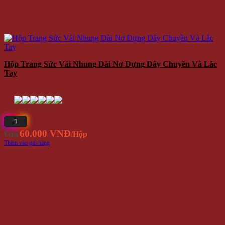
Hộp Trang Sức Vải Nhung Dài Nơ Đựng Dây Chuyền Và Lắc
Tay
60.000 VNĐ
Giá
/Hộp
Thêm vào giỏ hàng