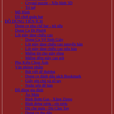
Crystal puzzle - Xếp hình 3D
Trí tuệ
Mô Hình
Đồ chơi quán bar
ĐỒ DÙNG TIỆN ÍCH
Dụng cụ pha chế bar - trà sữa
Dụng Cụ Đi Phượt
Lót giày tăng chiều cao
Dụng Cụ Vệ Sinh Giày
Lót giày tăng chiều cao nguyên bàn
Lót giày tăng chiều cao nửa bàn
Miếng lót cho giày rộng
Miếng đệm giày cao gót
Phụ Kiện Chụp Ảnh
Văn phòng phẩm
Bút viết dễ thương
Dụng cụ đánh dấu sách Bookmark
Giấy ghi chú và sổ tay
Ngăn xếp để bàn
Đồ dùng gia đình
Áo Mưa
Bình Bơm Gas - Xăng Zippo
Bình đựng rượu - rót rượu
Dù che mưa - Dù Cầm Tay
Dụng cụ thu dây