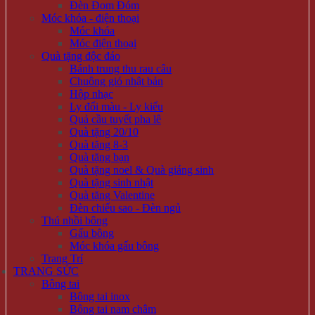
Đèn Đom Đóm
Móc khóa - điện thoại
Móc khóa
Móc điện thoại
Quà tặng độc đáo
Bánh trung thu rau câu
Chuông gió nhật bản
Hộp nhạc
Ly đổi màu - Ly kiểu
Quả cầu tuyết pha lê
Quà tặng 20/10
Quà tặng 8-3
Quà tặng bạn
Quà tặng noel & Quà giáng sinh
Quà tặng sinh nhật
Quà tặng Valentine
Đèn chiếu sao - Đèn ngủ
Thú nhồi bông
Gấu bông
Móc khóa gấu bông
Trang Trí
TRANG SỨC
Bông tai
Bông tai inox
Bông tai nam châm