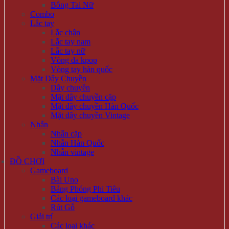
Bông Tai Nữ
Combo
Lắc tay
Lắc chân
Lắc tay nam
Lắc tay nữ
Vòng da kpop
Vòng tay hàn quốc
Mặt Dây Chuyền
Dây chuyền
Mặt dây chuyền cặp
Mặt dây chuyền Hàn Quốc
Mặt dây chuyền Vintage
Nhẫn
Nhẫn cặp
Nhẫn Hàn Quốc
Nhẫn vintage
ĐỒ CHƠI
Gameboard
Bài Uno
Bảng Phóng Phi Tiêu
Các loại gameboard khác
Rút Gỗ
Giải trí
Các loại khác