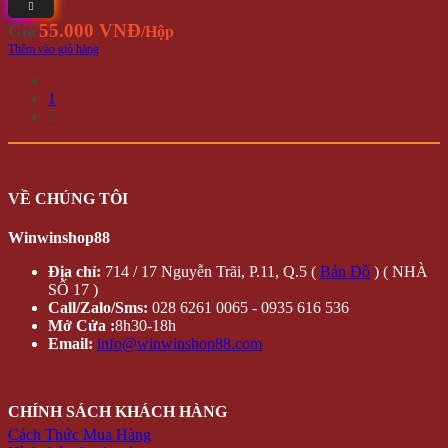
55.000 VNĐ
Giá
/Hộp
Thêm vào giỏ hàng
1
2
VỀ CHÚNG TÔI
Winwinshop88
Địa chỉ:
714 / 17 Nguyễn Trãi, P.11, Q.5 (
Bản Đồ
) ( NHÀ
SỐ 17 )
Call/Zalo/Sms:
028 6261 0065 - 0935 616 536
Mở Cửa :
8h30-18h
Email:
info@winwinshop88.com
CHÍNH SÁCH KHÁCH HÀNG
Cách Thức Mua Hàng