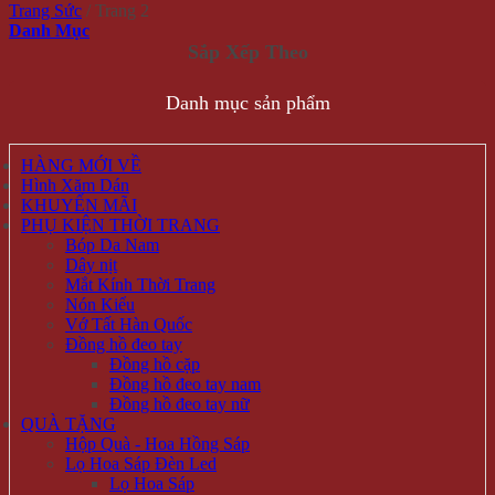
Trang Sức
/
Trang 2
Danh Mục
Danh mục sản phẩm
HÀNG MỚI VỀ
Hình Xăm Dán
KHUYẾN MÃI
PHỤ KIỆN THỜI TRANG
Bóp Da Nam
Dây nịt
Mắt Kính Thời Trang
Nón Kiểu
Vớ Tất Hàn Quốc
Đồng hồ đeo tay
Đồng hồ cặp
Đồng hồ đeo tay nam
Đồng hồ đeo tay nữ
QUÀ TẶNG
Hộp Quà - Hoa Hồng Sáp
Lọ Hoa Sáp Đèn Led
Lọ Hoa Sáp