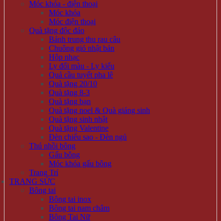
Móc khóa - điện thoại
Móc khóa
Móc điện thoại
Quà tặng độc đáo
Bánh trung thu rau câu
Chuông gió nhật bản
Hộp nhạc
Ly đổi màu - Ly kiểu
Quả cầu tuyết pha lê
Quà tặng 20/10
Quà tặng 8-3
Quà tặng bạn
Quà tặng noel & Quà giáng sinh
Quà tặng sinh nhật
Quà tặng Valentine
Đèn chiếu sao - Đèn ngủ
Thú nhồi bông
Gấu bông
Móc khóa gấu bông
Trang Trí
TRANG SỨC
Bông tai
Bông tai inox
Bông tai nam châm
Bông Tai Nữ