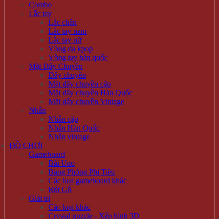
Combo
Lắc tay
Lắc chân
Lắc tay nam
Lắc tay nữ
Vòng da kpop
Vòng tay hàn quốc
Mặt Dây Chuyền
Dây chuyền
Mặt dây chuyền cặp
Mặt dây chuyền Hàn Quốc
Mặt dây chuyền Vintage
Nhẫn
Nhẫn cặp
Nhẫn Hàn Quốc
Nhẫn vintage
ĐỒ CHƠI
Gameboard
Bài Uno
Bảng Phóng Phi Tiêu
Các loại gameboard khác
Rút Gỗ
Giải trí
Các loại khác
Crystal puzzle - Xếp hình 3D