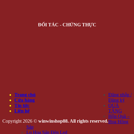
ĐỐI TÁC - CHỨNG THỰC
Trang chủ
Đăng nhập /
Cửa hàng
Đăng ký
Tin tức
QUÀ
Liên hệ
TẶNG
Hộp Quà –
Copyright 2026 ©
winwinshop88. All rights reserved.
Hoa Hồng
Sáp
Lọ Hoa Sáp Đèn Led