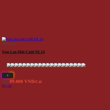
Hết hàng
Nón Len Mặt Cười NL14
89.000 VNĐ
Giá
/Cái
Đọc tiếp