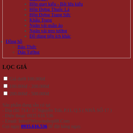
Hộp quẹt kiểu - Bật lửa kiểu
Hộp Đựng Thuốc Lá
Hộp Đựng Trang Sức
Khẩu Trang
Ngăn vải quần áo
Ngăn vải treo tường
Đồ dùng tiện ích khác
Đồng hồ
Báo Thức
Dán Tường
LỌC GIÁ
Giá dưới 100.000đ
100.000đ - 200.000đ
200.000đ - 500.000đ
Sản phẩm đang sẵn có tại
- Địa chỉ: 714 / 17 Nguyễn Trãi, P.11, Q.5 ( NHÀ SỐ 17 )
- Điện thoại: 0935 616 536
- Email: Info@Winwinshop88.Com
Gọi ngay
0935.616.536
để đặt hàng ngay.