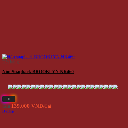
Hết hàng
Nón Snapback BROOKLYN NK460
139.000 VNĐ
Giá
/Cái
Đọc tiếp