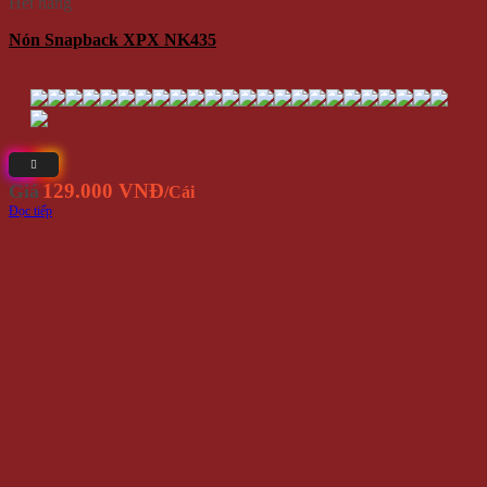
Hết hàng
Nón Snapback XPX NK435
129.000 VNĐ
Giá
/Cái
Đọc tiếp