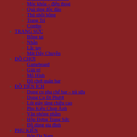
Móc khóa – điện thoại
Quà tặng độc đáo
Thú nhồi bông
Trang Trí
Combo
TRANG SỨC
Bông tai
Nhẫn
Lắc tay
Mặt Dây Chuyền
ĐỒ CHƠI
Gameboard
Giải trí
Mô Hình
Đồ chơi quán bar
ĐỒ TIỆN ÍCH
Dụng cụ pha chế bar – trà sữa
Dụng Cụ Đi Phượt
Lót giày tăng chiều cao
Phụ Kiện Chụp Ảnh
Văn phòng phẩm
Hộp Đựng Trang Sức
Đồ dùng gia đình
PHỤ KIỆN
Bóp Da Nam