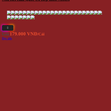
179.000 VNĐ
Giá
/Cái
Đọc tiếp