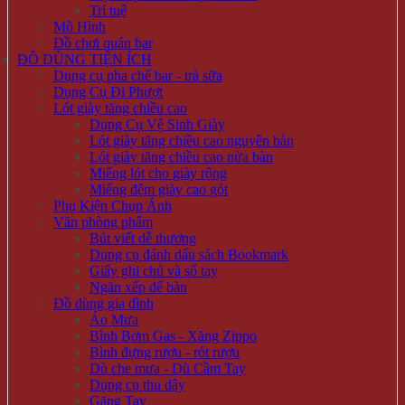
Trí tuệ
Mô Hình
Đồ chơi quán bar
ĐỒ DÙNG TIỆN ÍCH
Dụng cụ pha chế bar - trà sữa
Dụng Cụ Đi Phượt
Lót giày tăng chiều cao
Dụng Cụ Vệ Sinh Giày
Lót giày tăng chiều cao nguyên bàn
Lót giày tăng chiều cao nửa bàn
Miếng lót cho giày rộng
Miếng đệm giày cao gót
Phụ Kiện Chụp Ảnh
Văn phòng phẩm
Bút viết dễ thương
Dụng cụ đánh dấu sách Bookmark
Giấy ghi chú và sổ tay
Ngăn xếp để bàn
Đồ dùng gia đình
Áo Mưa
Bình Bơm Gas - Xăng Zippo
Bình đựng rượu - rót rượu
Dù che mưa - Dù Cầm Tay
Dụng cụ thu dây
Găng Tay