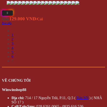
129.000 VNĐ
Giá
/Cái
Đọc tiếp
1
2
3
4
5
6
7
VỀ CHÚNG TÔI
Winwinshop88
Địa chỉ:
714 / 17 Nguyễn Trãi, P.11, Q.5 (
Bản Đồ
) ( NHÀ
SỐ 17 )
Call/Zalo/Sms:
028 6261 0065 - 0935 616 536