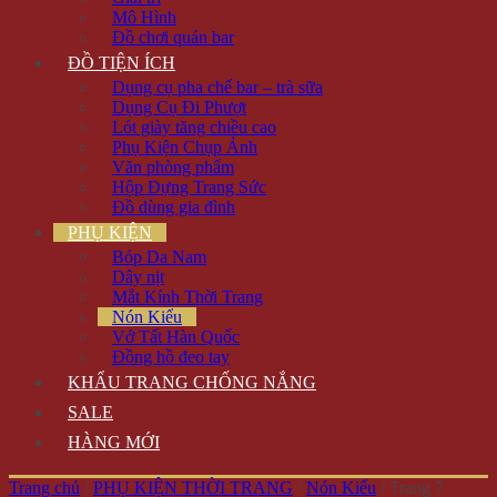
Mô Hình
Đồ chơi quán bar
ĐỒ TIỆN ÍCH
Dụng cụ pha chế bar – trà sữa
Dụng Cụ Đi Phượt
Lót giày tăng chiều cao
Phụ Kiện Chụp Ảnh
Văn phòng phẩm
Hộp Đựng Trang Sức
Đồ dùng gia đình
PHỤ KIỆN
Bóp Da Nam
Dây nịt
Mắt Kính Thời Trang
Nón Kiểu
Vớ Tất Hàn Quốc
Đồng hồ đeo tay
KHẨU TRANG CHỐNG NẮNG
SALE
HÀNG MỚI
Trang chủ
/
PHỤ KIỆN THỜI TRANG
/
Nón Kiểu
/
Trang 7