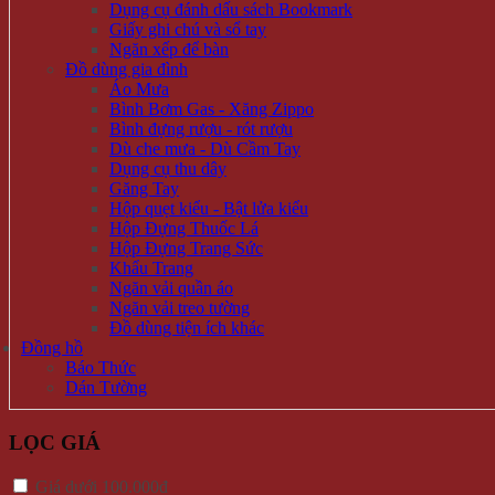
Dụng cụ đánh dấu sách Bookmark
Giấy ghi chú và sổ tay
Ngăn xếp để bàn
Đồ dùng gia đình
Áo Mưa
Bình Bơm Gas - Xăng Zippo
Bình đựng rượu - rót rượu
Dù che mưa - Dù Cầm Tay
Dụng cụ thu dây
Găng Tay
Hộp quẹt kiểu - Bật lửa kiểu
Hộp Đựng Thuốc Lá
Hộp Đựng Trang Sức
Khẩu Trang
Ngăn vải quần áo
Ngăn vải treo tường
Đồ dùng tiện ích khác
Đồng hồ
Báo Thức
Dán Tường
LỌC GIÁ
Giá dưới 100.000đ