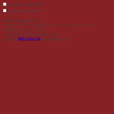
100.000đ - 200.000đ
200.000đ - 500.000đ
Sản phẩm đang sẵn có tại
- Địa chỉ: 714 / 17 Nguyễn Trãi, P.11, Q.5 ( NHÀ SỐ 17 )
- Điện thoại: 0935 616 536
- Email: Info@Winwinshop88.Com
Gọi ngay
0935.616.536
để đặt hàng ngay.