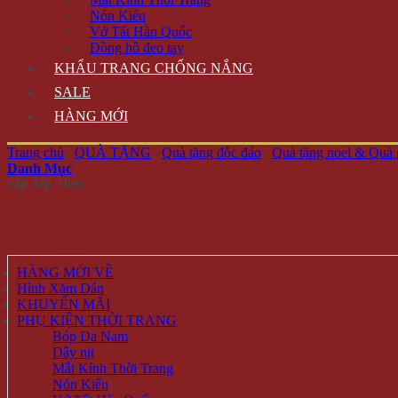
Nón Kiểu
Vớ Tất Hàn Quốc
Đồng hồ đeo tay
KHẨU TRANG CHỐNG NẮNG
SALE
HÀNG MỚI
Trang chủ
/
QUÀ TẶNG
/
Quà tặng độc đáo
/
Quà tặng noel & Quà 
Danh Mục
HÀNG MỚI VỀ
Hình Xăm Dán
KHUYẾN MÃI
PHỤ KIỆN THỜI TRANG
Bóp Da Nam
Dây nịt
Mắt Kính Thời Trang
Nón Kiểu