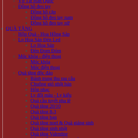
Vớ Tất Hàn Quốc
Đồng hồ đeo tay
Đồng hồ cặp
Đồng hồ đeo tay nam
Đồng hồ đeo tay nữ
QUÀ TẶNG
Hộp Quà - Hoa Hồng Sáp
Lọ Hoa Sáp Đèn Led
Lọ Hoa Sáp
Đèn Đom Đóm
Móc khóa - điện thoại
Móc khóa
Móc điện thoại
Quà tặng độc đáo
Bánh trung thu rau câu
Chuông gió nhật bản
Hộp nhạc
Ly đổi màu - Ly kiểu
Quả cầu tuyết pha lê
Quà tặng 20/10
Quà tặng 8-3
Quà tặng bạn
Quà tặng noel & Quà giáng sinh
Quà tặng sinh nhật
Quà tặng Valentine