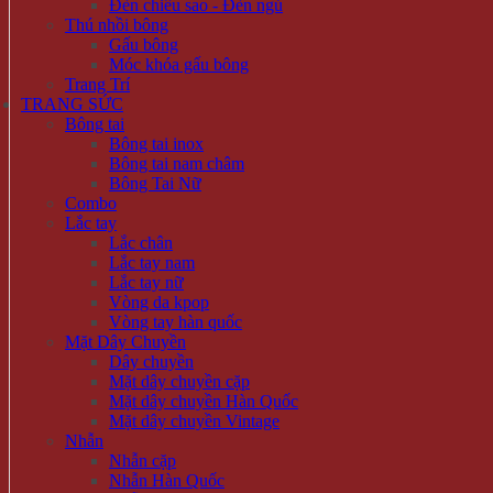
Đèn chiếu sao - Đèn ngủ
Thú nhồi bông
Gấu bông
Móc khóa gấu bông
Trang Trí
TRANG SỨC
Bông tai
Bông tai inox
Bông tai nam châm
Bông Tai Nữ
Combo
Lắc tay
Lắc chân
Lắc tay nam
Lắc tay nữ
Vòng da kpop
Vòng tay hàn quốc
Mặt Dây Chuyền
Dây chuyền
Mặt dây chuyền cặp
Mặt dây chuyền Hàn Quốc
Mặt dây chuyền Vintage
Nhẫn
Nhẫn cặp
Nhẫn Hàn Quốc