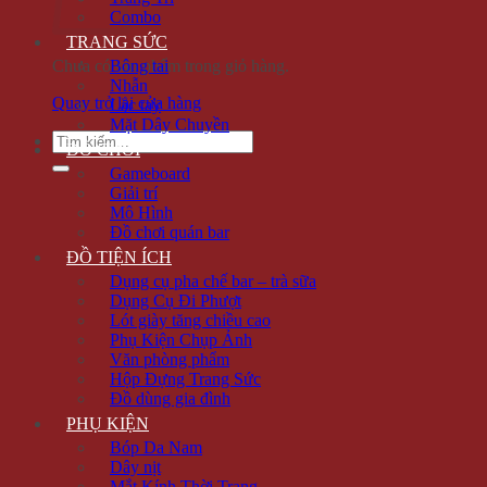
Combo
TRANG SỨC
Chưa có sản phẩm trong giỏ hàng.
Bông tai
Nhẫn
Quay trở lại cửa hàng
Lắc tay
Mặt Dây Chuyền
Tìm
ĐỒ CHƠI
kiếm:
Gameboard
Giải trí
Mô Hình
Đồ chơi quán bar
ĐỒ TIỆN ÍCH
Dụng cụ pha chế bar – trà sữa
Dụng Cụ Đi Phượt
Lót giày tăng chiều cao
Phụ Kiện Chụp Ảnh
Văn phòng phẩm
Hộp Đựng Trang Sức
Đồ dùng gia đình
PHỤ KIỆN
Bóp Da Nam
Dây nịt
Mắt Kính Thời Trang