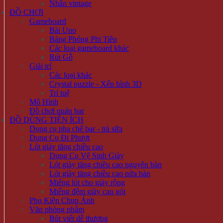
Nhẫn vintage
ĐỒ CHƠI
Gameboard
Bài Uno
Bảng Phóng Phi Tiêu
Các loại gameboard khác
Rút Gỗ
Giải trí
Các loại khác
Crystal puzzle - Xếp hình 3D
Trí tuệ
Mô Hình
Đồ chơi quán bar
ĐỒ DÙNG TIỆN ÍCH
Dụng cụ pha chế bar - trà sữa
Dụng Cụ Đi Phượt
Lót giày tăng chiều cao
Dụng Cụ Vệ Sinh Giày
Lót giày tăng chiều cao nguyên bàn
Lót giày tăng chiều cao nửa bàn
Miếng lót cho giày rộng
Miếng đệm giày cao gót
Phụ Kiện Chụp Ảnh
Văn phòng phẩm
Bút viết dễ thương