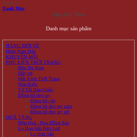
Trang 3
Danh Mục
Danh mục sản phẩm
HÀNG MỚI VỀ
Hình Xăm Dán
KHUYẾN MÃI
PHỤ KIỆN THỜI TRANG
Bóp Da Nam
Dây nịt
Mắt Kính Thời Trang
Nón Kiểu
Vớ Tất Hàn Quốc
Đồng hồ đeo tay
Đồng hồ cặp
Đồng hồ đeo tay nam
Đồng hồ đeo tay nữ
QUÀ TẶNG
Hộp Quà - Hoa Hồng Sáp
Lọ Hoa Sáp Đèn Led
Lọ Hoa Sáp