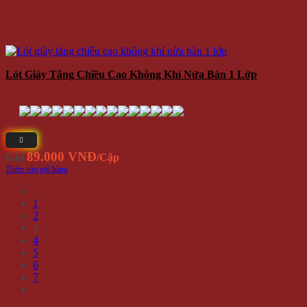
Lót Giày Tăng Chiều Cao Không Khí Nửa Bàn 1 Lớp
89.000 VNĐ
Giá
/Cặp
Thêm vào giỏ hàng
1
2
3
4
5
6
7