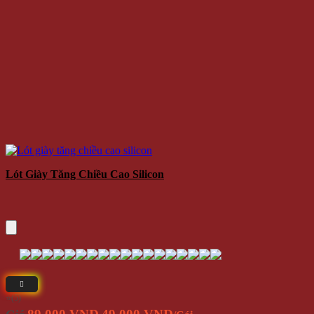
Lót Giày Tăng Chiều Cao Silicon
⭐(5)
Giá
Giá