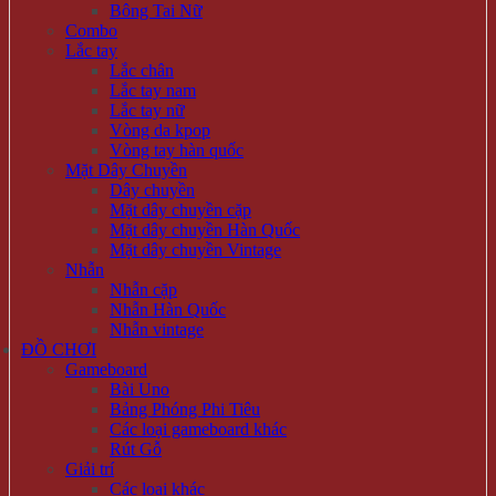
Bông Tai Nữ
Combo
Lắc tay
Lắc chân
Lắc tay nam
Lắc tay nữ
Vòng da kpop
Vòng tay hàn quốc
Mặt Dây Chuyền
Dây chuyền
Mặt dây chuyền cặp
Mặt dây chuyền Hàn Quốc
Mặt dây chuyền Vintage
Nhẫn
Nhẫn cặp
Nhẫn Hàn Quốc
Nhẫn vintage
ĐỒ CHƠI
Gameboard
Bài Uno
Bảng Phóng Phi Tiêu
Các loại gameboard khác
Rút Gỗ
Giải trí
Các loại khác