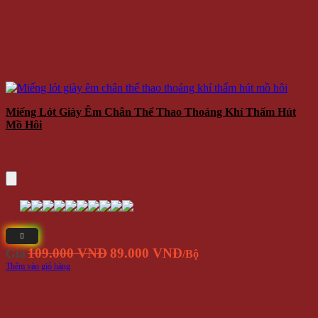
Miếng Lót Giày Êm Chân Thể Thao Thoáng Khí Thấm Hút
Mồ Hôi
Giá
Giá
109.000 VNĐ
89.000 VNĐ
Giá
/Bộ
gốc
hiện
Thêm vào giỏ hàng
là:
tại
109.000
là:
VNĐ.
89.000
VNĐ.