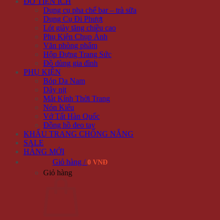
ĐỒ TIỆN ÍCH
Dụng cụ pha chế bar – trà sữa
Dụng Cụ Đi Phượt
Lót giày tăng chiều cao
Phụ Kiện Chụp Ảnh
Văn phòng phẩm
Hộp Đựng Trang Sức
Đồ dùng gia đình
PHỤ KIỆN
Bóp Da Nam
Dây nịt
Mắt Kính Thời Trang
Nón Kiểu
Vớ Tất Hàn Quốc
Đồng hồ đeo tay
KHẨU TRANG CHỐNG NẮNG
SALE
HÀNG MỚI
Giỏ hàng /
0 VNĐ
Giỏ hàng