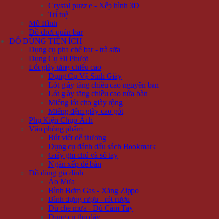
Crystal puzzle - Xếp hình 3D
Trí tuệ
Mô Hình
Đồ chơi quán bar
ĐỒ DÙNG TIỆN ÍCH
Dụng cụ pha chế bar - trà sữa
Dụng Cụ Đi Phượt
Lót giày tăng chiều cao
Dụng Cụ Vệ Sinh Giày
Lót giày tăng chiều cao nguyên bàn
Lót giày tăng chiều cao nửa bàn
Miếng lót cho giày rộng
Miếng đệm giày cao gót
Phụ Kiện Chụp Ảnh
Văn phòng phẩm
Bút viết dễ thương
Dụng cụ đánh dấu sách Bookmark
Giấy ghi chú và sổ tay
Ngăn xếp để bàn
Đồ dùng gia đình
Áo Mưa
Bình Bơm Gas - Xăng Zippo
Bình đựng rượu - rót rượu
Dù che mưa - Dù Cầm Tay
Dụng cụ thu dây