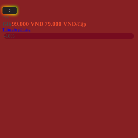
⭐(5)
Giá
Giá
99.000 VNĐ
79.000 VNĐ
Giá
/Cặp
gốc
hiện
Thêm vào giỏ hàng
là:
tại
-18%
99.000
là:
VNĐ.
79.000
VNĐ.