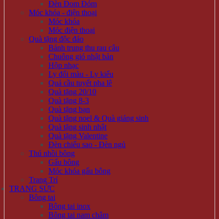
Đèn Đom Đóm
Móc khóa - điện thoại
Móc khóa
Móc điện thoại
Quà tặng độc đáo
Bánh trung thu rau câu
Chuông gió nhật bản
Hộp nhạc
Ly đổi màu - Ly kiểu
Quả cầu tuyết pha lê
Quà tặng 20/10
Quà tặng 8-3
Quà tặng bạn
Quà tặng noel & Quà giáng sinh
Quà tặng sinh nhật
Quà tặng Valentine
Đèn chiếu sao - Đèn ngủ
Thú nhồi bông
Gấu bông
Móc khóa gấu bông
Trang Trí
TRANG SỨC
Bông tai
Bông tai inox
Bông tai nam châm