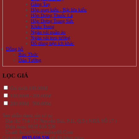
Găng Tay
Hộp quẹt kiểu - Bật lửa kiểu
Hộp Đựng Thuốc Lá
Hộp Đựng Trang Sức
Khẩu Trang
Ngăn vải quần áo
Ngăn vải treo tường
Đồ dùng tiện ích khác
Đồng hồ
Báo Thức
Dán Tường
LỌC GIÁ
Giá dưới 100.000đ
100.000đ - 200.000đ
200.000đ - 500.000đ
Sản phẩm đang sẵn có tại
- Địa chỉ: 714 / 17 Nguyễn Trãi, P.11, Q.5 ( NHÀ SỐ 17 )
- Điện thoại: 0935 616 536
- Email: Info@Winwinshop88.Com
Gọi ngay
0935.616.536
để đặt hàng ngay.