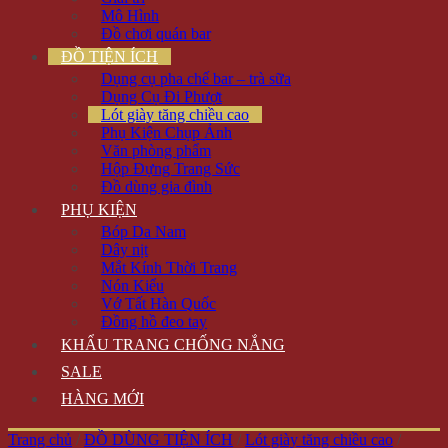
Mô Hình
Đồ chơi quán bar
ĐỒ TIỆN ÍCH
Dụng cụ pha chế bar – trà sữa
Dụng Cụ Đi Phượt
Lót giày tăng chiều cao
Phụ Kiện Chụp Ảnh
Văn phòng phẩm
Hộp Đựng Trang Sức
Đồ dùng gia đình
PHỤ KIỆN
Bóp Da Nam
Dây nịt
Mắt Kính Thời Trang
Nón Kiểu
Vớ Tất Hàn Quốc
Đồng hồ đeo tay
KHẨU TRANG CHỐNG NẮNG
SALE
HÀNG MỚI
Trang chủ
/
ĐỒ DÙNG TIỆN ÍCH
/
Lót giày tăng chiều cao
/