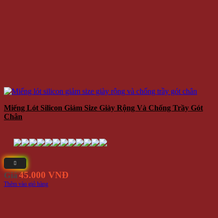
Miếng Lót Silicon Giảm Size Giày Rộng Và Chống Trầy Gót
Chân
45.000 VNĐ
Giá
Thêm vào giỏ hàng