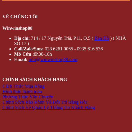
VỀ CHÚNG TÔI
Winwinshop88
Địa chỉ:
714 / 17 Nguyễn Trãi, P.11, Q.5 (
Bản Đồ
) ( NHÀ
SỐ 17 )
Call/Zalo/Sms:
028 6261 0065 - 0935 616 536
Mở Cửa :
8h30-18h
Email:
info@winwinshop88.com
CHÍNH SÁCH KHÁCH HÀNG
Cách Thức Mua Hàng
Hình thức thanh toán
Phương Thức Vận Chuyển
Chính Sách Bảo Hành Và Đổi Trả Hàng Hóa
Chính Sách Về Quản Lý Thông Tin Khách Hàng