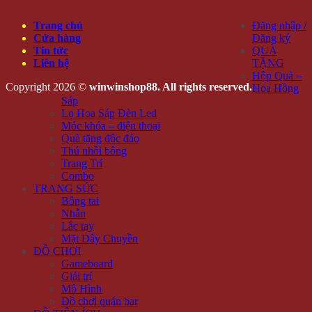
Trang chủ
Đăng nhập /
Cửa hàng
Đăng ký
Tin tức
QUÀ
Liên hệ
TẶNG
Hộp Quà –
Copyright 2026 ©
winwinshop88. All rights reserved.
Hoa Hồng
Sáp
Lọ Hoa Sáp Đèn Led
Móc khóa – điện thoại
Quà tặng độc đáo
Thú nhồi bông
Trang Trí
Combo
TRANG SỨC
Bông tai
Nhẫn
Lắc tay
Mặt Dây Chuyền
ĐỒ CHƠI
Gameboard
Giải trí
Mô Hình
Đồ chơi quán bar