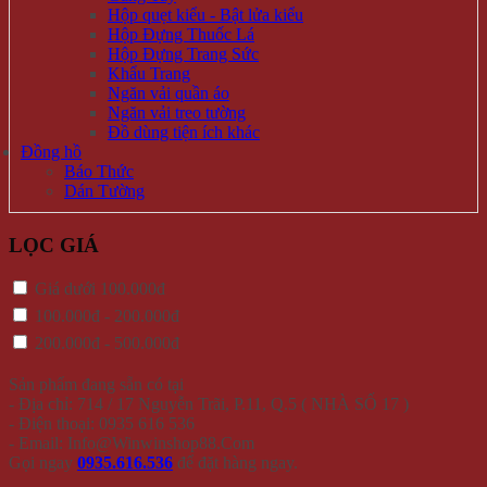
Hộp quẹt kiểu - Bật lửa kiểu
Hộp Đựng Thuốc Lá
Hộp Đựng Trang Sức
Khẩu Trang
Ngăn vải quần áo
Ngăn vải treo tường
Đồ dùng tiện ích khác
Đồng hồ
Báo Thức
Dán Tường
LỌC GIÁ
Giá dưới 100.000đ
100.000đ - 200.000đ
200.000đ - 500.000đ
Sản phẩm đang sẵn có tại
- Địa chỉ: 714 / 17 Nguyễn Trãi, P.11, Q.5 ( NHÀ SỐ 17 )
- Điện thoại: 0935 616 536
- Email: Info@Winwinshop88.Com
Gọi ngay
0935.616.536
để đặt hàng ngay.