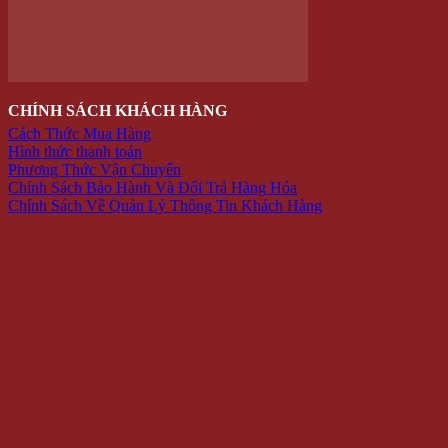
Dụng cụ pha chế bar – trà sữa
Dụng Cụ Đi Phượt
Lót giày tăng chiều cao
Phụ Kiện Chụp Ảnh
Văn phòng phẩm
Hộp Đựng Trang Sức
Đồ dùng gia đình
PHỤ KIỆN
Bóp Da Nam
Dây nịt
Mắt Kính Thời Trang
Nón Kiểu
Vớ Tất Hàn Quốc
Đồng hồ đeo tay
KHẨU TRANG CHỐNG NẮNG
SALE
HÀNG MỚI
Giỏ hàng /
0 VNĐ
Giỏ hàng