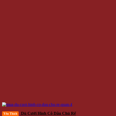
Dù Cưới Hình Cô Dâu Chú Rể
Yêu Thích