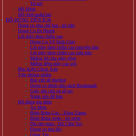
Trí tuệ
Mô Hình
Đồ chơi quán bar
ĐỒ DÙNG TIỆN ÍCH
Dụng cụ pha chế bar - trà sữa
Dụng Cụ Đi Phượt
Lót giày tăng chiều cao
Dụng Cụ Vệ Sinh Giày
Lót giày tăng chiều cao nguyên bàn
Lót giày tăng chiều cao nửa bàn
Miếng lót cho giày rộng
Miếng đệm giày cao gót
Phụ Kiện Chụp Ảnh
Văn phòng phẩm
Bút viết dễ thương
Dụng cụ đánh dấu sách Bookmark
Giấy ghi chú và sổ tay
Ngăn xếp để bàn
Đồ dùng gia đình
Áo Mưa
Bình Bơm Gas - Xăng Zippo
Bình đựng rượu - rót rượu
Dù che mưa - Dù Cầm Tay
Dụng cụ thu dây
Găng Tay