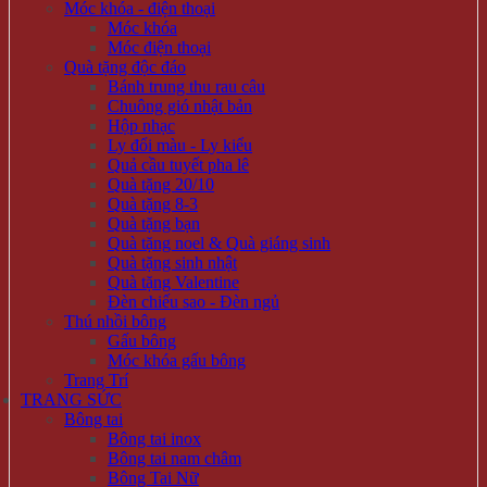
Móc khóa - điện thoại
Móc khóa
Móc điện thoại
Quà tặng độc đáo
Bánh trung thu rau câu
Chuông gió nhật bản
Hộp nhạc
Ly đổi màu - Ly kiểu
Quả cầu tuyết pha lê
Quà tặng 20/10
Quà tặng 8-3
Quà tặng bạn
Quà tặng noel & Quà giáng sinh
Quà tặng sinh nhật
Quà tặng Valentine
Đèn chiếu sao - Đèn ngủ
Thú nhồi bông
Gấu bông
Móc khóa gấu bông
Trang Trí
TRANG SỨC
Bông tai
Bông tai inox
Bông tai nam châm
Bông Tai Nữ