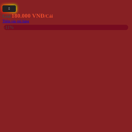
Ly Cốc Giữ Nhiệt Iced Americano Sugar Free Inox 600ml