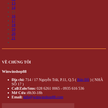
Trang chủ
Đăng nhập /
Cửa hàng
Đăng ký
Tin tức
QUÀ
Liên hệ
TẶNG
Hộp Quà –
Copyright 2026 ©
winwinshop88. All rights reserved.
Hoa Hồng
Sáp
Lọ Hoa Sáp Đèn Led
Móc khóa – điện thoại
Quà tặng độc đáo
Thú nhồi bông
Trang Trí
Combo
TRANG SỨC
Bông tai
Nhẫn
Lắc tay
Mặt Dây Chuyền
ĐỒ CHƠI
Gameboard
Giải trí
Mô Hình
Đồ chơi quán bar
ĐỒ TIỆN ÍCH