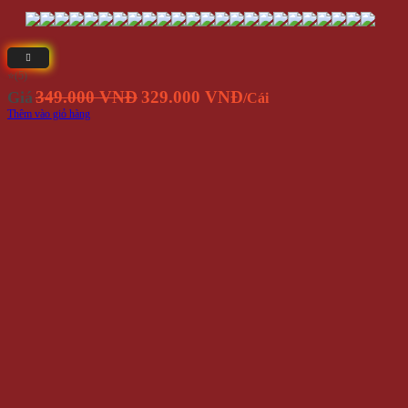
⭐(5)
Giá
Giá
349.000 VNĐ
329.000 VNĐ
Giá
/Cái
gốc
hiện
Thêm vào giỏ hàng
là:
tại
349.000
là:
VNĐ.
329.000
VNĐ.