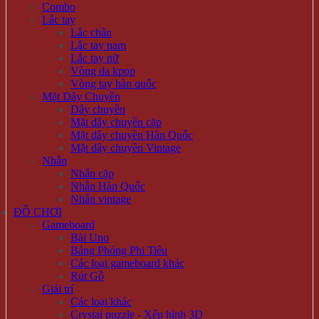
Combo
Lắc tay
Lắc chân
Lắc tay nam
Lắc tay nữ
Vòng da kpop
Vòng tay hàn quốc
Mặt Dây Chuyền
Dây chuyền
Mặt dây chuyền cặp
Mặt dây chuyền Hàn Quốc
Mặt dây chuyền Vintage
Nhẫn
Nhẫn cặp
Nhẫn Hàn Quốc
Nhẫn vintage
ĐỒ CHƠI
Gameboard
Bài Uno
Bảng Phóng Phi Tiêu
Các loại gameboard khác
Rút Gỗ
Giải trí
Các loại khác
Crystal puzzle - Xếp hình 3D