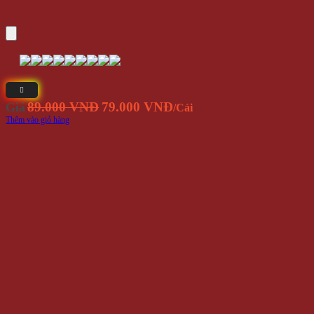
Hộp Vải Nhung Đựng Trang Sức Lắc Tay, Dây Chuyền Dạng
Hộp Dài
55.000 VNĐ
Giá
/Cái
Thêm vào giỏ hàng
-10%