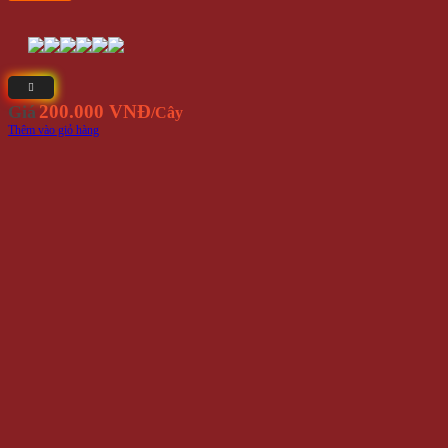
200.000 VNĐ
Giá
/Cây
Thêm vào giỏ hàng