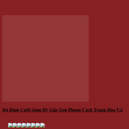
Dù Đám Cưới Song Hỷ Gấp Gọn Phong Cách Trung Hoa V.2
180.000 VNĐ
Giá
/Cái
Thêm vào giỏ hàng
-11%