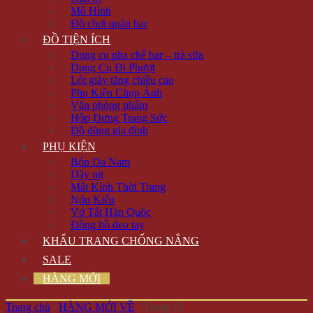
Mô Hình
Đồ chơi quán bar
ĐỒ TIỆN ÍCH
Dụng cụ pha chế bar – trà sữa
Dụng Cụ Đi Phượt
Lót giày tăng chiều cao
Phụ Kiện Chụp Ảnh
Văn phòng phẩm
Hộp Đựng Trang Sức
Đồ dùng gia đình
PHỤ KIỆN
Bóp Da Nam
Dây nịt
Mắt Kính Thời Trang
Nón Kiểu
Vớ Tất Hàn Quốc
Đồng hồ đeo tay
KHẨU TRANG CHỐNG NẮNG
SALE
HÀNG MỚI
Trang chủ
/
HÀNG MỚI VỀ
/
Trang 15