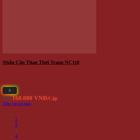
VỀ CHÚNG TÔI
Winwinshop88
Địa chỉ:
714 / 17 Nguyễn Trãi, P.11, Q.5 (
Bản Đồ
) ( NHÀ
SỐ 17 )
Call/Zalo/Sms:
028 6261 0065 - 0935 616 536
Mở Cửa :
8h30-18h
Email:
info@winwinshop88.com
CHÍNH SÁCH KHÁCH HÀNG
Cách Thức Mua Hàng
Hình thức thanh toán
Phương Thức Vận Chuyển
Chính Sách Bảo Hành Và Đổi Trả Hàng Hóa
Chính Sách Về Quản Lý Thông Tin Khách Hàng