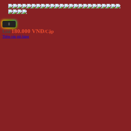
Nhẫn Cặp Inox Trơn Màu Bạc NC239
130.000 VNĐ
Giá
/Cặp