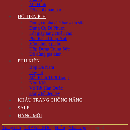
Mô Hình
Đồ chơi quán bar
ĐỒ TIỆN ÍCH
Dụng cụ pha chế bar – trà sữa
Dụng Cụ Đi Phượt
Lót giày tăng chiều cao
Phụ Kiện Chụp Ảnh
Văn phòng phẩm
Hộp Đựng Trang Sức
Đồ dùng gia đình
PHỤ KIỆN
Bóp Da Nam
Dây nịt
Mắt Kính Thời Trang
Nón Kiểu
Vớ Tất Hàn Quốc
Đồng hồ đeo tay
KHẨU TRANG CHỐNG NẮNG
SALE
HÀNG MỚI
Trang chủ
/
TRANG SỨC
/
Nhẫn
/
Nhẫn cặp
/
Trang 3