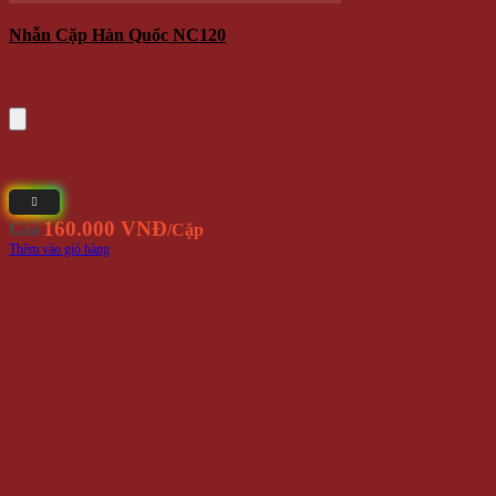
Nhẫn Cặp Titan Đính Đá NC114