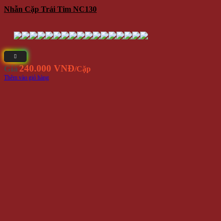
Nhẫn Cặp Trái Tim NC130
240.000 VNĐ
Giá
/Cặp
Thêm vào giỏ hàng