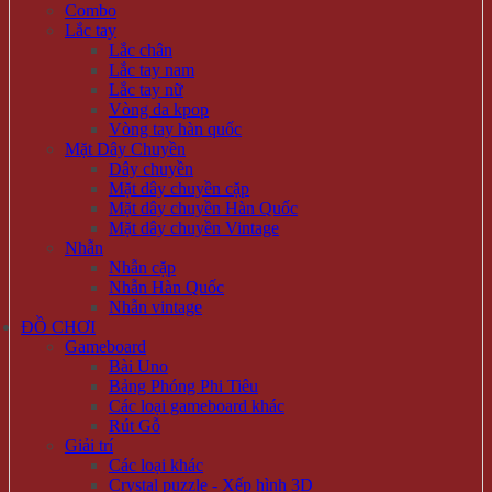
Combo
Lắc tay
Lắc chân
Lắc tay nam
Lắc tay nữ
Vòng da kpop
Vòng tay hàn quốc
Mặt Dây Chuyền
Dây chuyền
Mặt dây chuyền cặp
Mặt dây chuyền Hàn Quốc
Mặt dây chuyền Vintage
Nhẫn
Nhẫn cặp
Nhẫn Hàn Quốc
Nhẫn vintage
ĐỒ CHƠI
Gameboard
Bài Uno
Bảng Phóng Phi Tiêu
Các loại gameboard khác
Rút Gỗ
Giải trí
Các loại khác
Crystal puzzle - Xếp hình 3D