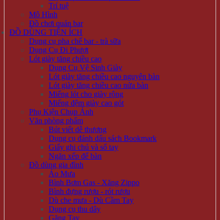
Trí tuệ
Mô Hình
Đồ chơi quán bar
ĐỒ DÙNG TIỆN ÍCH
Dụng cụ pha chế bar - trà sữa
Dụng Cụ Đi Phượt
Lót giày tăng chiều cao
Dụng Cụ Vệ Sinh Giày
Lót giày tăng chiều cao nguyên bàn
Lót giày tăng chiều cao nửa bàn
Miếng lót cho giày rộng
Miếng đệm giày cao gót
Phụ Kiện Chụp Ảnh
Văn phòng phẩm
Bút viết dễ thương
Dụng cụ đánh dấu sách Bookmark
Giấy ghi chú và sổ tay
Ngăn xếp để bàn
Đồ dùng gia đình
Áo Mưa
Bình Bơm Gas - Xăng Zippo
Bình đựng rượu - rót rượu
Dù che mưa - Dù Cầm Tay
Dụng cụ thu dây
Găng Tay