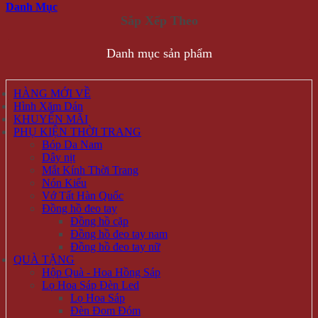
Danh Mục
Danh mục sản phẩm
HÀNG MỚI VỀ
Hình Xăm Dán
KHUYẾN MÃI
PHỤ KIỆN THỜI TRANG
Bóp Da Nam
Dây nịt
Mắt Kính Thời Trang
Nón Kiểu
Vớ Tất Hàn Quốc
Đồng hồ đeo tay
Đồng hồ cặp
Đồng hồ đeo tay nam
Đồng hồ đeo tay nữ
QUÀ TẶNG
Hộp Quà - Hoa Hồng Sáp
Lọ Hoa Sáp Đèn Led
Lọ Hoa Sáp
Đèn Đom Đóm