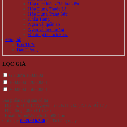
Hộp quẹt kiểu - Bật lửa kiểu
Hộp Đựng Thuốc Lá
Hộp Đựng Trang Sức
Khẩu Trang
Ngăn vải quần áo
Ngăn vải treo tường
Đồ dùng tiện ích khác
Đồng hồ
Báo Thức
Dán Tường
LỌC GIÁ
Giá dưới 100.000đ
100.000đ - 200.000đ
200.000đ - 500.000đ
Sản phẩm đang sẵn có tại
- Địa chỉ: 714 / 17 Nguyễn Trãi, P.11, Q.5 ( NHÀ SỐ 17 )
- Điện thoại: 0935 616 536
- Email: Info@Winwinshop88.Com
Gọi ngay
0935.616.536
để đặt hàng ngay.