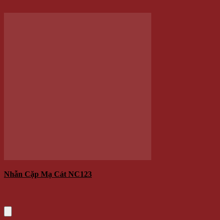
Nhẫn Cặp Mạ Cát NC123
180.000 VNĐ
Giá
/Cặp
Thêm vào giỏ hàng