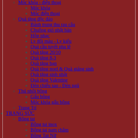
Móc khóa - điện thoại
Móc khóa
Móc điện thoại
Quà tặng độc đáo
Bánh trung thu rau câu
Chuông gió nhật bản
Hộp nhạc
Ly đổi màu - Ly kiểu
Quả cầu tuyết pha lê
Quà tặng 20/10
Quà tặng 8-3
Quà tặng bạn
Quà tặng noel & Quà giáng sinh
Quà tặng sinh nhật
Quà tặng Valentine
Đèn chiếu sao - Đèn ngủ
Thú nhồi bông
Gấu bông
Móc khóa gấu bông
Trang Trí
TRANG SỨC
Bông tai
Bông tai inox
Bông tai nam châm
Bông Tai Nữ