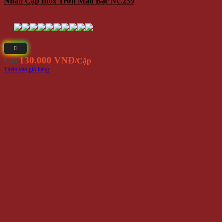
Nhẫn Cặp Tình Nhân Love NC237