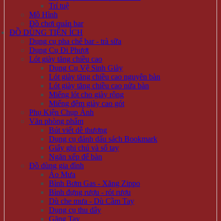
Trí tuệ
Mô Hình
Đồ chơi quán bar
ĐỒ DÙNG TIỆN ÍCH
Dụng cụ pha chế bar - trà sữa
Dụng Cụ Đi Phượt
Lót giày tăng chiều cao
Dụng Cụ Vệ Sinh Giày
Lót giày tăng chiều cao nguyên bàn
Lót giày tăng chiều cao nửa bàn
Miếng lót cho giày rộng
Miếng đệm giày cao gót
Phụ Kiện Chụp Ảnh
Văn phòng phẩm
Bút viết dễ thương
Dụng cụ đánh dấu sách Bookmark
Giấy ghi chú và sổ tay
Ngăn xếp để bàn
Đồ dùng gia đình
Áo Mưa
Bình Bơm Gas - Xăng Zippo
Bình đựng rượu - rót rượu
Dù che mưa - Dù Cầm Tay
Dụng cụ thu dây
Găng Tay