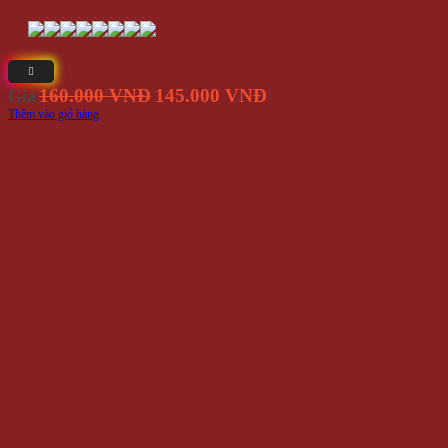
Giá
Giá
160.000 VNĐ
145.000 VNĐ
Giá
gốc
hiện
Thêm vào giỏ hàng
là:
tại
160.000
là:
VNĐ.
145.000
VNĐ.