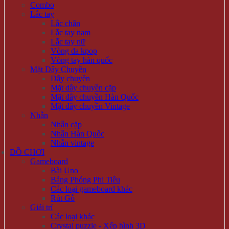
Combo
Lắc tay
Lắc chân
Lắc tay nam
Lắc tay nữ
Vòng da kpop
Vòng tay hàn quốc
Mặt Dây Chuyền
Dây chuyền
Mặt dây chuyền cặp
Mặt dây chuyền Hàn Quốc
Mặt dây chuyền Vintage
Nhẫn
Nhẫn cặp
Nhẫn Hàn Quốc
Nhẫn vintage
ĐỒ CHƠI
Gameboard
Bài Uno
Bảng Phóng Phi Tiêu
Các loại gameboard khác
Rút Gỗ
Giải trí
Các loại khác
Crystal puzzle - Xếp hình 3D