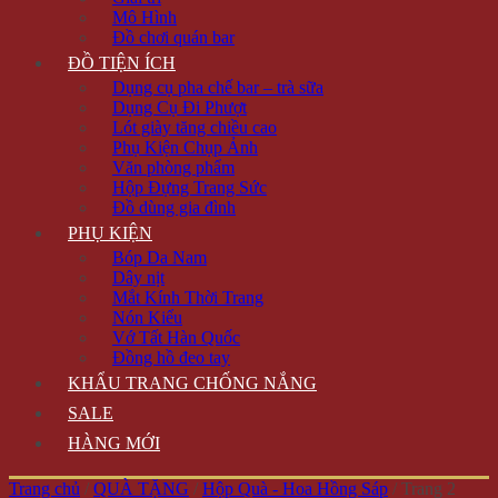
Mô Hình
Đồ chơi quán bar
ĐỒ TIỆN ÍCH
Dụng cụ pha chế bar – trà sữa
Dụng Cụ Đi Phượt
Lót giày tăng chiều cao
Phụ Kiện Chụp Ảnh
Văn phòng phẩm
Hộp Đựng Trang Sức
Đồ dùng gia đình
PHỤ KIỆN
Bóp Da Nam
Dây nịt
Mắt Kính Thời Trang
Nón Kiểu
Vớ Tất Hàn Quốc
Đồng hồ đeo tay
KHẨU TRANG CHỐNG NẮNG
SALE
HÀNG MỚI
Trang chủ
/
QUÀ TẶNG
/
Hộp Quà - Hoa Hồng Sáp
/
Trang 2