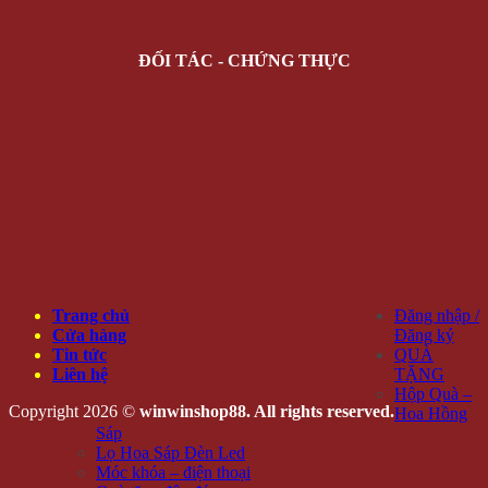
ĐỐI TÁC - CHỨNG THỰC
Trang chủ
Đăng nhập /
Cửa hàng
Đăng ký
Tin tức
QUÀ
Liên hệ
TẶNG
Hộp Quà –
Copyright 2026 ©
winwinshop88. All rights reserved.
Hoa Hồng
Sáp
Lọ Hoa Sáp Đèn Led
Móc khóa – điện thoại