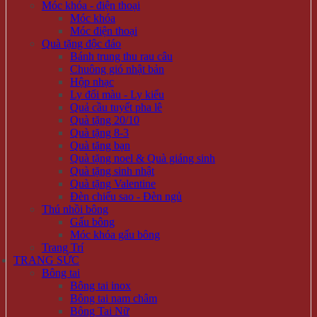
Móc khóa - điện thoại
Móc khóa
Móc điện thoại
Quà tặng độc đáo
Bánh trung thu rau câu
Chuông gió nhật bản
Hộp nhạc
Ly đổi màu - Ly kiểu
Quả cầu tuyết pha lê
Quà tặng 20/10
Quà tặng 8-3
Quà tặng bạn
Quà tặng noel & Quà giáng sinh
Quà tặng sinh nhật
Quà tặng Valentine
Đèn chiếu sao - Đèn ngủ
Thú nhồi bông
Gấu bông
Móc khóa gấu bông
Trang Trí
TRANG SỨC
Bông tai
Bông tai inox
Bông tai nam châm
Bông Tai Nữ