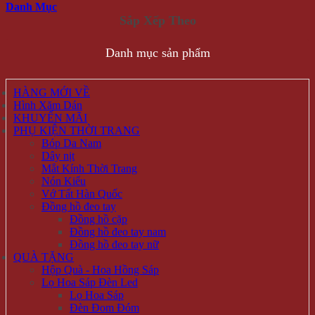
Danh Mục
Danh mục sản phẩm
HÀNG MỚI VỀ
Hình Xăm Dán
KHUYẾN MÃI
PHỤ KIỆN THỜI TRANG
Bóp Da Nam
Dây nịt
Mắt Kính Thời Trang
Nón Kiểu
Vớ Tất Hàn Quốc
Đồng hồ đeo tay
Đồng hồ cặp
Đồng hồ đeo tay nam
Đồng hồ đeo tay nữ
QUÀ TẶNG
Hộp Quà - Hoa Hồng Sáp
Lọ Hoa Sáp Đèn Led
Lọ Hoa Sáp
Đèn Đom Đóm