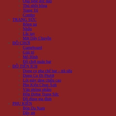
Quà tặng độc đáo
Thú nhồi bông
Trang Trí
Combo
TRANG SỨC
Bông tai
Nhẫn
Lắc tay
Mặt Dây Chuyền
ĐỒ CHƠI
Gameboard
Giải trí
Mô Hình
Đồ chơi quán bar
ĐỒ TIỆN ÍCH
Dụng cụ pha chế bar – trà sữa
Dụng Cụ Đi Phượt
Lót giày tăng chiều cao
Phụ Kiện Chụp Ảnh
Văn phòng phẩm
Hộp Đựng Trang Sức
Đồ dùng gia đình
PHỤ KIỆN
Bóp Da Nam
Dây nịt