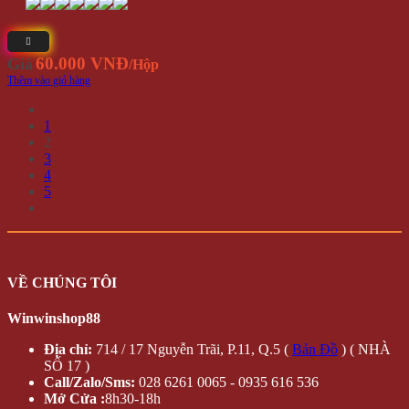
60.000 VNĐ
Giá
/Hộp
Thêm vào giỏ hàng
1
2
3
4
5
VỀ CHÚNG TÔI
Winwinshop88
Địa chỉ:
714 / 17 Nguyễn Trãi, P.11, Q.5 (
Bản Đồ
) ( NHÀ
SỐ 17 )
Call/Zalo/Sms:
028 6261 0065 - 0935 616 536
Mở Cửa :
8h30-18h