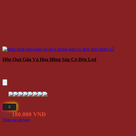
Hộp Quà Gấu Và Hoa Hồng Sáp Có Đèn Led
180.000 VNĐ
Giá
Thêm vào giỏ hàng