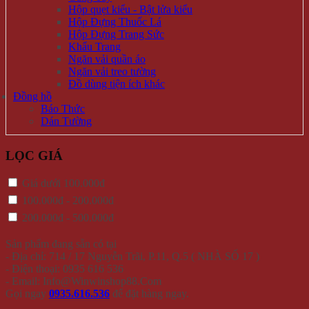
Hộp quẹt kiểu - Bật lửa kiểu
Hộp Đựng Thuốc Lá
Hộp Đựng Trang Sức
Khẩu Trang
Ngăn vải quần áo
Ngăn vải treo tường
Đồ dùng tiện ích khác
Đồng hồ
Báo Thức
Dán Tường
LỌC GIÁ
Giá dưới 100.000đ
100.000đ - 200.000đ
200.000đ - 500.000đ
Sản phẩm đang sẵn có tại
- Địa chỉ: 714 / 17 Nguyễn Trãi, P.11, Q.5 ( NHÀ SỐ 17 )
- Điện thoại: 0935 616 536
- Email: Info@Winwinshop88.Com
Gọi ngay
0935.616.536
để đặt hàng ngay.